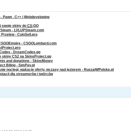
, Pawn , C++ i Webdeveloping
j swoje skiny do
CS
:GO
a Steam - LVLUPSteam.com
rzelew - CoinSell.pro
 CSGOEmpire - CSGOLombard.com
stProject.pro
g Codes - DreamCodes.gg
ze skiny CS2 na SkinsProject.gg
ents and donations - SkinsMoney
ct Biling - SimPay.pl
nie noclegi, wakacje oferty, wczasy nad jeziorem - RuszajWPolske.pl
dotacji dla streamerów i twórców