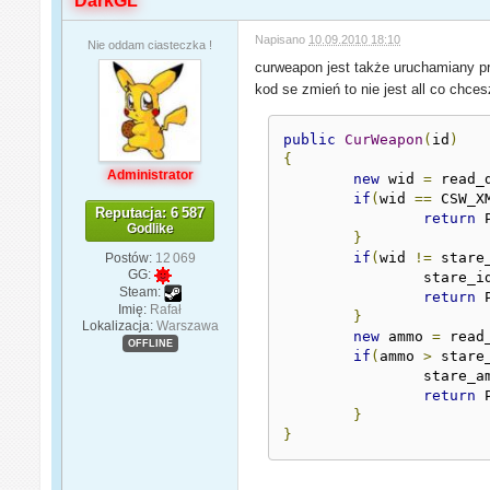
DarkGL
Napisano
10.09.2010 18:10
Nie oddam ciasteczka !
curweapon jest także uruchamiany p
kod se zmień to nie jest all co chces
public
CurWeapon
(
id
)
{
Administrator
new
 wid 
=
 read_
if
(
wid 
==
 CSW_X
Reputacja: 6 587
return
 
Godlike
}
if
(
wid 
!=
 stare
Postów:
12 069
GG:
		stare_
Steam:
return
 
Imię:
Rafał
}
Lokalizacja:
Warszawa
new
 ammo 
=
 read
OFFLINE
if
(
ammo 
>
 stare
		stare_a
return
 
}
}