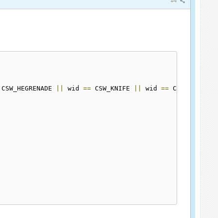
#4
 CSW_HEGRENADE 
||
 wid 
==
 CSW_KNIFE 
||
 wid 
==
 CSW_SMOKEGR