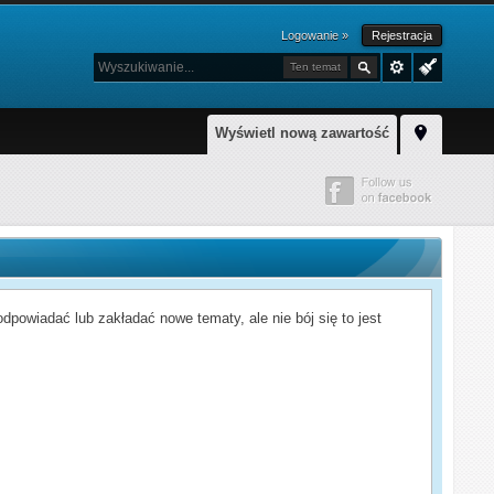
Logowanie »
Rejestracja
Ten temat
Wyświetl nową zawartość
powiadać lub zakładać nowe tematy, ale nie bój się to jest