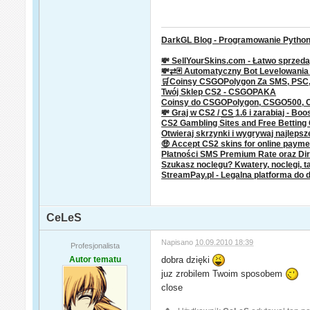
DarkGL Blog - Programowanie Python 
💸 SellYourSkins.com - Łatwo sprzeda
💸⇄🃏 Automatyczny Bot Levelowani
🛒Coinsy CSGOPolygon Za SMS, PSC, P
Twój Sklep CS2 - CSGOPAKA
Coinsy do CSGOPolygon, CSGO500,
💸 Graj w CS2 /
CS
1.6 i zarabiaj - Boo
CS2 Gambling Sites and Free Bettin
Otwieraj skrzynki i wygrywaj najleps
🤑 Accept CS2 skins for online paym
Płatności SMS Premium Rate oraz Dire
Szukasz noclegu? Kwatery, noclegi, ta
StreamPay.pl - Legalna platforma do 
CeLeS
Napisano
10.09.2010 18:39
Profesjonalista
Autor tematu
dobra dzięki
juz zrobilem Twoim sposobem
close