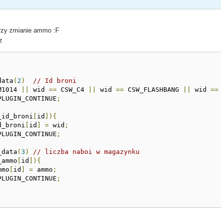
rzy zmianie ammo :F
z
data
(
2
)
// Id broni
M1014 
||
 wid 
==
 CSW_C4 
||
 wid 
==
 CSW_FLASHBANG 
||
 wid 
==
PLUGIN_CONTINUE
;
_id_broni
[
id
]){
id_broni
[
id
]
=
 wid
;
PLUGIN_CONTINUE
;
_data
(
3
)
// liczba naboi w magazynku
_ammo
[
id
]){
mmo
[
id
]
=
 ammo
;
PLUGIN_CONTINUE
;