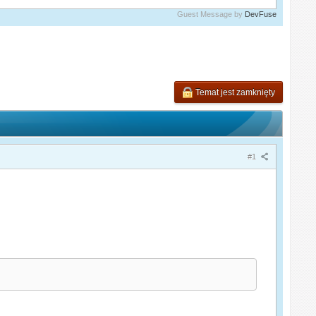
Guest Message by
DevFuse
Temat jest zamknięty
#1