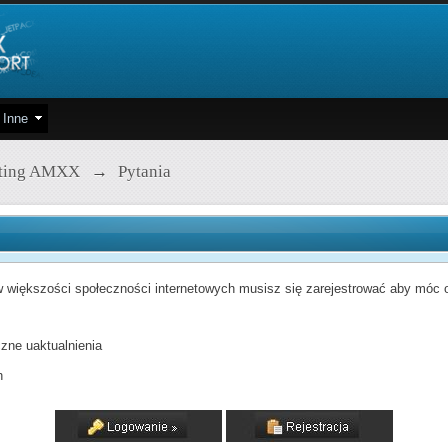
Inne
pting AMXX
→
Pytania
 większości społeczności internetowych musisz się zarejestrować aby móc od
zne uaktualnienia
h