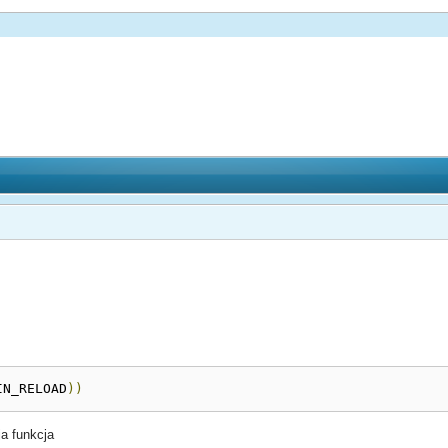
IN_RELOAD
))
ja funkcja