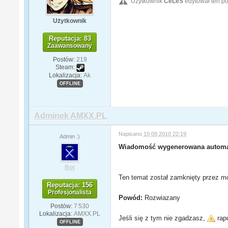
Użytkownik
CeLeS
edytował ten po
Użytkownik
Reputacja: 83
Zaawansowany
Postów:
219
Steam:
Lokalizacja:
Ak
OFFLINE
Adminek AMXX.PL
Napisano
10.09.2010 22:19
Admin :)
Wiadomość wygenerowana automa
Bot
Ten temat został zamknięty przez mo
Reputacja: 156
Profesjonalista
Powód:
Rozwiazany
Postów:
7 530
Lokalizacja:
AMXX.PL
Jeśli się z tym nie zgadzasz,
rapo
OFFLINE