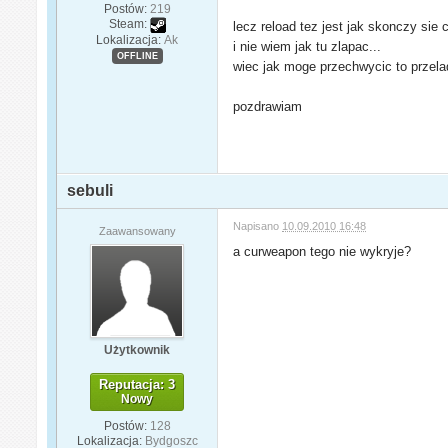
Postów:
219
Steam:
lecz reload tez jest jak skonczy sie
Lokalizacja:
Ak
i nie wiem jak tu zlapac...
OFFLINE
wiec jak moge przechwycic to przela
pozdrawiam
sebuli
Napisano
10.09.2010 16:48
Zaawansowany
a curweapon tego nie wykryje?
Użytkownik
Reputacja: 3
Nowy
Postów:
128
Lokalizacja:
Bydgoszc