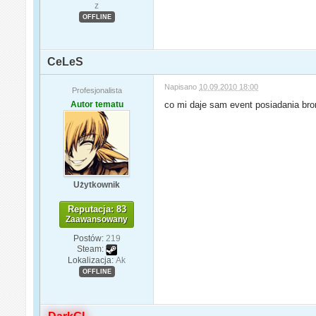
z
OFFLINE
CeLeS
Napisano
10.09.2010 18:00
Profesjonalista
Autor tematu
co mi daje sam event posiadania bro
Użytkownik
Reputacja: 83
Zaawansowany
Postów:
219
Steam:
Lokalizacja:
Ak
OFFLINE