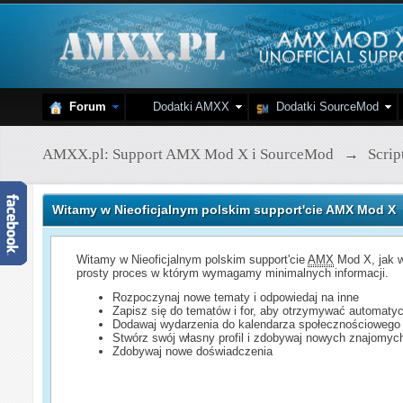
Forum
Dodatki AMXX
Dodatki SourceMod
AMXX.pl: Support AMX Mod X i SourceMod
→
Scri
Witamy w Nieoficjalnym polskim support'cie AMX Mod X
Witamy w Nieoficjalnym polskim support'cie
AMX
Mod X, jak w
prosty proces w którym wymagamy minimalnych informacji.
Rozpoczynaj nowe tematy i odpowiedaj na inne
Zapisz się do tematów i for, aby otrzymywać automatyc
Dodawaj wydarzenia do kalendarza społecznościowego
Stwórz swój własny profil i zdobywaj nowych znajomyc
Zdobywaj nowe doświadczenia