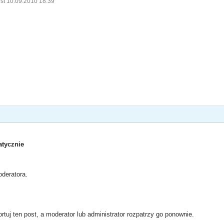
st 10.09.2010 18:39
tycznie
deratora.
rtuj ten post, a moderator lub administrator rozpatrzy go ponownie.