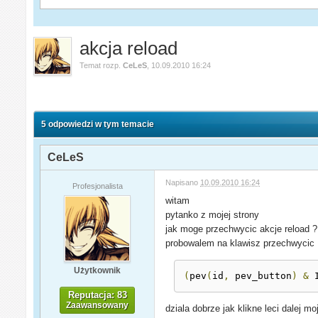
akcja reload
Temat rozp.
CeLeS
,
10.09.2010 16:24
5 odpowiedzi w tym temacie
CeLeS
Napisano
10.09.2010 16:24
Profesjonalista
witam
pytanko z mojej strony
jak moge przechwycic akcje reload ?
probowalem na klawisz przechwycic
Użytkownik
(
pev
(
id
,
 pev_button
)
&
 
Reputacja: 83
Zaawansowany
dziala dobrze jak klikne leci dalej mo