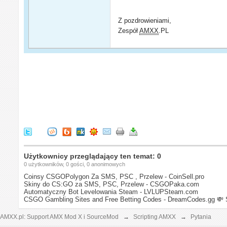
Z pozdrowieniami,
Zespół
AMXX
.PL
Użytkownicy przeglądający ten temat: 0
0 użytkowników, 0 gości, 0 anonimowych
Coinsy CSGOPolygon Za SMS, PSC , Przelew - CoinSell.pro
Skiny do CS:GO za SMS, PSC, Przelew - CSGOPaka.com
Automatyczny Bot Levelowania Steam - LVLUPSteam.com
CSGO Gambling Sites and Free Betting Codes - DreamCodes.gg
💸 
AMXX.pl: Support AMX Mod X i SourceMod
→
Scripting AMXX
→
Pytania