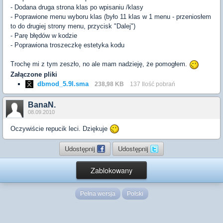
- Dodana druga strona klas po wpisaniu /klasy
- Poprawione menu wyboru klas (było 11 klas w 1 menu - przeniosłem
to do drugiej strony menu, przycisk "Dalej")
- Parę błędów w kodzie
- Poprawiona troszeczkę estetyka kodu
Trochę mi z tym zeszło, no ale mam nadzieję, że pomogłem.
Załączone pliki
dbmod_5.9l.sma
238,98 KB
137 Ilość pobrań
BanaN.
08.09.2010
Oczywiście repucik leci. Dziękuje
Udostępnij
Udostępnij
Zablokowany
Pełna wersja
Polski