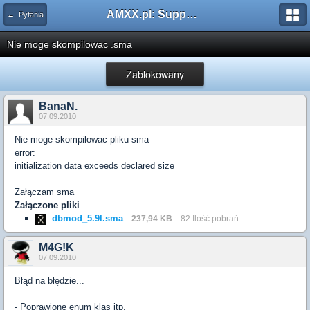
AMXX.pl: Support AMX Mod X i SourceMod
← Pytania
Nie moge skompilowac .sma
Zablokowany
BanaN.
07.09.2010
Nie moge skompilowac pliku sma
error:
initialization data exceeds declared size
Załączam sma
Załączone pliki
dbmod_5.9l.sma
237,94 KB
82 Ilość pobrań
M4G!K
07.09.2010
Błąd na błędzie...
- Poprawione enum klas itp.