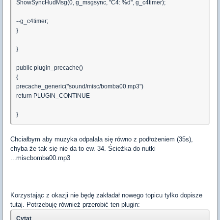
ShowSyncHudMsg(0, g_msgsync, "C4: %d", g_c4timer);
--g_c4timer;
}
}
public plugin_precache()
{
precache_generic("sound/misc/bomba00.mp3")
return PLUGIN_CONTINUE
}
Chciałbym aby muzyka odpalała się równo z podłożeniem (35s),
chyba że tak się nie da to ew. 34. Ścieżka do nutki
...miscbomba00.mp3
Korzystając z okazji nie będę zakładał nowego topicu tylko dopisze
tutaj. Potrzebuję również przerobić ten plugin:
Cytat