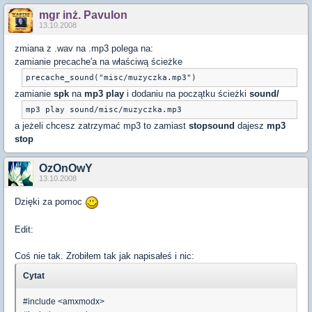
mgr inż. Pavulon
13.10.2008
zmiana z .wav na .mp3 polega na:
zamianie precache'a na właściwą ścieżke
precache_sound("misc/muzyczka.mp3")
zamianie
spk
na
mp3 play
i dodaniu na początku ścieżki
sound/
mp3 play sound/misc/muzyczka.mp3
a jeżeli chcesz zatrzymać mp3 to zamiast
stopsound
dajesz
mp3
stop
OzOnOwY
13.10.2008
Dzięki za pomoc
Edit:
Coś nie tak. Zrobiłem tak jak napisałeś i nic:
Cytat
#include <amxmodx>