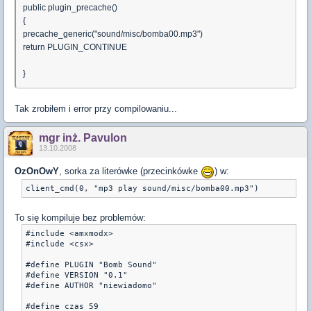
public plugin_precache()
{
precache_generic("sound/misc/bomba00.mp3")
return PLUGIN_CONTINUE
}
Tak zrobiłem i error przy compilowaniu...
mgr inż. Pavulon
13.10.2008
OzOnOwY
, sorka za literówke (przecinkówke
) w:
client_cmd(0, "mp3 play sound/misc/bomba00.mp3")
To się kompiluje bez problemów:
#include <amxmodx>

#include <csx>

#define PLUGIN "Bomb Sound"

#define VERSION "0.1"

#define AUTHOR "niewiadomo"

#define czas 59
