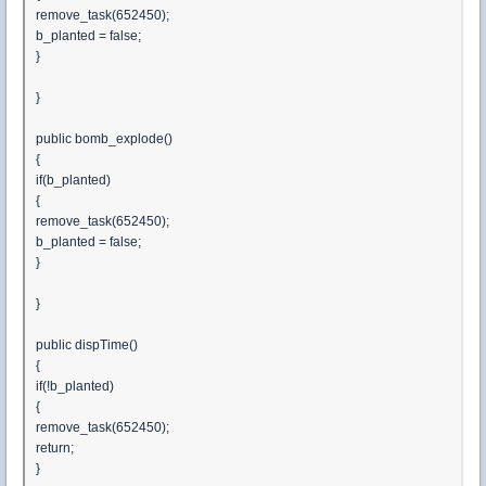
remove_task(652450);
b_planted = false;
}
}
public bomb_explode()
{
if(b_planted)
{
remove_task(652450);
b_planted = false;
}
}
public dispTime()
{
if(!b_planted)
{
remove_task(652450);
return;
}