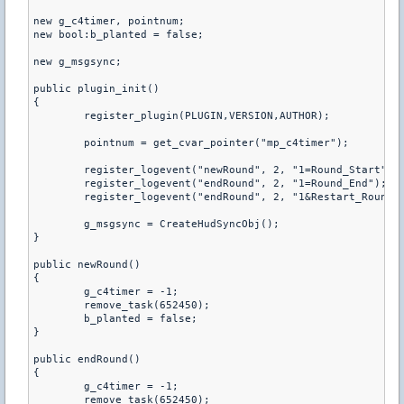
new g_c4timer, pointnum;

new bool:b_planted = false;

new g_msgsync;

public plugin_init()

{

	register_plugin(PLUGIN,VERSION,AUTHOR);

	pointnum = get_cvar_pointer("mp_c4timer");

	register_logevent("newRound", 2, "1=Round_Start");

	register_logevent("endRound", 2, "1=Round_End");

	register_logevent("endRound", 2, "1&Restart_Round_");

	g_msgsync = CreateHudSyncObj();

}

public newRound()

{

	g_c4timer = -1;

	remove_task(652450);

	b_planted = false;

}

public endRound()

{

	g_c4timer = -1;

	remove_task(652450);
