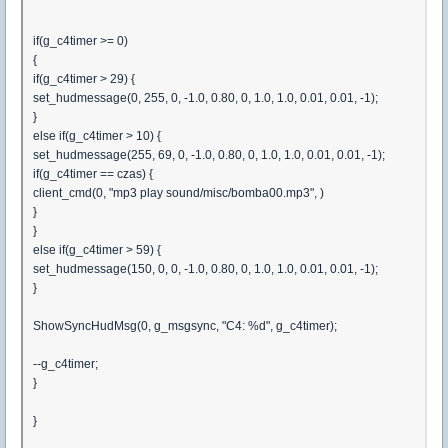
if(g_c4timer >= 0)
{
if(g_c4timer > 29) {
set_hudmessage(0, 255, 0, -1.0, 0.80, 0, 1.0, 1.0, 0.01, 0.01, -1);
}
else if(g_c4timer > 10) {
set_hudmessage(255, 69, 0, -1.0, 0.80, 0, 1.0, 1.0, 0.01, 0.01, -1);
if(g_c4timer == czas) {
client_cmd(0, "mp3 play sound/misc/bomba00.mp3", )
}
}
else if(g_c4timer > 59) {
set_hudmessage(150, 0, 0, -1.0, 0.80, 0, 1.0, 1.0, 0.01, 0.01, -1);
}
ShowSyncHudMsg(0, g_msgsync, "C4: %d", g_c4timer);
--g_c4timer;
}
}