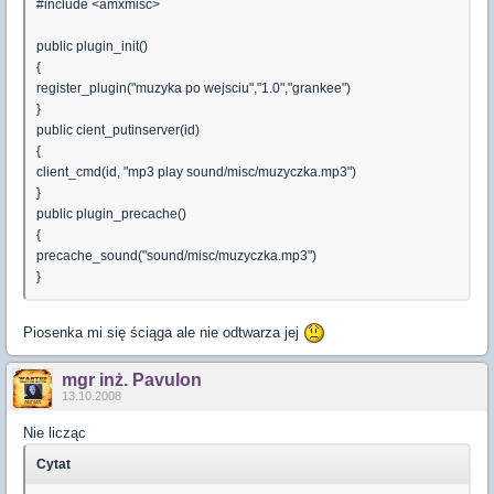
#include <amxmisc>
public plugin_init()
{
register_plugin("muzyka po wejsciu","1.0","grankee")
}
public cient_putinserver(id)
{
client_cmd(id, "mp3 play sound/misc/muzyczka.mp3")
}
public plugin_precache()
{
precache_sound("sound/misc/muzyczka.mp3")
}
Piosenka mi się ściąga ale nie odtwarza jej
mgr inż. Pavulon
13.10.2008
Nie licząc
Cytat