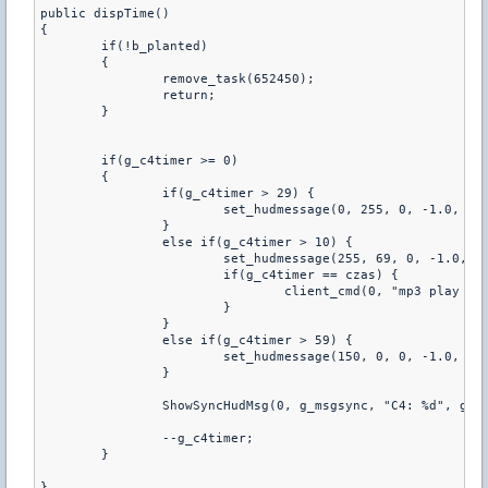
public dispTime()

{

	if(!b_planted)

	{

		remove_task(652450);

		return;

	}

	if(g_c4timer >= 0)

	{

		if(g_c4timer > 29) {

			set_hudmessage(0, 255, 0, -1.0, 0.80, 0, 1.0, 1.0, 0.01, 0.01, -1);

		}

		else if(g_c4timer > 10) {

			set_hudmessage(255, 69, 0, -1.0, 0.80, 0, 1.0, 1.0, 0.01, 0.01, -1);

			if(g_c4timer == czas) {

				client_cmd(0, "mp3 play sound/misc/bomba00.mp3")

			}

		}

		else if(g_c4timer > 59) {

			set_hudmessage(150, 0, 0, -1.0, 0.80, 0, 1.0, 1.0, 0.01, 0.01, -1);

		}

		ShowSyncHudMsg(0, g_msgsync, "C4: %d", g_c4timer);

		--g_c4timer;

	}

}
