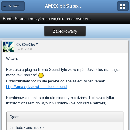
AMXX.pl: Support AMX Mod X i SourceMod
← Szukam pluginu
Bomb Sound i muzyka po wejściu na serwer w...
Zablokowany
OzOnOwY
13.10.2008
Witam.
Poszukuję pluginu Bomb Sound tyle że w mp3. Jeśli ktoś ma chęci
może taki napisać
Przeszukałem forum ale jedyne co znalazłem to ten temat:
http://amxx.pl/viewt... ... lode sound
Kombinowałem jak się da ale niestety nie działa. Pokazuje tylko
licznik z czasem do wybuchu bomby (nie odtwarza muzyki)
Cytat
#include <amxmodx>