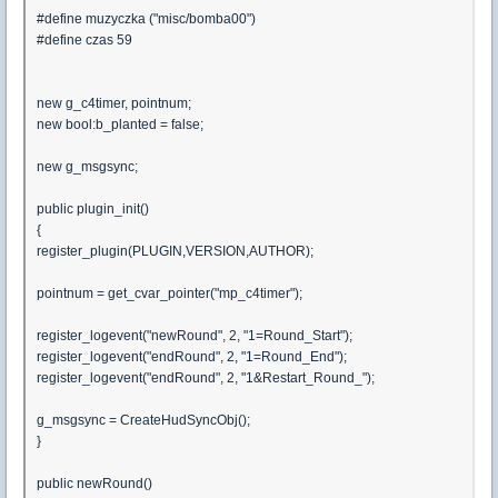
#define muzyczka ("misc/bomba00")
#define czas 59
new g_c4timer, pointnum;
new bool:b_planted = false;
new g_msgsync;
public plugin_init()
{
register_plugin(PLUGIN,VERSION,AUTHOR);
pointnum = get_cvar_pointer("mp_c4timer");
register_logevent("newRound", 2, "1=Round_Start");
register_logevent("endRound", 2, "1=Round_End");
register_logevent("endRound", 2, "1&Restart_Round_");
g_msgsync = CreateHudSyncObj();
}
public newRound()