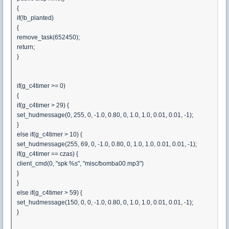
{
if(!b_planted)
{
remove_task(652450);
return;
}
if(g_c4timer >= 0)
{
if(g_c4timer > 29) {
set_hudmessage(0, 255, 0, -1.0, 0.80, 0, 1.0, 1.0, 0.01, 0.01, -1);
}
else if(g_c4timer > 10) {
set_hudmessage(255, 69, 0, -1.0, 0.80, 0, 1.0, 1.0, 0.01, 0.01, -1);
if(g_c4timer == czas) {
client_cmd(0, "spk %s", "misc/bomba00.mp3")
}
}
else if(g_c4timer > 59) {
set_hudmessage(150, 0, 0, -1.0, 0.80, 0, 1.0, 1.0, 0.01, 0.01, -1);
}