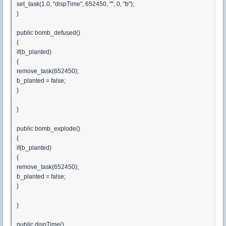
set_task(1.0, "dispTime", 652450, "", 0, "b");
}
public bomb_defused()
{
if(b_planted)
{
remove_task(652450);
b_planted = false;
}
}
public bomb_explode()
{
if(b_planted)
{
remove_task(652450);
b_planted = false;
}
}
public dispTime()