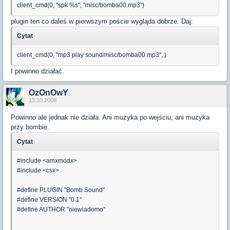
client_cmd(0, "spk %s", "misc/bomba00.mp3")
plugin ten co daleś w pierwszym poście wygląda dobrze. Daj:
Cytat
client_cmd(0, "mp3 play sound/misc/bomba00.mp3", )
I powinno działać.
OzOnOwY
13.10.2008
Powinno ale jednak nie działa. Ani muzyka po wejściu, ani muzyka
przy bombie.
Cytat
#include <amxmodx>
#include <csx>
#define PLUGIN "Bomb Sound"
#define VERSION "0.1"
#define AUTHOR "niewiadomo"