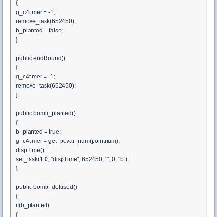
{
g_c4timer = -1;
remove_task(652450);
b_planted = false;
}
public endRound()
{
g_c4timer = -1;
remove_task(652450);
}
public bomb_planted()
{
b_planted = true;
g_c4timer = get_pcvar_num(pointnum);
dispTime()
set_task(1.0, "dispTime", 652450, "", 0, "b");
}
public bomb_defused()
{
if(b_planted)
{