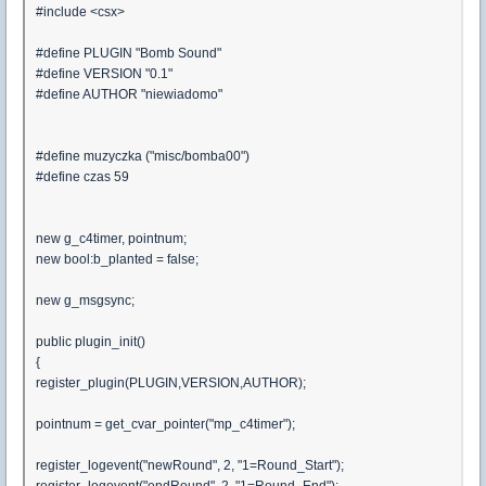
#include <csx>
#define PLUGIN "Bomb Sound"
#define VERSION "0.1"
#define AUTHOR "niewiadomo"
#define muzyczka ("misc/bomba00")
#define czas 59
new g_c4timer, pointnum;
new bool:b_planted = false;
new g_msgsync;
public plugin_init()
{
register_plugin(PLUGIN,VERSION,AUTHOR);
pointnum = get_cvar_pointer("mp_c4timer");
register_logevent("newRound", 2, "1=Round_Start");
register_logevent("endRound", 2, "1=Round_End");