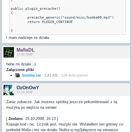
public plugin_precache()

{

	precache_generic("sound/misc/bomba00.mp3")

	return PLUGIN_CONTINUE

}
I mam nadzieje że działa.
MafiaDL
13.10.2008
hehe mi dziala ;-)
Załączone pliki
bomba.rar
2,81 KB
106 Ilość pobrań
OzOnOwY
13.10.2008
Zaraz zobacze. Jak możesz spróbuj jeszcze pokombinować z tą
muzyką po wejściu na serwer.
[
Dodano
: 15-10-2008, 16:13
]
Kopiuje kod i nic. Licznik jest, muzyki nie. Wstawiłem ten gotowy co
podesłał Mafia i też nie działa. Nutka w mp3playerze na serwerze