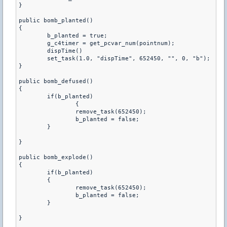
}

public bomb_planted()

{

	b_planted = true;

	g_c4timer = get_pcvar_num(pointnum);

	dispTime()

	set_task(1.0, "dispTime", 652450, "", 0, "b");

}

public bomb_defused()

{

	if(b_planted)

		{

		remove_task(652450);

		b_planted = false;

	}

}

public bomb_explode()

{

	if(b_planted)

	{

		remove_task(652450);

		b_planted = false;

	}

}
