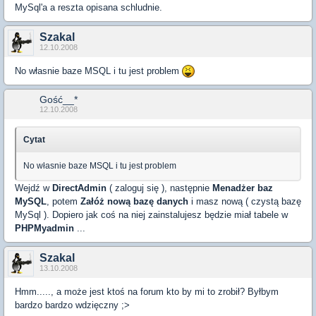
MySql'a a reszta opisana schludnie.
Szakal
12.10.2008
No własnie baze MSQL i tu jest problem
Gość__*
12.10.2008
Cytat
No własnie baze MSQL i tu jest problem
Wejdź w
DirectAdmin
( zaloguj się ), następnie
Menadżer baz
MySQL
, potem
Załóż nową bazę danych
i masz nową ( czystą bazę
MySql ). Dopiero jak coś na niej zainstalujesz będzie miał tabele w
PHPMyadmin
...
Szakal
13.10.2008
Hmm....., a może jest ktoś na forum kto by mi to zrobił? Byłbym
bardzo bardzo wdzięczny ;>