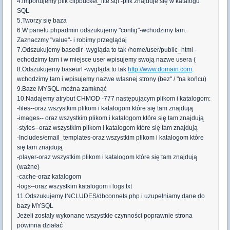
4.importujemy plik clipbucket_lite.sql -plik znajduje się w katalogu
SQL
5.Tworzy się baza
6.W panelu phpadmin odszukujemy "config"-wchodzimy tam.
Zaznaczmy "value"- i robimy przeglądaj
7.Odszukujemy basedir -wygląda to tak /home/user/public_html -
echodzimy tam i w miejsce user wpisujemy swoją nazwe usera (
8.Odszukujemy baseurl -wygląda to tak
http://www.domain.com
.
wchodzimy tam i wpisujemy nazwe własnej strony (bez" / "na końcu)
9.Baze MYSQL można zamknąć
10.Nadajemy atrybut CHMOD -777 następującym plikom i katalogom:
-files--oraz wszystkim plikom i katalogom które się tam znajdują
-images-- oraz wszystkim plikom i katalogom które się tam znajdują
-styles--oraz wszystkim plikom i katalogom które się tam znajdują
-Includes/email_templates-oraz wszystkim plikom i katalogom które
się tam znajdują
-player-oraz wszystkim plikom i katalogom które się tam znajdują
(ważne)
-cache-oraz katalogom
-logs--oraz wszystkim katalogom i logs.txt
11.Odszukujemy INCLUDES/dbconnets.php i uzupełniamy dane do
bazy MYSQL
Jeżeli zostały wykonane wszystkie czynności poprawnie strona
powinna działać