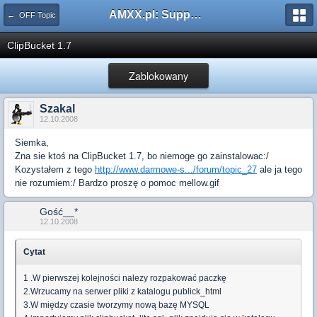
AMXX.pl: Support AMX Mod X i SourceMod
← OFF Topic
ClipBucket 1.7
Zablokowany
Szakal
12.10.2008
Siemka,
Zna sie ktoś na ClipBucket 1.7, bo niemoge go zainstalowac:/
Kozystałem z tego
http://www.darmowe-s.../forum/topic_27
ale ja tego
nie rozumiem:/ Bardzo proszę o pomoc mellow.gif
Gość__*
12.10.2008
Cytat
1 .W pierwszej kolejności nalezy rozpakować paczkę
2.Wrzucamy na serwer pliki z katalogu publick_html
3.W między czasie tworzymy nową bazę MYSQL