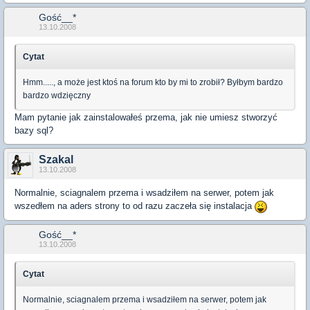
Gość__*
13.10.2008
Cytat
Hmm....., a może jest ktoś na forum kto by mi to zrobił? Byłbym bardzo
bardzo wdzięczny
Mam pytanie jak zainstalowałeś przema, jak nie umiesz stworzyć
bazy sql?
Szakal
13.10.2008
Normalnie, sciagnalem przema i wsadziłem na serwer, potem jak
wszedłem na aders strony to od razu zaczeła się instalacja
Gość__*
13.10.2008
Cytat
Normalnie, sciagnalem przema i wsadziłem na serwer, potem jak