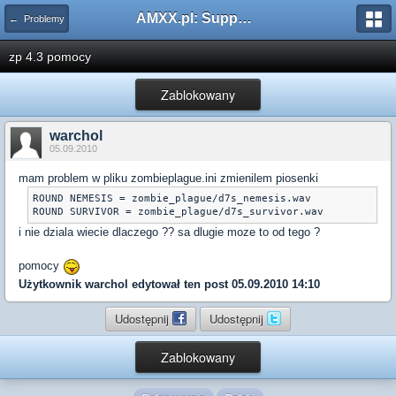
AMXX.pl: Support AMX Mod X i SourceMod
← Problemy
zp 4.3 pomocy
Zablokowany
warchol
05.09.2010
mam problem w pliku zombieplague.ini zmienilem piosenki
ROUND NEMESIS = zombie_plague/d7s_nemesis.wav

i nie dziala wiecie dlaczego ?? sa dlugie moze to od tego ?
pomocy
Użytkownik
warchol
edytował ten post 05.09.2010 14:10
Udostępnij
Udostępnij
Zablokowany