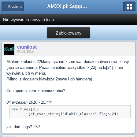
AMXX.pl: Support AMX Mod X i SourceMod
← Problemy
Nie wyświetla nowych klas...
Zablokowany
camilost
04.09.2010
Miałem zrobione 22klasy łącznie z zerową, dodałem dwie nowe klasy
(hp,nazwa,enum). Pozamieniałem wszystkie lx[22] na lx[24]. I nie
wyświetla ich w menu.
(Mimo iż dodałem klawisze 2nowe i do handlera)
Co zapomniałem zmienić/zrobić?
04 wrzesień 2010 - 15:44:
new flags[21]

	get_cvar_string("diablo_classes",flags,24)
jaki dać flags? 25?