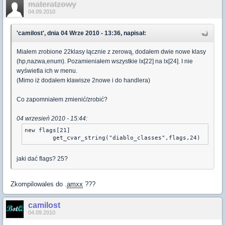
materatzowy
04.09.2010
'camilost', dnia 04 Wrze 2010 - 13:36, napisał:
Miałem zrobione 22klasy łącznie z zerową, dodałem dwie nowe klasy
(hp,nazwa,enum). Pozamieniałem wszystkie lx[22] na lx[24]. I nie
wyświetla ich w menu.
(Mimo iż dodałem klawisze 2nowe i do handlera)
Co zapomniałem zmienić/zrobić?
04 wrzesień 2010 - 15:44:
new flags[21]

	get_cvar_string("diablo_classes",flags,24)
jaki dać flags? 25?
Zkompilowales do .
amxx
???
camilost
04.09.2010