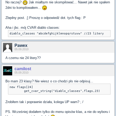
No raczej?
Jak miałbym nie skompilować... Nawet jak nie spałem
2dni to kompilowałem...
Zbędny post. ;] Proszę o odpowiedź dot. tych flag : P
Aha i jbc. mój CVAR diablo classes:
diablo_classes "abcdefghijklmnopqrstuvw" //23 litery
Pawex
05.09.2010
A czemu nie 24 litery??
camilost
05.09.2010
Bo mam 23 klasy? Nie wiesz o co chodzi pls nie odpisuj...
new flags[24]

	get_cvar_string("diablo_classes",flags,23)
Zrobiłem tak i poprawnie działa, kolega UP warn? ; /
PS. Wcześniej dodałem tylko do menu opisów klas, a nie do wyboru i