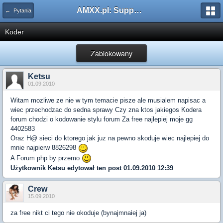
AMXX.pl: Support AMX Mod X i SourceMod
← Pytania
Koder
Zablokowany
Ketsu
01.09.2010
Witam mozliwe ze nie w tym temacie pisze ale musialem napisac a
wiec przechodzac do sedna sprawy Czy zna ktos jakiegos Kodera
forum chodzi o kodowanie stylu forum Za free najlepiej moje gg
4402583
Oraz H@ sieci do ktorego jak juz na pewno skoduje wiec najlepiej do
mnie najpierw 8826298
A Forum php by przemo
Użytkownik
Ketsu
edytował ten post 01.09.2010 12:39
Crew
15.09.2010
za free nikt ci tego nie okoduje (bynajmnaiej ja)