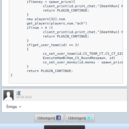
	if(money < spawn_price){

		client_print(id,print_chat,"[DeathRun] Nie stac cie aby sie odrodzic!")

		return PLUGIN_CONTINUE;

	}

	new players[32],num

	get_players(players,num,"ach")

	if(num < 4 ){

		client_print(id,print_chat,"[DeathRun] Nie mozesz sie odrodzic, poniewaz jest mniej niz 3 zywe osoby.")

		return PLUGIN_CONTINUE;

	}

	if(get_user_team(id) == 2)

	{

		cs_set_user_team(id,CS_TEAM_CT,CS_CT_GIGN)

		ExecuteHamB(Ham_CS_RoundRespawn, id)

		cs_set_user_money(id,money - spawn_price)

	}

	return PLUGIN_CONTINUE;

}

;((
29.08.2010
Śmiga. +
Udostępnij
Udostępnij