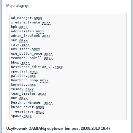
Moje pluginy:
ad_manager.
amxx
xredirect-beta.
amxx
hpk.
amxx
adminlisten.
amxx
admin_freelook.
amxx
sam.
amxx
raty.
amxx
amx_ssban.
amxx
use_button_once.
amxx
teammenu_nokill.
amxx
bhop.
amxx
BestSpeed_Edition_v2.
amxx
speclist.
amxx
galileo.
amxx
Deathrun_Shop.
amxx
komendy.
amxx
zasady.
amxx
team_limiter.
amxx
DRM.
amxx
DeathrunManager.
amxx
kuror_power.
amxx
freezetraps.
amxx
spawn.
amxx
Użytkownik
DAMIANq
edytował ten post 28.08.2010 18:47