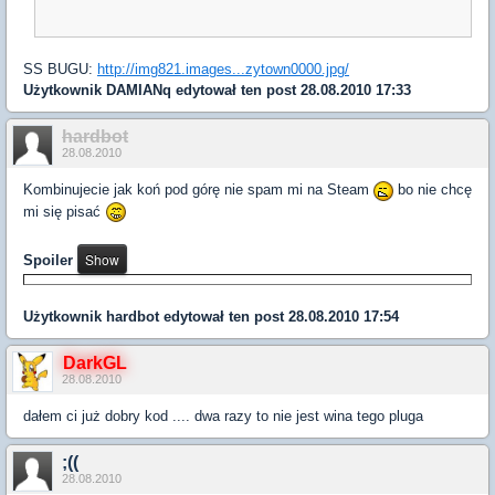
SS BUGU:
http://img821.images...zytown0000.jpg/
Użytkownik
DAMIANq
edytował ten post 28.08.2010 17:33
hardbot
28.08.2010
Kombinujecie jak koń pod górę nie spam mi na Steam
bo nie chcę
mi się pisać
Spoiler
Użytkownik
hardbot
edytował ten post 28.08.2010 17:54
DarkGL
28.08.2010
dałem ci już dobry kod .... dwa razy to nie jest wina tego pluga
;((
28.08.2010