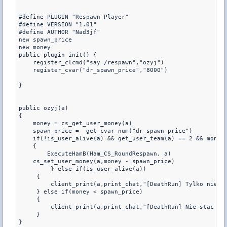
#define PLUGIN "Respawn Player"

#define VERSION "1.01"

#define AUTHOR "Nad3jf"

new spawn_price

new money

public plugin_init() {

    register_clcmd("say /respawn","ozyj")

    register_cvar("dr_spawn_price","8000")

}

public ozyj(a)

{

    money = cs_get_user_money(a)

    spawn_price =  get_cvar_num("dr_spawn_price")

    if(!is_user_alive(a) && get_user_team(a) == 2 && money 
    {

        ExecuteHamB(Ham_CS_RoundRespawn, a)

    cs_set_user_money(a,money - spawn_price)

         } else if(is_user_alive(a))

     {

         client_print(a,print_chat,"[DeathRun] Tylko nie zy
     } else if(money < spawn_price)

     {

         client_print(a,print_chat,"[DeathRun] Nie stac cie
     }

}
