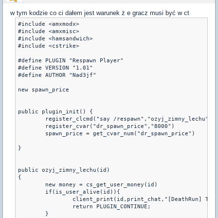
w tym kodzie co ci dałem jest warunek ż e gracz musi być w ct
#include <amxmodx>

#include <amxmisc>

#include <hamsandwich>

#include <cstrike>

#define PLUGIN "Respawn Player"

#define VERSION "1.01"

#define AUTHOR "Nad3jf"

new spawn_price

public plugin_init() {

	register_clcmd("say /respawn","ozyj_zimny_lechu")

	register_cvar("dr_spawn_price","8000")

	spawn_price = get_cvar_num("dr_spawn_price")

}

public ozyj_zimny_lechu(id)

{

	new money = cs_get_user_money(id)

	if(is_user_alive(id)){

		client_print(id,print_chat,"[DeathRun] Tylko nie zywi moga sie odradzac!")

		return PLUGIN_CONTINUE;

	}
