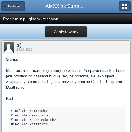
AMXX.pl: Support AMX Mod X i SourceMod
← Problemy z pluginami
Problem z pluginem /respawn
Zablokowany
;((
28.08.2010
Siema.
Mam problem, mam plugin który po wpisaniu /respawn odradza. Lecz
jest problem bo czasami buguję tak, że odradza, ale jako spect, i
znajdujemy się na polu TT, oraz możemy zabijać CT i TT. Plugin na
Deathrunie.
Kod:
#include <amxmodx>

#include <amxmisc>

#include <hamsandwich>

#include <cstrike>
