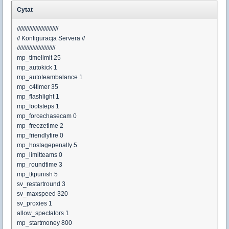
Cytat
///////////////////////////
// Konfiguracja Servera //
/////////////////////////
mp_timelimit 25
mp_autokick 1
mp_autoteambalance 1
mp_c4timer 35
mp_flashlight 1
mp_footsteps 1
mp_forcechasecam 0
mp_freezetime 2
mp_friendlyfire 0
mp_hostagepenalty 5
mp_limitteams 0
mp_roundtime 3
mp_tkpunish 5
sv_restartround 3
sv_maxspeed 320
sv_proxies 1
allow_spectators 1
mp_startmoney 800