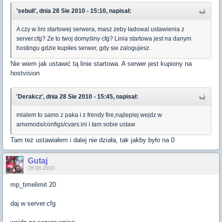
'sebuli', dnia 28 Sie 2010 - 15:10, napisał:
A czy w lini startowej serwera, masz zeby ładowal ustawienia z
server.cfg? Ze to twoj domyślny cfg? Linia startowa jest na danym
hostingu gdzie kupiłes serwer, gdy sie zalogujesz.
Nie wiem jak ustawić tą linie startowa. A serwer jest kupiony na
hostvision
'Derakcz', dnia 28 Sie 2010 - 15:45, napisał:
mialem to samo z paka i z frendy fire,najlepiej wejdz w
amxmodx/configs/cvars.ini i tam sobie ustaw
Tam też ustawiałem i dalej nie działa, tak jakby było na 0
Gutaj
28.08.2010
mp_timelimit 20
daj w server.cfg