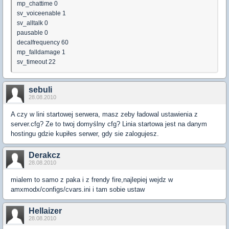
mp_chattime 0
sv_voiceenable 1
sv_alltalk 0
pausable 0
decalfrequency 60
mp_falldamage 1
sv_timeout 22
sebuli
28.08.2010
A czy w lini startowej serwera, masz zeby ładowal ustawienia z
server.cfg? Ze to twoj domyślny cfg? Linia startowa jest na danym
hostingu gdzie kupiłes serwer, gdy sie zalogujesz.
Derakcz
28.08.2010
mialem to samo z paka i z frendy fire,najlepiej wejdz w
amxmodx/configs/cvars.ini i tam sobie ustaw
Hellaizer
28.08.2010