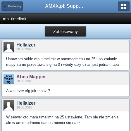
AMXX.pl: Support AMX Mod X i SourceMod
← Problemy
mp_timelimit
Zablokowany
Hellaizer
28.08.2010
Ustawiam sobie mp_timelimit w amxmodmenu na 25 i po zmianie
mapy samo przestawia się na 0 i wtedy cały czas jest jedna mapa
Abes Mapper
28.08.2010
A w server.cfg jak masz ?
Hellaizer
28.08.2010
W serwer cfg mam timelimit na 25 ustawione. Tam się nie zmienia,
ale w amxmodmenu samo zmienia się na 0.