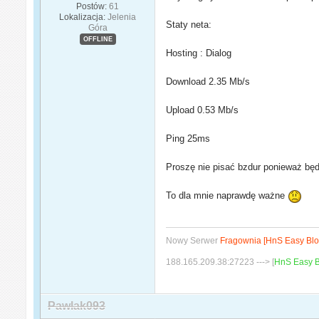
Postów:
61
Lokalizacja:
Jelenia
Staty neta:
Góra
OFFLINE
Hosting : Dialog
Download 2.35 Mb/s
Upload 0.53 Mb/s
Ping 25ms
Proszę nie pisać bzdur ponieważ będę
To dla mnie naprawdę ważne
Nowy Serwer
Fragownia [HnS Easy Blo
188.165.209.38:27223 ---> [
HnS Easy B
Pawlak093