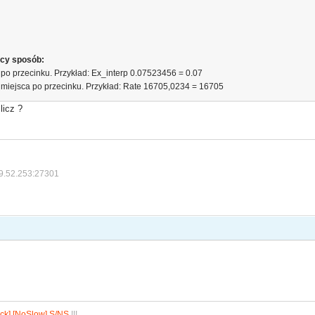
cy sposób:
 po przecinku. Przykład: Ex_interp 0.07523456 = 0.07
miejsca po przecinku. Przykład: Rate 16705,0234 = 16705
licz ?
9.52.253:27301
ck] [NoSlow] S/NS
!!!