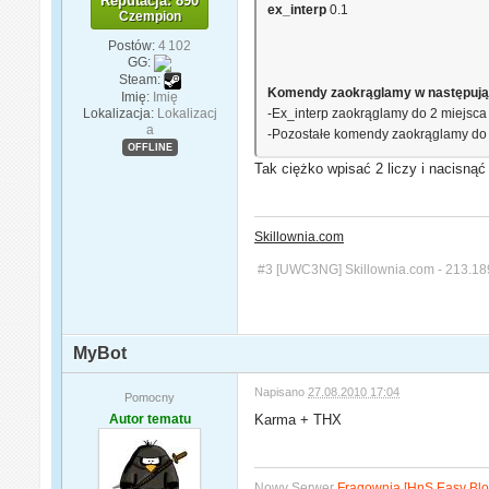
Reputacja: 890
ex_interp
0.1
Czempion
Postów:
4 102
GG:
Steam:
Komendy zaokrąglamy w następują
Imię:
Imię
Lokalizacja:
Lokalizacj
-Ex_interp zaokrąglamy do 2 miejsca
a
-Pozostałe komendy zaokrąglamy do 
OFFLINE
Tak ciężko wpisać 2 liczy i nacisnąć 
Skillownia.com
#3 [UWC3NG] Skillownia.com - 213.18
MyBot
Napisano
27.08.2010 17:04
Pomocny
Autor tematu
Karma + THX
Nowy Serwer
Fragownia [HnS Easy Blo