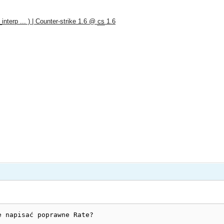
x_interp ... ) | Counter-strike 1.6 @
cs
1.6
e napisać poprawne Rate?