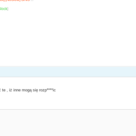
lock
]
 te , iż inne mogą się rozp****ic