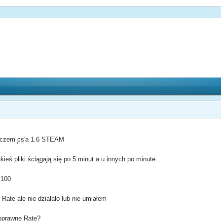
raczem
cs
'a 1.6 STEAM
eś pliki ściągają się po 5 minut a u innych po minute...
 100
ate ale nie działało lub nie umiałem
oprawne Rate?