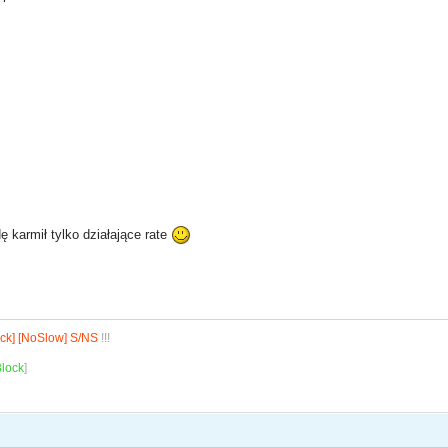
 karmił tylko działające rate
ck] [NoSlow] S/NS
!!!
lock
]