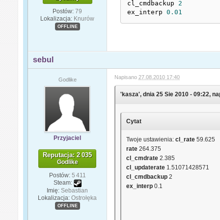
cl_cmdbackup 
2
Postów:
79
ex_interp 
0.01
Lokalizacja:
Knurów
OFFLINE
sebul
Napisano
27.08.2010 17:40
Godlike
'kasza', dnia 25 Sie 2010 - 09:22, na
Cytat
Przyjaciel
Twoje ustawienia:
cl_rate
59.625
rate
264.375
Reputacja: 2 035
cl_cmdrate
2.385
Godlike
cl_updaterate
1.51071428571
Postów:
5 411
cl_cmdbackup
2
Steam:
ex_interp
0.1
Imię:
Sebastian
Lokalizacja:
Ostrołęka
OFFLINE