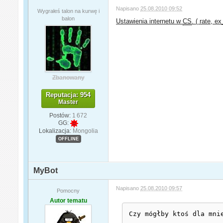
Napisano
25.08.2010 09:52
Wygrałeś talon na kurwę i
balon
Ustawienia internetu w
CS
. ( rate, e
Zbanowany
Reputacja: 954
Master
Postów:
1 672
GG:
Lokalizacja:
Mongolia
OFFLINE
MyBot
Napisano
25.08.2010 09:57
Pomocny
Autor tematu
Czy mógłby ktoś dla mni