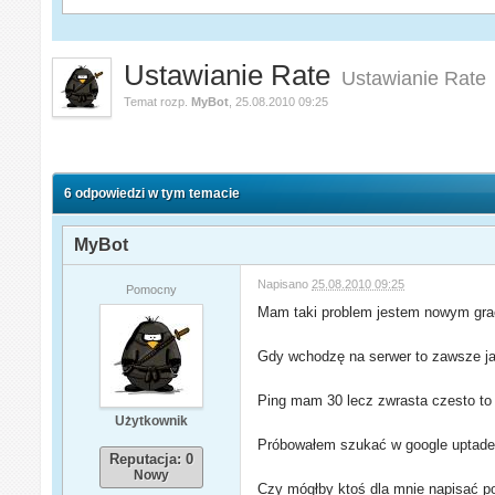
Ustawianie Rate
Ustawianie Rate
Temat rozp.
MyBot
,
25.08.2010 09:25
6 odpowiedzi w tym temacie
MyBot
Napisano
25.08.2010 09:25
Pomocny
Mam taki problem jestem nowym g
Gdy wchodzę na serwer to zawsze jaki
Ping mam 30 lecz zwrasta czesto to
Użytkownik
Próbowałem szukać w google uptade R
Reputacja: 0
Nowy
Czy mógłby ktoś dla mnie napisać p