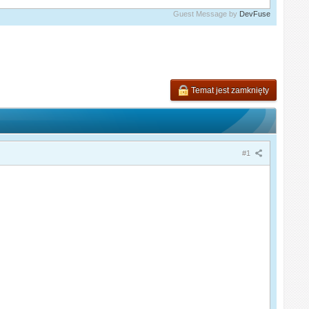
Guest Message by
DevFuse
Temat jest zamknięty
#1