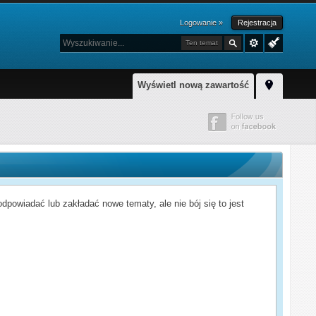
Logowanie »
Rejestracja
Ten temat
Wyświetl nową zawartość
powiadać lub zakładać nowe tematy, ale nie bój się to jest