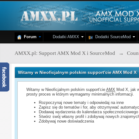
Forum
Dodatki AMXX
Dodatki SourceMod
AMXX.pl: Support AMX Mod X i SourceMod
→
Count
Witamy w Nieoficjalnym polskim support'cie AMX Mod X
Witamy w Nieoficjalnym polskim support'cie
AMX
Mod X, jak w
prosty proces w którym wymagamy minimalnych informacji.
Rozpoczynaj nowe tematy i odpowiedaj na inne
Zapisz się do tematów i for, aby otrzymywać automatyc
Dodawaj wydarzenia do kalendarza społecznościowego
Stwórz swój własny profil i zdobywaj nowych znajomyc
Zdobywaj nowe doświadczenia