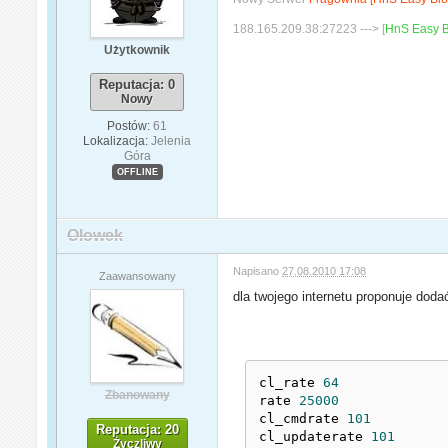
188.165.209.38:27223 ---> [
HnS Easy B
Użytkownik
Reputacja: 0
Nowy
Postów:
61
Lokalizacja:
Jelenia
Góra
OFFLINE
Olowek
Napisano
27.08.2010 17:08
Zaawansowany
dla twojego internetu proponuje dodać
cl_rate 
64
Zbanowany
rate 
25000
cl_cmdrate 
101
Reputacja: 20
cl_updaterate 
101
Życzliwy