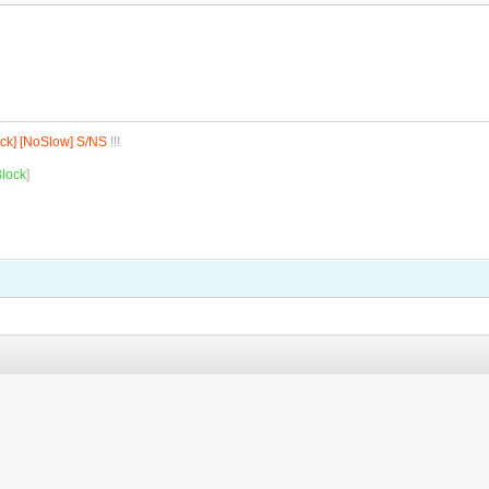
ck] [NoSlow] S/NS
!!!
lock
]