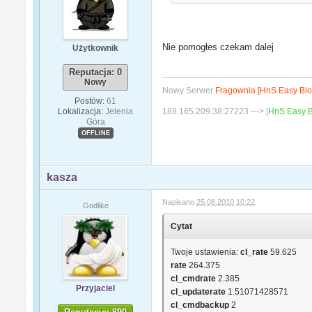
Nie pomogłes czekam dalej
Użytkownik
Reputacja: 0
Nowy
Nowy Serwer
Fragownia [HnS Easy Blo
Postów:
61
Lokalizacja:
Jelenia
188.165.209.38:27223 ---> [
HnS Easy B
Góra
OFFLINE
kasza
Napisano
25.08.2010 10:22
Godlike
Cytat
Twoje ustawienia:
cl_rate
59.625
rate
264.375
cl_cmdrate
2.385
Przyjaciel
cl_updaterate
1.51071428571
cl_cmdbackup
2