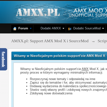
Forum
Dodatki AMXX
Dodatki SourceMod
AMXX.pl: Support AMX Mod X i SourceMod
→
Scri
Witamy w Nieoficjalnym polskim support'cie AMX Mod X
Witamy w Nieoficjalnym polskim support'cie
AMX
Mod X, jak w
prosty proces w którym wymagamy minimalnych informacji.
Rozpoczynaj nowe tematy i odpowiedaj na inne
Zapisz się do tematów i for, aby otrzymywać automatyc
Dodawaj wydarzenia do kalendarza społecznościowego
Stwórz swój własny profil i zdobywaj nowych znajomyc
Zdobywaj nowe doświadczenia