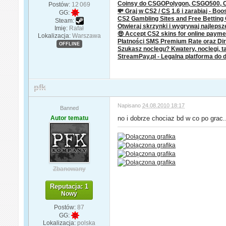
Coinsy do CSGOPolygon, CSGO500,
Postów:
12 069
💸 Graj w CS2 /
CS
1.6 i zarabiaj - Boo
GG:
CS2 Gambling Sites and Free Bettin
Steam:
Otwieraj skrzynki i wygrywaj najleps
Imię:
Rafał
🤑 Accept CS2 skins for online paym
Lokalizacja:
Warszawa
Płatności SMS Premium Rate oraz Dire
OFFLINE
Szukasz noclegu? Kwatery, noclegi, ta
StreamPay.pl - Legalna platforma do 
pfk
Napisano
24.08.2010 18:17
Banned
Autor tematu
no i dobrze chociaz bd w co po grac..
Zbanowany
Reputacja: 1
Nowy
Postów:
87
GG:
Lokalizacja:
polska