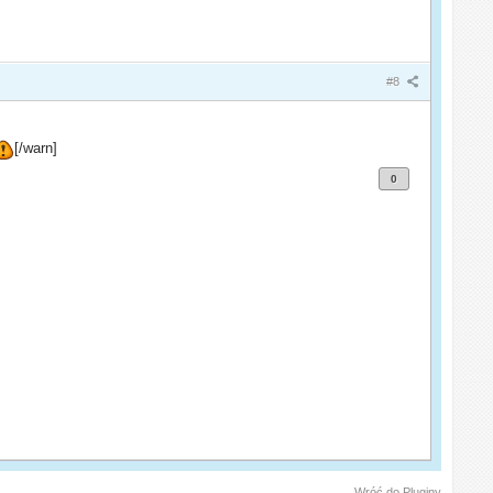
#8
[/warn]
0
Wróć do Pluginy