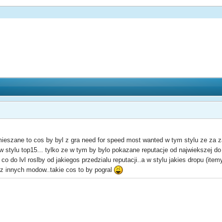
szane to cos by byl z gra need for speed most wanted w tym stylu ze za zab
t w stylu top15... tylko ze w tym by bylo pokazane reputacje od najwiekszej d
 co do lvl roslby od jakiegos przedzialu reputacji..a w stylu jakies dropu (it
 z innych modow..takie cos to by pogral