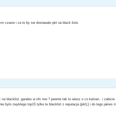
m czasie i za to by sie dostawalo pkt na black liste.
c na blacklist..garales w nfs mw ? pewnie tak to wiesz o co kaman.. i zabicie 
nie bylo zwyklego top15 tylke te blacklist z reputacja (pkt);] i do tego jakies 