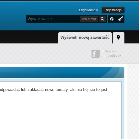
Logowanie »
Rejestracja
Ten temat
Wyświetl nową zawartość
powiadać lub zakładać nowe tematy, ale nie bój się to jest