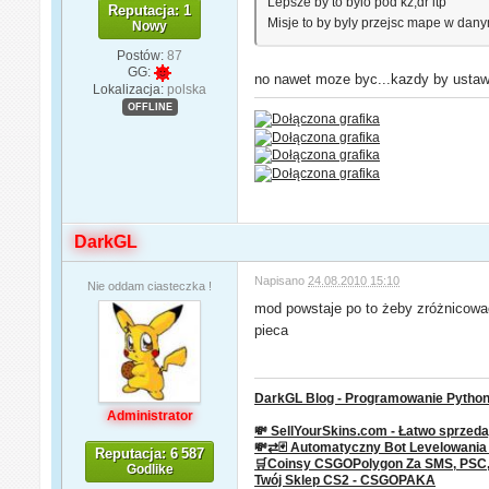
Lepsze by to bylo pod kz,dr itp
Reputacja: 1
Misje to by byly przejsc mape w danym 
Nowy
Postów:
87
GG:
no nawet moze byc...kazdy by ustawi
Lokalizacja:
polska
OFFLINE
DarkGL
Napisano
24.08.2010 15:10
Nie oddam ciasteczka !
mod powstaje po to żeby zróżnicowa
pieca
DarkGL Blog - Programowanie Python 
Administrator
💸 SellYourSkins.com - Łatwo sprzeda
💸⇄🃏 Automatyczny Bot Levelowani
Reputacja: 6 587
🛒Coinsy CSGOPolygon Za SMS, PSC, P
Godlike
Twój Sklep CS2 - CSGOPAKA