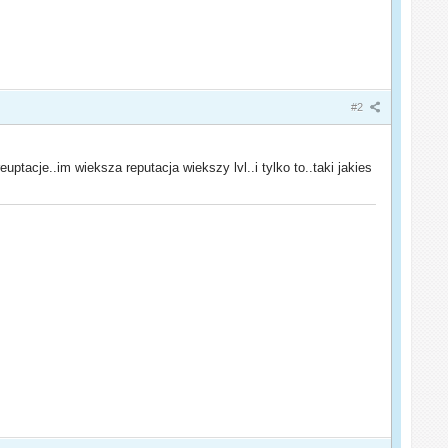
#2
 reuptacje..im wieksza reputacja wiekszy lvl..i tylko to..taki jakies