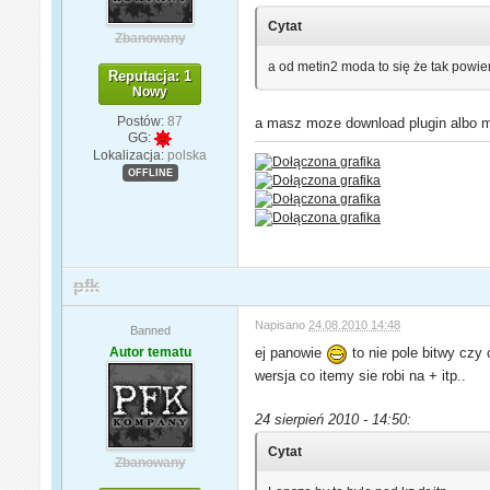
Cytat
Zbanowany
a od metin2 moda to się że tak powie
Reputacja: 1
Nowy
Postów:
87
a masz moze download plugin albo m
GG:
Lokalizacja:
polska
OFFLINE
pfk
Napisano
24.08.2010 14:48
Banned
Autor tematu
ej panowie
to nie pole bitwy czy
wersja co itemy sie robi na + itp..
24 sierpień 2010 - 14:50:
Cytat
Zbanowany