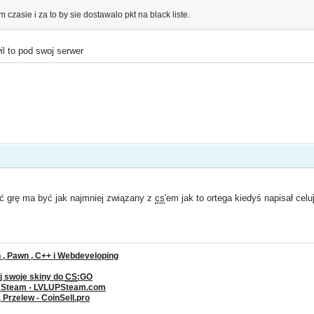
czasie i za to by sie dostawalo pkt na black liste.
l to pod swoj serwer
ć grę ma być jak najmniej związany z
cs
'em jak to ortega kiedyś napisał ce
, Pawn , C++ i Webdeveloping
j swoje skiny do
CS
:GO
a Steam - LVLUPSteam.com
rzelew - CoinSell.pro