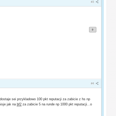
#3
0
#4
dostaje sei przykladowo 100 pkt reputacji za zabicie z hs np
misje jak na
bf2
za zabicie 5 na runde np 1000 pkt reputacji...o