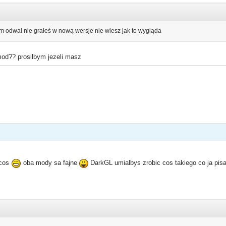
m odwal nie grałeś w nową wersje nie wiesz jak to wygląda
od?? prosilbym jezeli masz
 cos
oba mody sa fajne
DarkGL umialbys zrobic cos takiego co ja pisa