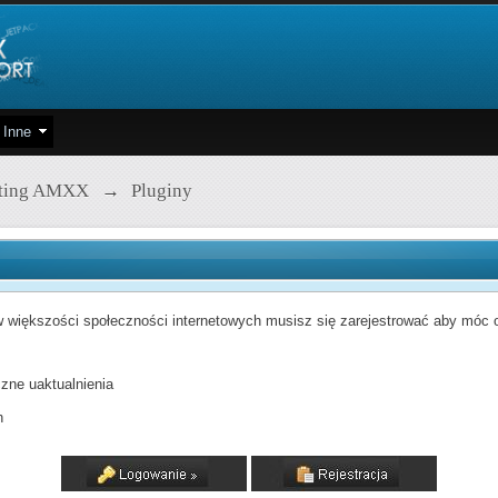
Inne
pting AMXX
→
Pluginy
 większości społeczności internetowych musisz się zarejestrować aby móc od
zne uaktualnienia
h