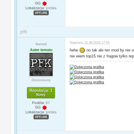
GG:
Lokalizacja:
polska
OFFLINE
pfk
Napisano
22.08.2010 17:54
Banned
Autor tematu
hehe
no tak ale ten mod by nie 
nie wiem top15 nie z fragow tylko rep
Zbanowany
Reputacja: 1
Nowy
Postów:
87
GG:
Lokalizacja:
polska
OFFLINE