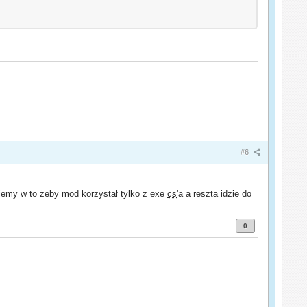
#6
lujemy w to żeby mod korzystał tylko z exe
cs
'a a reszta idzie do
0