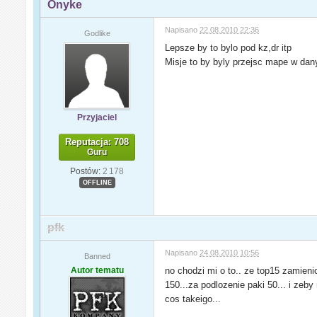
Onyke
Napisano
22.08.2010 22:36
Godlike
Lepsze by to bylo pod kz,dr itp
Misje to by byly przejsc mape w dany
Przyjaciel
Reputacja: 708
Guru
Postów:
2 178
OFFLINE
pfk
Napisano
24.08.2010 10:56
Banned
Autor tematu
no chodzi mi o to.. ze top15 zamieni
150...za podlozenie paki 50... i zeby 
cos takeigo...