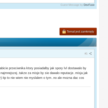
Guest Message by
DevFuse
Temat jest zamknięty
#1
icie przeciwnika ktory posiadalby jak spory lvl dostawalo by
o najmnejszej..takze za misje by sie dawalo reputacje..misja jak
emy) itp to nie wiem nie myslalem o tym..no ale mozna dac cos