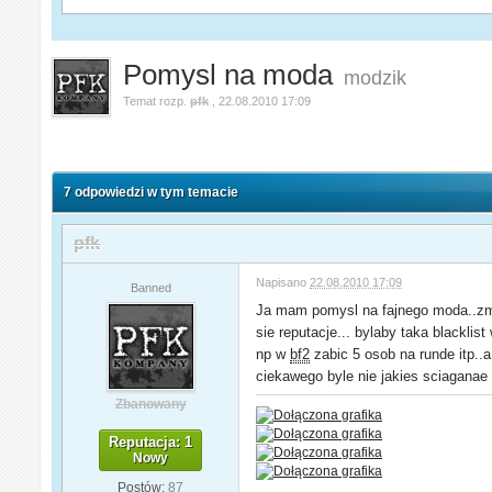
Pomysl na moda
modzik
Temat rozp.
pfk
,
22.08.2010 17:09
7 odpowiedzi w tym temacie
pfk
Napisano
22.08.2010 17:09
Banned
Ja mam pomysl na fajnego moda..zmie
sie reputacje... bylaby taka blacklis
np w
bf2
zabic 5 osob na runde itp..a
ciekawego byle nie jakies sciaganae
Zbanowany
Reputacja: 1
Nowy
Postów:
87