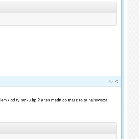
#5
lem / od ty ranku itp ? a ten metin co masz to ta najnowsza