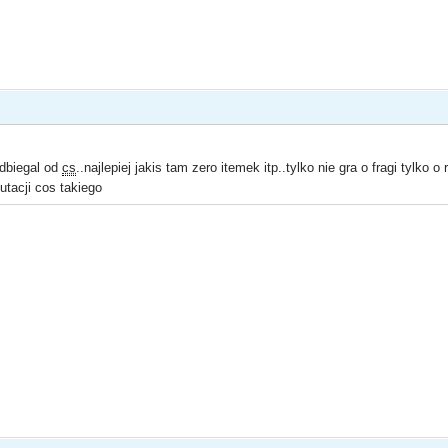
odbiegal od
cs
..najlepiej jakis tam zero itemek itp..tylko nie gra o fragi tylko o
utacji cos takiego