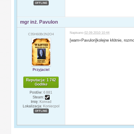
OFFLINE
mgr inż. Pavulon
Napisano
02.09.2010 10:44
C35H60Br2N2O4
[warn=Pavulon]kolejne kłótnie, rozm
Przyjaciel
Reputacja: 1 742
Godlike
Postów:
6 881
Steam:
Imię:
Konrad
Lokalizacja:
Koniecpol
OFFLINE