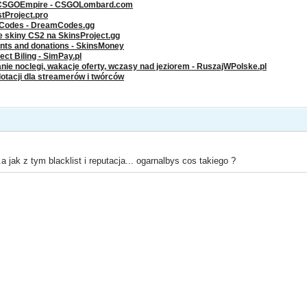
 CSGOEmpire - CSGOLombard.com
stProject.pro
g Codes - DreamCodes.gg
ze skiny CS2 na SkinsProject.gg
ents and donations - SkinsMoney
ct Biling - SimPay.pl
nie noclegi, wakacje oferty, wczasy nad jeziorem - RuszajWPolske.pl
dotacji dla streamerów i twórców
a jak z tym blacklist i reputacja... ogarnalbys cos takiego ?