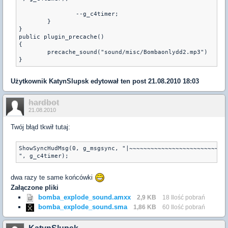
		--g_c4timer; 

	}

}

public plugin_precache() 

{ 

	precache_sound("sound/misc/Bombaonlydd2.mp3") 

}
Użytkownik
KatynSlupsk
edytował ten post 21.08.2010 18:03
hardbot
21.08.2010
Twój błąd tkwił tutaj:
ShowSyncHudMsg(0, g_msgsync, "|~~~~~~~~~~~~~~~~~~~~~~~~~~~~
", g_c4timer);
dwa razy te same końcówki
Załączone pliki
bomba_explode_sound.amxx
2,9 KB
18 Ilość pobrań
bomba_explode_sound.sma
1,86 KB
60 Ilość pobrań