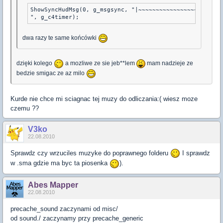
ShowSyncHudMsg(0, g_msgsync, "|~~~~~~~~~~~~~~~~~~~~~~~~
", g_c4timer);
dwa razy te same końcówki
dzięki kolego
a mozliwe ze sie jeb**lem
mam nadzieje ze
bedzie smigac ze az milo
Kurde nie chce mi sciagnac tej muzy do odliczania:( wiesz moze
czemu ??
V3ko
22.08.2010
Sprawdz czy wrzuciles muzyke do poprawnego folderu
I sprawdz
w .sma gdzie ma byc ta piosenka
).
Abes Mapper
22.08.2010
precache_sound zaczynami od misc/
od sound./ zaczynamy przy precache_generic