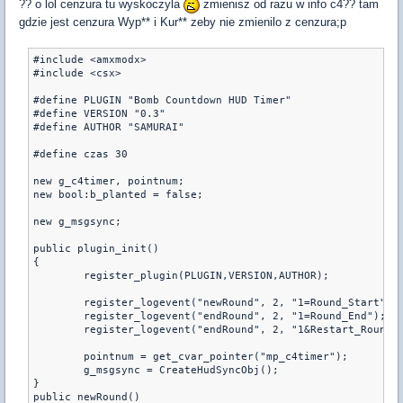
?? o lol cenzura tu wyskoczyla
zmienisz od razu w info c4?? tam
gdzie jest cenzura Wyp** i Kur** zeby nie zmienilo z cenzura;p
#include <amxmodx> 

#include <csx> 

#define PLUGIN "Bomb Countdown HUD Timer" 

#define VERSION "0.3" 

#define AUTHOR "SAMURAI" 

#define czas 30 

new g_c4timer, pointnum; 

new bool:b_planted = false; 

new g_msgsync; 

public plugin_init() 

{ 

	register_plugin(PLUGIN,VERSION,AUTHOR); 

	register_logevent("newRound", 2, "1=Round_Start"); 

	register_logevent("endRound", 2, "1=Round_End"); 

	register_logevent("endRound", 2, "1&Restart_Round_"); 

	pointnum = get_cvar_pointer("mp_c4timer"); 

	g_msgsync = CreateHudSyncObj(); 

}

public newRound() 
