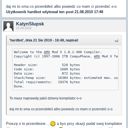
daj mi to sma co przerobiłeś albo powiedz co mam ci przerobić o-o
Użytkownik
hardbot
edytował ten post 21.08.2010 17:48
KatynSlupsk
21.08.2010
'hardbot', dnia 21 Sie 2010 - 16:48, napisał:
Welcome to the 
AMX
 Mod X 1.8.1-300 Compiler.

Copyright (c) 1997-2006 ITB CompuPhase, 
AMX
 Mod X Team

Header size:            520 bytes

Code size:             1600 bytes

Data size:              872 bytes

Stack/heap size:      16384 bytes; estimated max. usage=4
Total requirements:   19376 bytes

To masz naprawdę jakiś dziwny kompilator o-o
daj mi to sma co przerobiłeś albo powiedz co mam ci przerobić o-o
Proszę o to przerobione ...
a bys przy okazji podal swoj kompilator