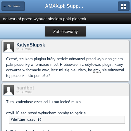
AMXX.pl: Support AMX Mod X i SourceMod
← Szukam pluginu
odtwarzał przed wybuchnięciem paki piosenk...
Zablokowany
KatynSlupsk
21.08.2010
Cześć, szukam pluginu który będzie odtwarzał przed wybuchnięciem
paki piosenkę w formacie mp3. Próbowałem z edytować plugin, ktory
odtwarza w formacie wav, lecz mi się nie udało, bo
amx
nie odtwarzał
tej piosenki. kto pomoże?
hardbot
21.08.2010
Tutaj zmieniasz czas od ilu ma lecieć muza
czyli 10 sec przed wybuchem bomby to będzie