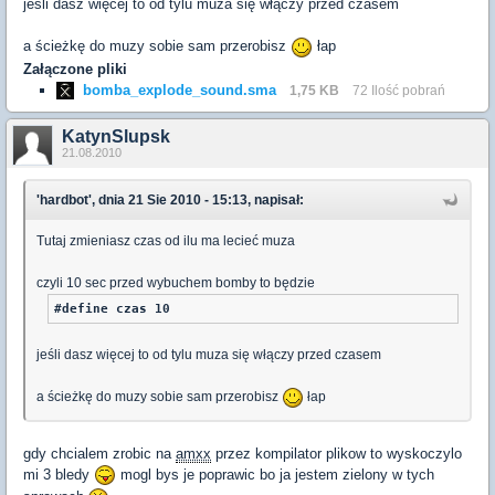
jeśli dasz więcej to od tylu muza się włączy przed czasem
a ścieżkę do muzy sobie sam przerobisz
łap
Załączone pliki
bomba_explode_sound.sma
1,75 KB
72 Ilość pobrań
KatynSlupsk
21.08.2010
'hardbot', dnia 21 Sie 2010 - 15:13, napisał:
Tutaj zmieniasz czas od ilu ma lecieć muza
czyli 10 sec przed wybuchem bomby to będzie
jeśli dasz więcej to od tylu muza się włączy przed czasem
a ścieżkę do muzy sobie sam przerobisz
łap
gdy chcialem zrobic na
amxx
przez kompilator plikow to wyskoczylo
mi 3 bledy
mogl bys je poprawic bo ja jestem zielony w tych