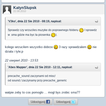
KatynSlupsk
22.08.2010
'V3ko', dnia 22 Sie 2010 - 08:19, napisał:
Sprawdz czy wrzuciles muzyke do poprawnego folderu
I sprawdz
w .sma gdzie ma byc ta piosenka
).
kolego wrzucilem wszystko dobrze
3 razy sprawdzalem
nie
dziala i tyle;p
22 sierpień 2010 - 13:53:
'Abes Mapper', dnia 22 Sie 2010 - 12:11, napisał:
precache_sound zaczynami od misc/
od sound./ zaczynamy przy precache_generic
watpie zeby to cos pomoglo ... mogl bys zrobic sma??
Udostępnij
Udostępnij