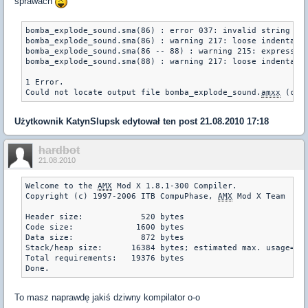
sprawach
bomba_explode_sound.sma(86) : error 037: invalid string (po
bomba_explode_sound.sma(86) : warning 217: loose indentatio
bomba_explode_sound.sma(86 -- 88) : warning 215: expression
bomba_explode_sound.sma(88) : warning 217: loose indentatio
1 Error.

Could not locate output file bomba_explode_sound.
amxx
Użytkownik
KatynSlupsk
edytował ten post 21.08.2010 17:18
hardbot
21.08.2010
Welcome to the 
AMX
 Mod X 1.8.1-300 Compiler.

Copyright (c) 1997-2006 ITB CompuPhase, 
AMX
 Mod X Team

Header size:            520 bytes

Code size:             1600 bytes

Data size:              872 bytes

Stack/heap size:      16384 bytes; estimated max. usage=41 
Total requirements:   19376 bytes

To masz naprawdę jakiś dziwny kompilator o-o