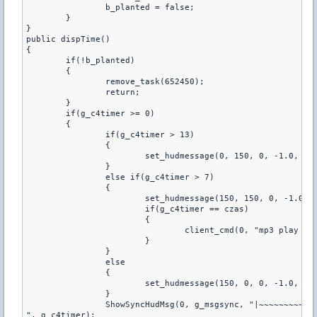
		b_planted = false; 

	}

} 

public dispTime() 

{ 

	if(!b_planted) 

	{ 

		remove_task(652450); 

		return; 

	}

	if(g_c4timer >= 0) 

	{ 

		if(g_c4timer > 13) 

		{ 

			set_hudmessage(0, 150, 0, -1.0, 0.80, 0, 1.0, 1.0, 0.01, 0.01, -1); 

		} 

		else if(g_c4timer > 7) 

		{ 

			set_hudmessage(150, 150, 0, -1.0, 0.80, 0, 1.0, 1.0, 0.01, 0.01, -1); 

			if(g_c4timer == czas) 

			{ 

				client_cmd(0, "mp3 play sound/misc/Bombaonlydd2.mp3") 

			} 

		} 

		else 

		{ 

			set_hudmessage(150, 0, 0, -1.0, 0.80, 0, 1.0, 1.0, 0.01, 0.01, -1); 

		}

		ShowSyncHudMsg(0, g_msgsync, "|~~~~~~~~~~~~~~~~~~~~~~~~~~~~~~~~~~~~~~~~~~~~~~~~~~|^n| ***** Ziomus Rusz Dupe Bo C4 wy***rdoli Za: %d |^n|~~~~~~~~~~~~~~~~~~~~~~~~~~~~~~~~~~~~~~~~~~~~~~~~~~|", g_c4timer);

", g_c4timer); 
