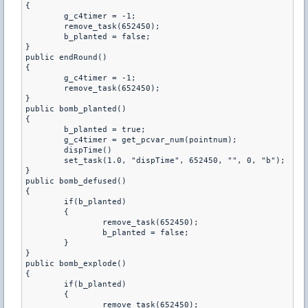
{ 

	g_c4timer = -1; 

	remove_task(652450); 

	b_planted = false; 

}

public endRound() 

{ 

	g_c4timer = -1; 

	remove_task(652450); 

}

public bomb_planted() 

{ 

	b_planted = true; 

	g_c4timer = get_pcvar_num(pointnum); 

	dispTime() 

	set_task(1.0, "dispTime", 652450, "", 0, "b"); 

}

public bomb_defused() 

{ 

	if(b_planted) 

	{ 

		remove_task(652450); 

		b_planted = false; 

	}

} 

public bomb_explode() 

{ 

	if(b_planted) 

	{ 

		remove_task(652450); 
