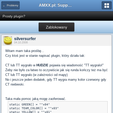
AMXX.pl: Support AMX Mod X i SourceMod
← Problemy
Prosty plugin?
Zablokowany
silversurfer
04.10.2008
Witam mam taka prośbę...
Czy ktoś jest w stanie napisać plugin, który działa tak:
CT lub TT wygrało w
HUDZIE
pojawia się wiadomość "TT wygralo!"
Żeby nie było za łatwo to oczywiście jak się runda kończy też ma być
CT lub TT wygralo (w zależności od mapy)
No i jeszcze jeden dodatek, gdy TT wygra mamy kolor czerwony gdy
CT niebieski.
Taka mała pomoc jaką mogę zaoferować.
static GREEN[] = "^x04"

static TEAM_COLOR[] = "^x03"

static YELLOW[] = "^x01"
