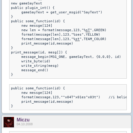
new gameSayText

public plugin_int() {

     gameSayText = get_user_msgid("SayText")

}

public some_function(id) {

     new messge[124]

     new len = format(message,123,"%
sT
",GREEN)

     format(message[len],123,"%ses",YELLOW)

     format(message[len],123,"%
st
",TEAM_COLOR)

     print_message(id,message)

}

print_message(id, mesg[]) {

     message_begin(MSG_ONE, gameSayText, {0,0,0}, id)

     write_byte(id)

     write_string(mesg)

     message_end()

}
public some_function(id) {

     new messge[124]

     format(message,123,"^x04T^x01es^x03t")    //i believe 
     print_message(id,message)

}
Miczu
04.10.2008