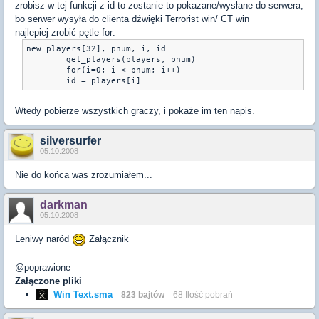
zrobisz w tej funkcji z id to zostanie to pokazane/wysłane do serwera,
bo serwer wysyła do clienta dźwięki Terrorist win/ CT win
najlepiej zrobić pętle for:
new players[32], pnum, i, id

	get_players(players, pnum)

	for(i=0; i < pnum; i++)

Wtedy pobierze wszystkich graczy, i pokaże im ten napis.
silversurfer
05.10.2008
Nie do końca was zrozumiałem...
darkman
05.10.2008
Leniwy naród
Załącznik
@poprawione
Załączone pliki
Win Text.sma
823 bajtów
68 Ilość pobrań