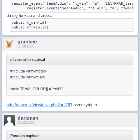
register_event("SendAudio", "t_win", "a", "2&%!MRAD_terwin"
       register_event("SendAudio", "ct_win", "a", "2&%!MRA
da się funkcje z id zrobić
public t_win(id)

public ct_win(id)
grankee
05.10.2008
silversurfer napisał
#include <amxmodx>
#include <amxmisc>
static TEAM_COLOR[] = "^x03"
http://amxx.pl/viewtopic.php?t=2783
przeczytaj to.
darkman
05.10.2008
Pavulon napisał