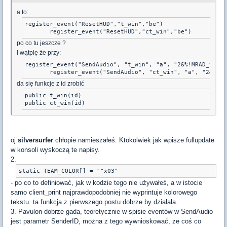
a to:
register_event("ResetHUD","t_win","be")

       register_event("ResetHUD","ct_win","be")
po co tu jeszcze ?
I wątpię że przy:
register_event("SendAudio", "t_win", "a", "2&%!MRAD_terwi
       register_event("SendAudio", "ct_win", "a", "2&%!MR
da się funkcje z id zrobić
public t_win(id)

public ct_win(id)
oj
silversurfer
chłopie namieszałeś. Ktokolwiek jak wpisze fullupdate
w konsoli wyskoczą te napisy.
2.
static TEAM_COLOR[] = "^x03"
- po co to definiować, jak w kodzie tego nie używałeś, a w istocie
samo client_print najprawdopodobniej nie wyprintuje kolorowego
tekstu. ta funkcja z pierwszego postu dobrze by działała.
3. Pavulon dobrze gada, teoretycznie w spisie eventów w SendAudio
jest parametr SenderID, można z tego wywnioskować, że coś co