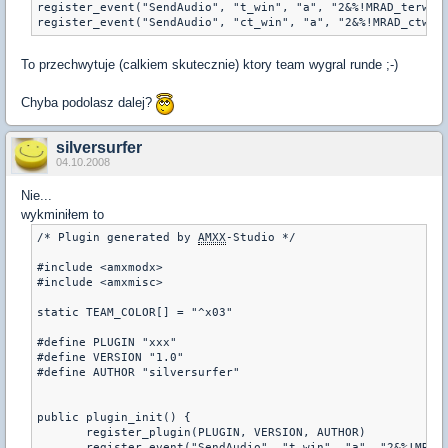
register_event("SendAudio", "t_win", "a", "2&%!MRAD_terwin"
register_event("SendAudio", "ct_win", "a", "2&%!MRAD_ctwin
To przechwytuje (calkiem skutecznie) ktory team wygral runde ;-)
Chyba podolasz dalej?
silversurfer
04.10.2008
Nie...
wykminiłem to
/* Plugin generated by 
AMXX
-Studio */

#include <amxmodx>

#include <amxmisc>

static TEAM_COLOR[] = "^x03" 

#define PLUGIN "xxx"

#define VERSION "1.0"

#define AUTHOR "silversurfer"

public plugin_init() {

       register_plugin(PLUGIN, VERSION, AUTHOR)

       register_event("SendAudio", "t_win", "a", "2&%!MRAD_