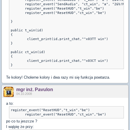
       register_event("SendAudio", "ct_win", "a", "2&%!MRAD
       register_event("ResetHUD","t_win","be")

       register_event("ResetHUD","ct_win","be")

}

public t_win(id)

{

	client_print(id,print_chat,"^x03TT win")

}

public ct_win(id)

{

	client_print(id,print_chat,"^x03CT win")

Te kolory! Cholerne kolory i dwa razy mi się funkcja powtarza.
mgr inż. Pavulon
04.10.2008
a to:
register_event("ResetHUD","t_win","be")

       register_event("ResetHUD","ct_win","be")
po co tu jeszcze ?
I wątpię że przy: