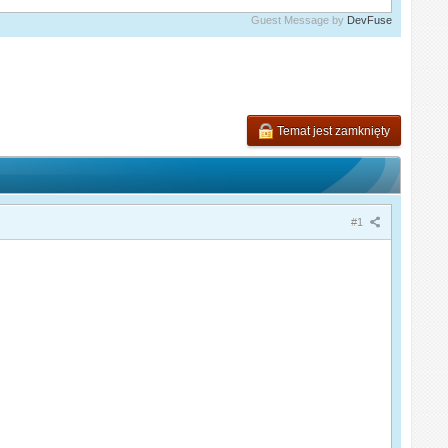
Guest Message by
DevFuse
Temat jest zamknięty
#1