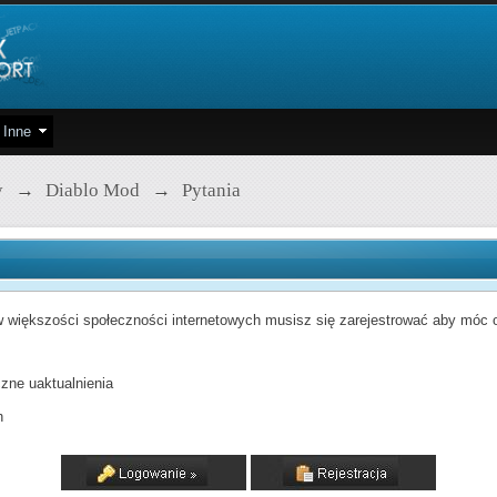
Inne
y
→
Diablo Mod
→
Pytania
 większości społeczności internetowych musisz się zarejestrować aby móc od
zne uaktualnienia
h