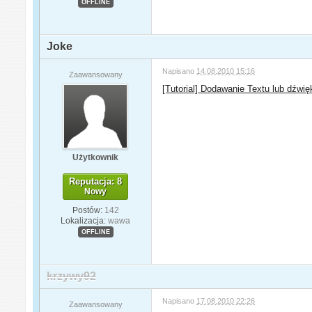
OFFLINE
Joke
Napisano
14.08.2010 15:16
Zaawansowany
[Tutorial] Dodawanie Textu lub dźwię
Użytkownik
Reputacja: 8
Nowy
Postów:
142
Lokalizacja:
wawa
OFFLINE
krzywy92
Napisano
17.08.2010 22:26
Zaawansowany