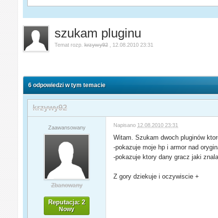
szukam pluginu
Temat rozp.
krzywy92
,
12.08.2010 23:31
6 odpowiedzi w tym temacie
krzywy92
Napisano
12.08.2010 23:31
Zaawansowany
Witam. Szukam dwoch pluginów ktore
-pokazuje moje hp i armor nad orygi
-pokazuje ktory dany gracz jaki znala
Z gory dziekuje i oczywiscie +
Zbanowany
Reputacja: 2
Nowy