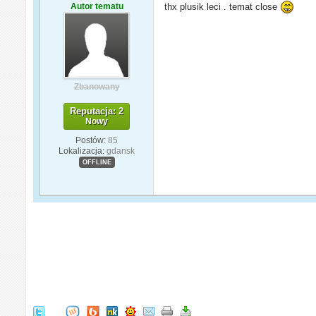
Autor tematu
thx plusik leci . temat close
Zbanowany
Reputacja: 2
Nowy
Postów:
85
Lokalizacja:
gdansk
OFFLINE