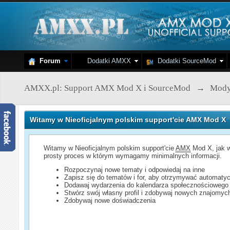
Forum
Dodatki AMXX
Dodatki SourceMod
AMXX.pl: Support AMX Mod X i SourceMod
→
Mod
Witamy w Nieoficjalnym polskim support'cie AMX Mod X
Witamy w Nieoficjalnym polskim support'cie
AMX
Mod X, jak w
prosty proces w którym wymagamy minimalnych informacji.
Rozpoczynaj nowe tematy i odpowiedaj na inne
Zapisz się do tematów i for, aby otrzymywać automatyc
Dodawaj wydarzenia do kalendarza społecznościowego
Stwórz swój własny profil i zdobywaj nowych znajomyc
Zdobywaj nowe doświadczenia