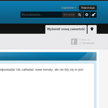
Logowanie »
Rejestracja
Ten temat
Wyświetl nową zawartość
powiadać lub zakładać nowe tematy, ale nie bój się to jest