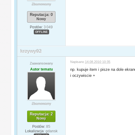
Zbanowany
Reputacja: 0
Nowy
Postów:
3 049
OFFLINE
krzywy92
Napisano
14.08.2010 10:35
Zaawansowany
Autor tematu
np. kupuje item i pisze na dole ekran
i oczywiscie +
Zbanowany
Reputacja: 2
Nowy
Postów:
85
Lokalizacja:
gdansk