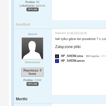
Postów:
85
Lokalizacja:
gdansk
OFFLINE
hardbot
Napisano
13.08.2010 02:34
Banned
heh tylko gdzie ten przedmiot ? z c
Załączone pliki
HP_SHOW.sma
983 bajtów
47 
HP_SHOW.amxx
Zbanowany
Reputacja: 0
Nowy
Postów:
3 049
OFFLINE
Morthi