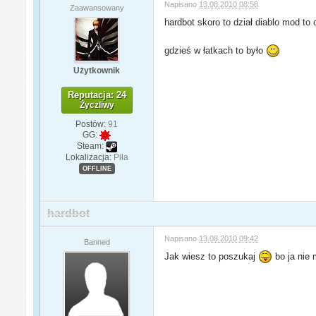
Napisano
13.08.2010 08:58
Zaawansowany
hardbot skoro to dział diablo mod to
gdzieś w łatkach to było
Użytkownik
Reputacja: 24
Życzliwy
Postów:
91
GG:
Steam:
Lokalizacja:
Piła
OFFLINE
hardbot
Napisano
13.08.2010 09:42
Banned
Jak wiesz to poszukaj
bo ja nie