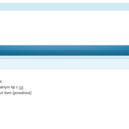
.. :
nalnym hp c
cs
zl item (przedmiot)