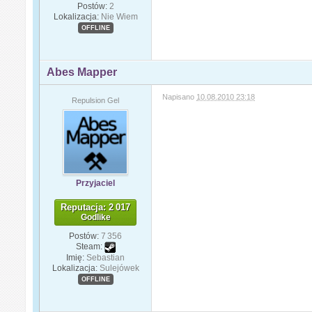
Postów:
2
Lokalizacja:
Nie Wiem
OFFLINE
Abes Mapper
Napisano
10.08.2010 23:18
Repulsion Gel
Przyjaciel
Reputacja: 2 017
Godlike
Postów:
7 356
Steam:
Imię:
Sebastian
Lokalizacja:
Sulejówek
OFFLINE