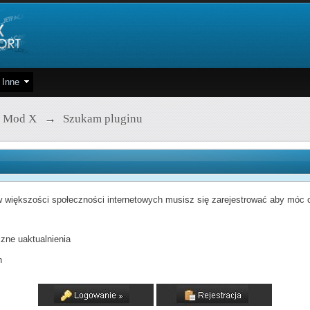
Inne
 Mod X
→
Szukam pluginu
 większości społeczności internetowych musisz się zarejestrować aby móc od
zne uaktualnienia
h