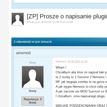
[ZP] Prosze o napisanie plug
Temat rozp.
amxmod
,
10.08.2010 22:09
3 odpowiedzi w tym temacie
amxmod
Napisano
10.08.2010 22:09
Nowy
Witam !
Chcialbym aby ktos mi napisal taki pl
te 2 osoby to 1.Survivor 2.Nemesis i 
NP. jak wygraja zombie to na gorze e
A jak wygra Nemesis to chce zeby pis
Nowy
A jak zacznie sie MOD Survivor vs N
I chcialbym .sma napisanego pluga
Reputacja: 0
Nowy
WIELKIE PODZIEKOWANIA ORAZ 