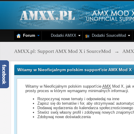
Forum
Dodatki AMXX
Dodatki SourceMod
AMXX.pl: Support AMX Mod X i SourceMod
→
AMX
Witamy w Nieoficjalnym polskim support'cie AMX Mod X
Witamy w Nieoficjalnym polskim support'cie
AMX
Mod X, jak w
prosty proces w którym wymagamy minimalnych informacji.
Rozpoczynaj nowe tematy i odpowiedaj na inne
Zapisz się do tematów i for, aby otrzymywać automatyc
Dodawaj wydarzenia do kalendarza społecznościowego
Stwórz swój własny profil i zdobywaj nowych znajomyc
Zdobywaj nowe doświadczenia