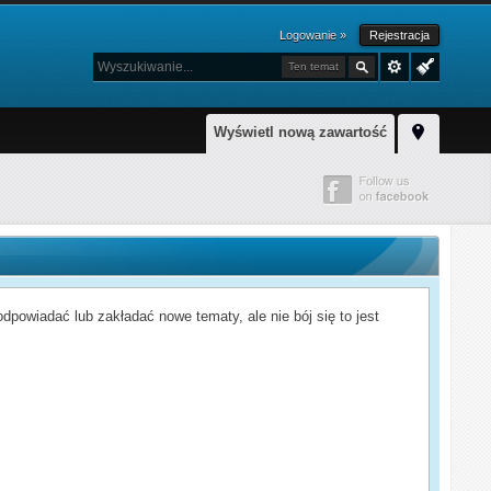
Logowanie »
Rejestracja
Ten temat
Wyświetl nową zawartość
powiadać lub zakładać nowe tematy, ale nie bój się to jest