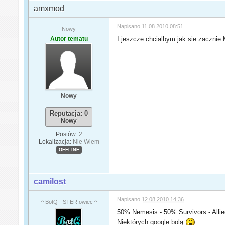
amxmod
Napisano
11.08.2010 08:51
Nowy
Autor tematu
I jeszcze chcialbym jak sie zacznie 
Nowy
Reputacja: 0
Nowy
Postów:
2
Lokalizacja:
Nie Wiem
OFFLINE
camilost
Napisano
12.08.2010 14:36
^ BotQ - STER.owiec ^
50% Nemesis - 50% Survivors - Alli
Niektórych google bolą