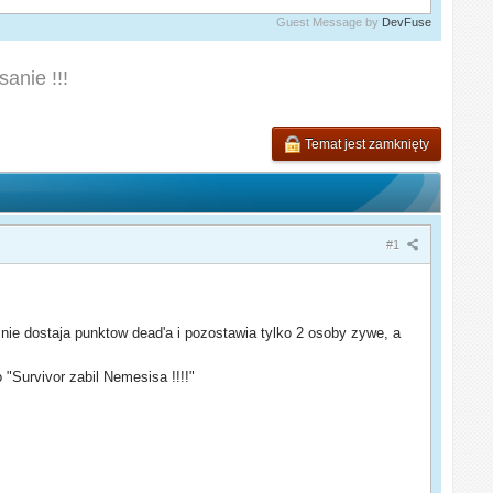
Guest Message by
DevFuse
anie !!!
Temat jest zamknięty
#1
i nie dostaja punktow dead'a i pozostawia tylko 2 osoby zywe, a
 "Survivor zabil Nemesisa !!!!"