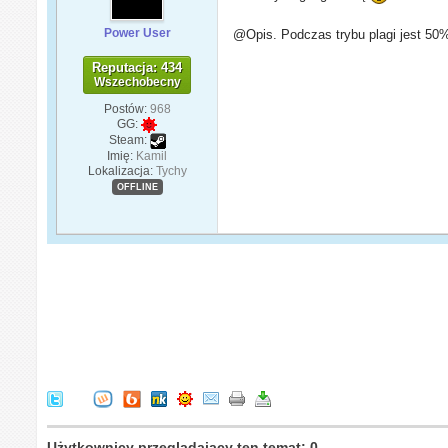
Power User
@Opis. Podczas trybu plagi jest 5
Reputacja: 434
Wszechobecny
Postów:
968
GG:
Steam:
Imię:
Kamil
Lokalizacja:
Tychy
OFFLINE
Użytkownicy przeglądający ten temat: 0