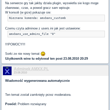
Na serwerze gry tak jakby dziala plugin, wyswietla sie kogo moge
zbanowac, czas, a powod gracz sam wpisuje.
W konsoli (w grze) pokazuje sie:
Nieznana komenda: amxbans_customb
Czemu czyta adminow z users.ini jak jest ustawione:
amxbans_use_admins_file "0"
!!!POMOCY!!!
Sorki ze nie nowy temat
Użytkownik
wine tu
edytował ten post 23.08.2010 20:29
Adminek AMXX.PL
23.08.2010
Wiadomość wygenerowana automatycznie
Ten temat został zamknięty przez moderatora.
Powód:
Problem rozwiązany