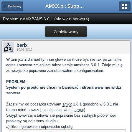
AMXX.pl: Support AMX Mod X i SourceMod
← Problemy
Problem z AMXBANS 6.0.1 (nie widzi serwera)
Zablokowany
berix
10.08.2010
Witam juz 2 dni nad tym się głowie co może być nie tak po zmianie
adresu serwera zmieniłem także versje amxbans 6.0.1. Zdaje mi się
że wszystko poprawnie zainstalowałem skonfigurowałem.
PROBLEM:
System po prostu nie chce mi banować i strona www nie widzi
serwera.
Zacznijmy od początku używam
amxx
1.8.1 (podobno w 6.0.1 nie
trzeba mieć nowszej nieoficjalnej wersji
amxx
).
Skrypt www zainstalował się poprawnie bez żadnych problemów,
problemy są od strony pluginu.
a) Skonfigurowałem odpowiedni sql.cfg