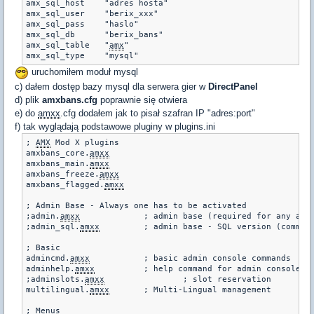
amx_sql_host	"adres hosta"

amx_sql_user	"berix_xxx"

amx_sql_pass	"haslo"

amx_sql_db	"berix_bans"

amx_sql_table	"
amx
"

uruchomiłem moduł mysql
c) dałem dostęp bazy mysql dla serwera gier w
DirectPanel
d) plik
amxbans.cfg
poprawnie się otwiera
e) do
amxx
.cfg dodałem jak to pisał szafran IP "adres:port"
f) tak wyglądają podstawowe pluginy w plugins.ini
; 
AMX
 Mod X plugins

amxbans_core.
amxx
amxbans_main.
amxx
amxbans_freeze.
amxx
amxbans_flagged.
amxx
; Admin Base - Always one has to be activated

;admin.
amxx
		; admin base (required for any admin-related)

;admin_sql.
amxx
		; admin base - SQL version (commen
; Basic

admincmd.
amxx
		; basic admin console commands

adminhelp.
amxx
		; help command for admin console commands

;adminslots.
amxx
		; slot reservation

multilingual.
amxx
	; Multi-Lingual management

; Menus
