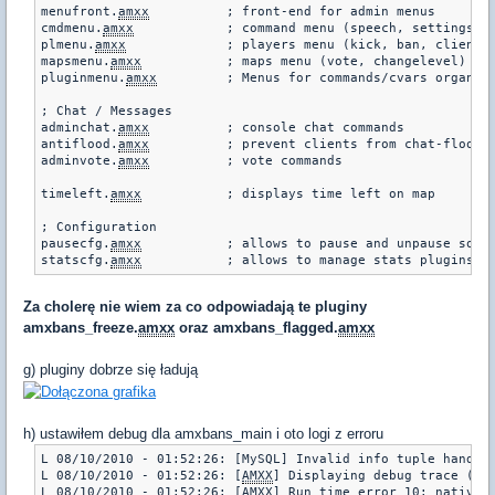
menufront.
amxx
		; front-end for admin menus

cmdmenu.
amxx
		; command menu (speech, settings)

plmenu.
amxx
		; players menu (kick, ban, client cmds.)

mapsmenu.
amxx
		; maps menu (vote, changelevel)

pluginmenu.
amxx
		; Menus for commands/cvars organized by plugin

; Chat / Messages

adminchat.
amxx
		; console chat commands

antiflood.
amxx
		; prevent clients from chat-flooding the server

adminvote.
amxx
		; vote commands

timeleft.
amxx
		; displays time left on map

; Configuration

pausecfg.
amxx
		; allows to pause and unpause some plugins

statscfg.
amxx
Za cholerę nie wiem za co odpowiadają te pluginy
amxbans_freeze.
amxx
oraz amxbans_flagged.
amxx
g) pluginy dobrze się ładują
h) ustawiłem debug dla amxbans_main i oto logi z erroru
L 08/10/2010 - 01:52:26: [MySQL] Invalid info tuple handle:
L 08/10/2010 - 01:52:26: [
AMXX
] Displaying debug trace (pl
L 08/10/2010 - 01:52:26: [
AMXX
] Run time error 10: native e