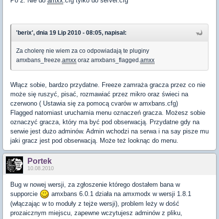
Po 2. Nie do
amxx
.cfg tylko do server.cfg
'berix', dnia 19 Lip 2010 - 08:05, napisał:
Za cholerę nie wiem za co odpowiadają te pluginy
amxbans_freeze.
amxx
oraz amxbans_flagged.
amxx
Włącz sobie, bardzo przydatne. Freeze zamraża gracza przez co nie
może się ruszyć, pisać, rozmawiać przez mikro oraz świeci na
czerwono ( Ustawia się za pomocą cvarów w amxbans.cfg)
Flagged natomiast uruchamia menu oznaczeń gracza. Możesz sobie
oznaczyć gracza, który ma być pod obserwacją. Przydatne gdy na
serwie jest dużo adminów. Admin wchodzi na serwa i na say pisze mu
jaki gracz jest pod obserwacją. Może też looknąc do menu.
Portek
10.08.2010
Bug w nowej wersji, za zgłoszenie którego dostałem bana w
supporcie
amxbans 6.0.1 działa na amxmodx w wersji 1.8.1
(włączając w to moduły z tejże wersji), problem leży w dość
prozaicznym miejscu, zapewne wczytujesz adminów z pliku,