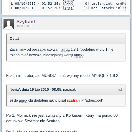
L 08/10/2010 - 01:52:26: [
AMXX
]    [0] cmdBan.inl::cmdMenuB
L 08/10/2010 - 01:52:26: [
AMXX
]    [1] menu_stocks.inl::se
Szyfrant
10.08.2010
Cytat
Zacznijmy od początku używam
amxx
1.8.1 (podobno w 6.0.1 nie
trzeba mieć nowszej nieoficjalnej wersji
amxx
).
Fakt, nie trzeba, ale MUSISZ mieć wgrany moduł MYSQL z 1.8.2.
'berix', dnia 19 Lip 2010 - 08:05, napisał:
e) do
amxx
.cfg dodałem jak to pisał
szafran
IP "adres:port"
Po 1. Mój nick nie jest związany z Korkusem, który ma ponad 80
gatunków. Szyfrant nie Szafran