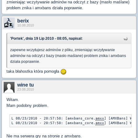
zmieniając wczytywanie adminów na odczyt z bazy (masło maślane)
problem znika i amxbans działa poprawnie.
berix
10.08.2010
'Portek', dnia 19 Lip 2010 - 08:05, napisał:
zapewne wczytujesz adminów z pliku, zmieniając wczytywanie
adminów na odczyt z bazy (masło maślane) problem znika i amxbans
działa poprawnie.
taka błahostka która pomogła
wine tu
23.08.2010
Witam.
Mam podobny problem.
L 08/23/2010 - 20:57:50: [amxbans_core.
amxx
] [AMXBans] WAR
L 08/23/2010 - 20:57:50: [amxbans_core.
amxx
] [AMXBans] WAR
Nie ma serwera gry na stronie z amxbans.