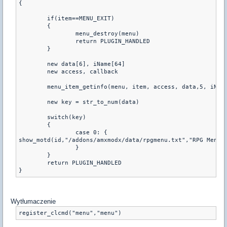
{
        if(item==MENU_EXIT)
        {
                menu_destroy(menu)
                return PLUGIN_HANDLED
        }
        new data[6], iName[64]
        new access, callback
        menu_item_getinfo(menu, item, access, data,5, iNam
        new key = str_to_num(data)
        switch(key)
        {
                case 0: { 
show_motd(id,"/addons/amxmodx/data/rpgmenu.txt","RPG Menu"
                }
        }
        return PLUGIN_HANDLED
Wytłumaczenie