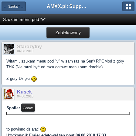
AMXX.pl: Support AMX Mod X i SourceMod
← Szukam pluginu
Szukam menu pod "v"
Zablokowany
Starozytny
04.08.2010
Witam , szukam menu pod "v" w sam raz na Surf+RPGMod z góry
THX (Nie musi być od razu gotowe menu sam dorobie)
Z góry Dzięki
Kusek
04.08.2010
Spoiler
to powinno działać
Użytkownik
Frajer
edytował ten post 04.08.2010 17:33