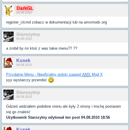
DarkGL
04.08.2010
register_clcmd zobacz w dokumentacji lub na amxmodx.org
Starozytny
04.08.2010
a zrobił by mi ktoś z was takie menu?? ??
Kusek
04.08.2010
Przydatne Menu - Nieoficjalny polski support
AMX
Mod X
yyy wystarczy przerobić
Starozytny
04.08.2010
Gdzieś widziałem podobne menu ale były 2 strony i trochę postaram
się go znaleść
Użytkownik
Starozytny
edytował ten post 04.08.2010 18:56
Kusek