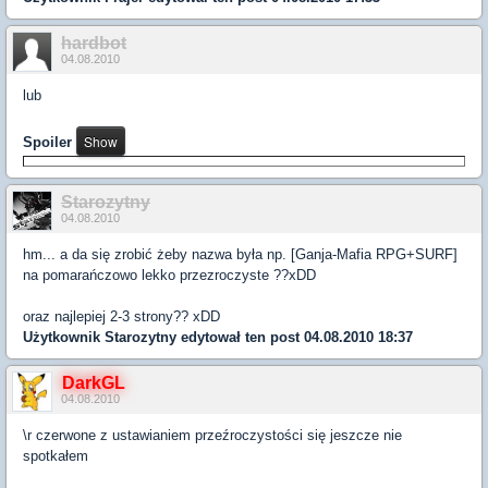
hardbot
04.08.2010
lub
Spoiler
Starozytny
04.08.2010
hm... a da się zrobić żeby nazwa była np. [Ganja-Mafia RPG+SURF]
na pomarańczowo lekko przezroczyste ??xDD
oraz najlepiej 2-3 strony?? xDD
Użytkownik
Starozytny
edytował ten post 04.08.2010 18:37
DarkGL
04.08.2010
\r czerwone z ustawianiem przeźroczystości się jeszcze nie
spotkałem