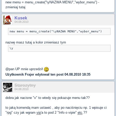
new menu = menu_create("\yNAZWA MENU","wybor_menu") -
zmieniaj tutaj
Kusek
04.08.2010
nazwę masz tutaj a kolor zmieniasz tym
@pan UP mnie uprzedził
Użytkownik
Frajer
edytował ten post 04.08.2010 18:35
Starozytny
04.08.2010
dobra jak nacisne "v" to wtedy się pokazuje menu tak??
to jaką komendą mam ustawić , aby po naciśnięciu np. 1 wpisuje ci
"rpg" czy jak wgram
vip
'a to pod 2 "Info o vipie"
etc
.??