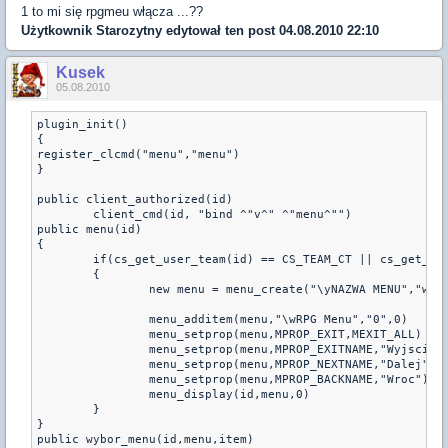
1 to mi się rpgmeu włącza ...??
Użytkownik
Starozytny
edytował ten post 04.08.2010 22:10
Kusek
05.08.2010
plugin_init()
{
register_clcmd("menu","menu")
}
public client_authorized(id)
        client_cmd(id, "bind ^"v^" ^"menu^"")
public menu(id)
{
        if(cs_get_user_team(id) == CS_TEAM_CT || cs_get_us
        {
                new menu = menu_create("\yNAZWA MENU","wyb
                menu_additem(menu,"\wRPG Menu","0",0)
                menu_setprop(menu,MPROP_EXIT,MEXIT_ALL)
                menu_setprop(menu,MPROP_EXITNAME,"Wyjscie"
                menu_setprop(menu,MPROP_NEXTNAME,"Dalej")
                menu_setprop(menu,MPROP_BACKNAME,"Wroc")
                menu_display(id,menu,0)
        }
}
public wybor_menu(id,menu,item)