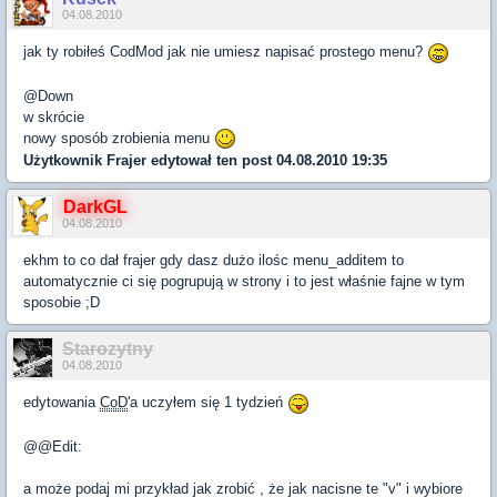
04.08.2010
jak ty robiłeś CodMod jak nie umiesz napisać prostego menu?
@Down
w skrócie
nowy sposób zrobienia menu
Użytkownik
Frajer
edytował ten post 04.08.2010 19:35
DarkGL
04.08.2010
ekhm to co dał frajer gdy dasz dużo ilośc menu_additem to
automatycznie ci się pogrupują w strony i to jest właśnie fajne w tym
sposobie ;D
Starozytny
04.08.2010
edytowania
CoD
'a uczyłem się 1 tydzień
@@Edit:
a może podaj mi przykład jak zrobić , że jak nacisne te "v" i wybiore