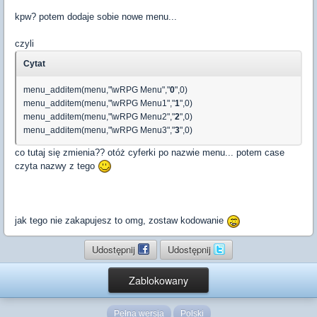
kpw? potem dodaje sobie nowe menu...
czyli
Cytat
menu_additem(menu,"\wRPG Menu","
0
",0)
menu_additem(menu,"\wRPG Menu1","
1
",0)
menu_additem(menu,"\wRPG Menu2","
2
",0)
menu_additem(menu,"\wRPG Menu3","
3
",0)
co tutaj się zmienia?? otóż cyferki po nazwie menu... potem case
czyta nazwy z tego
jak tego nie zakapujesz to omg, zostaw kodowanie
Udostępnij
Udostępnij
Zablokowany
Pełna wersja
Polski