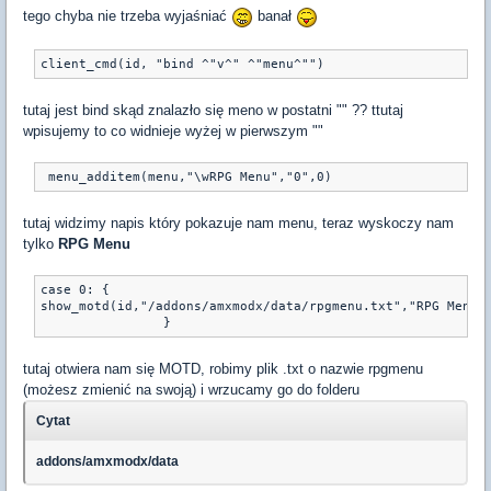
tego chyba nie trzeba wyjaśniać
banał
tutaj jest bind skąd znalazło się meno w postatni "" ?? ttutaj
wpisujemy to co widnieje wyżej w pierwszym ""
tutaj widzimy napis który pokazuje nam menu, teraz wyskoczy nam
tylko
RPG Menu
case 0: { 
show_motd(id,"/addons/amxmodx/data/rpgmenu.txt","RPG Menu"
tutaj otwiera nam się MOTD, robimy plik .txt o nazwie rpgmenu
(możesz zmienić na swoją) i wrzucamy go do folderu
Cytat
addons/amxmodx/data