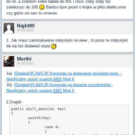
do 50 ,a zrobilem sobie tabele do 401 i chce ,zeby staty tez
zwiekszyc do 100
Bardzo bym prosil o linijke w pliku diablo.sma
czy gdzie sie tam to zmienia.
Night90
04.08.2010
1. Jak masz zainstalowane statystyki na www , to przez te statystyki
da się też dodawać expa
Morthi
04.08.2010
1a).
[Dodatek][5.8d/5.9l] Komenda na dodawanie doświadczenia. -
Nieoficjalny polski support
AMX
Mod X
1b).
[Dodatek][5.8d/5.9l] Komenda na dawanie przedmiotów -
Nieoficjalny polski support
AMX
Mod X
2.Znajdź:
public skill_menu(id, key) 
{ 
	switch(key) 
	{ 
		case 0: 
		{	