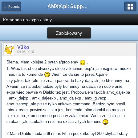
AMXX.pl: Support AMX Mod X i SourceMod
← Pytania
Komenda na expa / staty
Zablokowany
V3ko
04.08.2010
Siema. Mam kolejne 2 pytania/problemy
.
1. Wiec tak chce otworzyc sklep z kupnem exp'a ,ale najpierw musze
miec na to komende
Wiem ze da sie to przez Cpanel
czy jakos tak ,ale nie znam pasow do bazy danych ,bo ktos inny ma.
A wiem ze na pokemodzie byly komendy na dawanie i odbieranie
expa wiec pewnie w Diablo tez jest. Probowalem takich amx_dajexpa
, amx_dajxp , amx_dajeexp , amx_dajexp , amx_givexp ,
amx_setexp ,ale pisze tylko unkown command. Bardzo bym prosił
,aby ktos mi powiedzial jaka jest komenda ,albo dorobil do mojego
pliku .sma ,ktorego moge podac w zalaczniku. Wiem ze jest opcja
szukam ,ale szukalem i nic nie dziala z tych komend
.
2.Mam Diablo moda 5.9l i max lvl na poczatku byl 200 chyba i staty