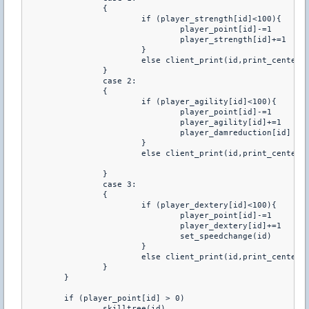
		{	
			if (player_strength[id]<100){
				player_point[id]-=1	
				player_strength[id]+=1
			}
			else client_print(id,print_center
		}
		case 2: 
		{	
			if (player_agility[id]<100){
				player_point[id]-=1
				player_agility[id]+=1
				player_damreduction[id]
			}
			else client_print(id,print_center
		}
		case 3: 
		{	
			if (player_dextery[id]<100){
				player_point[id]-=1
				player_dextery[id]+=1
				set_speedchange(id)
			}
			else client_print(id,print_center
		}
	}
	if (player_point[id] > 0) 
		skilltree(id)