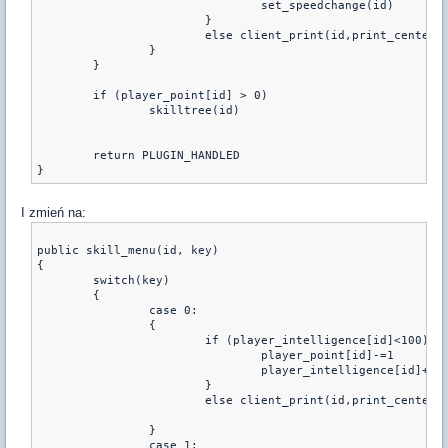
				set_speedchange(id)
			}
			else client_print(id,print_center
		}
	}
	if (player_point[id] > 0) 
		skilltree(id)
	return PLUGIN_HANDLED
I zmień na:
public skill_menu(id, key) 
{ 
	switch(key) 
	{ 
		case 0: 
		{	
			if (player_intelligence[id]<100){
				player_point[id]-=1
				player_intelligence[id]+=1
			}
			else client_print(id,print_center
		}
		case 1: 