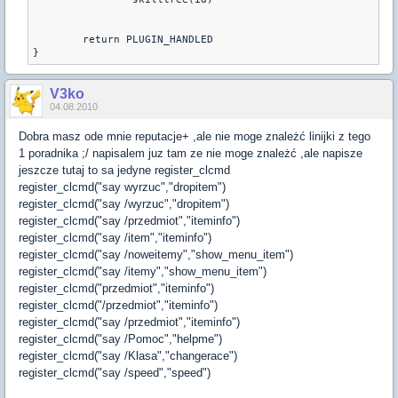
	return PLUGIN_HANDLED
V3ko
04.08.2010
Dobra masz ode mnie reputacje+ ,ale nie moge znależć linijki z tego
1 poradnika ;/ napisalem juz tam ze nie moge znależć ,ale napisze
jeszcze tutaj to sa jedyne register_clcmd
register_clcmd("say wyrzuc","dropitem")
register_clcmd("say /wyrzuc","dropitem")
register_clcmd("say /przedmiot","iteminfo")
register_clcmd("say /item","iteminfo")
register_clcmd("say /noweitemy","show_menu_item")
register_clcmd("say /itemy","show_menu_item")
register_clcmd("przedmiot","iteminfo")
register_clcmd("/przedmiot","iteminfo")
register_clcmd("say /przedmiot","iteminfo")
register_clcmd("say /Pomoc","helpme")
register_clcmd("say /Klasa","changerace")
register_clcmd("say /speed","speed")