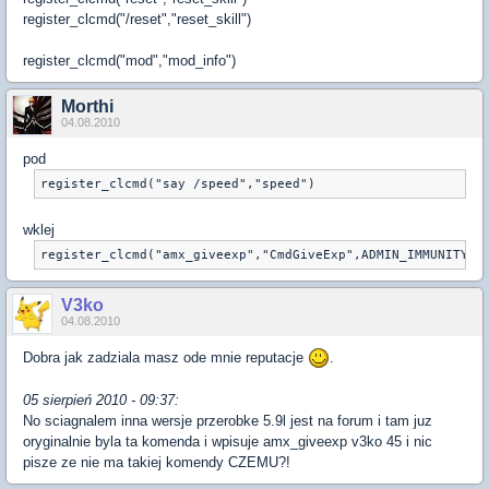
register_clcmd("/reset","reset_skill")
register_clcmd("mod","mod_info")
Morthi
04.08.2010
pod
wklej
V3ko
04.08.2010
Dobra jak zadziala masz ode mnie reputacje
.
05 sierpień 2010 - 09:37:
No sciagnalem inna wersje przerobke 5.9l jest na forum i tam juz
oryginalnie byla ta komenda i wpisuje amx_giveexp v3ko 45 i nic
pisze ze nie ma takiej komendy CZEMU?!