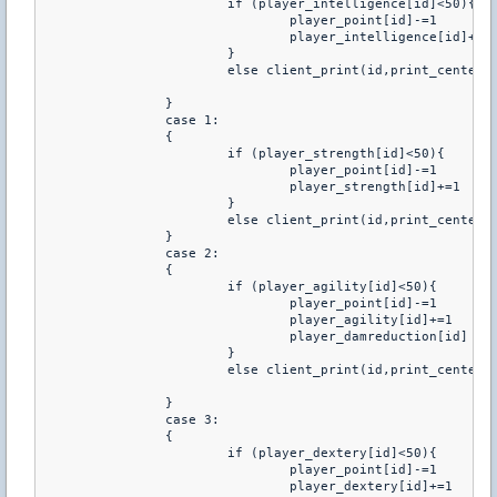
			if (player_intelligence[id]<50){
				player_point[id]-=1
				player_intelligence[id]+=1
			}
			else client_print(id,print_center
		}
		case 1: 
		{	
			if (player_strength[id]<50){
				player_point[id]-=1	
				player_strength[id]+=1
			}
			else client_print(id,print_center
		}
		case 2: 
		{	
			if (player_agility[id]<50){
				player_point[id]-=1
				player_agility[id]+=1
				player_damreduction[id]
			}
			else client_print(id,print_center
		}
		case 3: 
		{	
			if (player_dextery[id]<50){
				player_point[id]-=1
				player_dextery[id]+=1