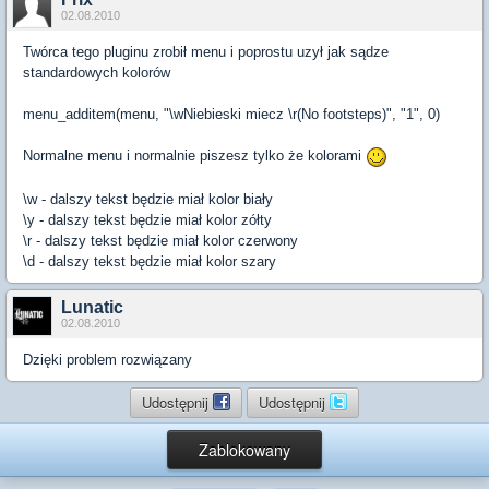
02.08.2010
Twórca tego pluginu zrobił menu i poprostu uzył jak sądze
standardowych kolorów
menu_additem(menu, "\wNiebieski miecz \r(No footsteps)", "1", 0)
Normalne menu i normalnie piszesz tylko że kolorami
\w - dalszy tekst będzie miał kolor biały
\y - dalszy tekst będzie miał kolor zółty
\r - dalszy tekst będzie miał kolor czerwony
\d - dalszy tekst będzie miał kolor szary
Lunatic
02.08.2010
Dzięki problem rozwiązany
Udostępnij
Udostępnij
Zablokowany