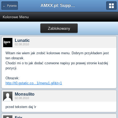
AMXX.pl: Support AMX Mod X i SourceMod
← Pytania
Kolorowe Menu
Zablokowany
Lunatic
02.08.2010
Witam nie wiem jak zrobić kolorowe menu. Dobrym przykładem jest
ten obrazek.
Chodzi mi o to jak dodać czerwone napisy po prawej stronie każdej
pozycji.
Obrazek:
http://t0.gstatic.co...1/menu1.gif&t=1
Monsulito
02.08.2010
przed tekstem daj \r
Frix