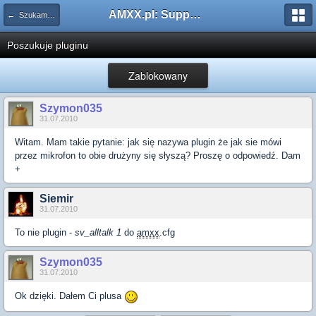
AMXX.pl: Support AMX Mod X i SourceMod
← Szukam pluginu
Poszukuje pluginu
Zablokowany
Szymon035
31.07.2010
Witam. Mam takie pytanie: jak się nazywa plugin że jak sie mówi
przez mikrofon to obie drużyny się słyszą? Proszę o odpowiedź. Dam
+
Siemir
31.07.2010
To nie plugin -
sv_alltalk 1
do
amxx
.cfg
Szymon035
31.07.2010
Ok dzięki. Dałem Ci plusa