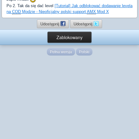
Po 2. Tak da się dać level
[Tutorial] Jak odblokować dodawanie levela
na
COD
Modzie - Nieoficjalny polski support
AMX
Mod X
Udostępnij
Udostępnij
Zablokowany
Pełna wersja
Polski