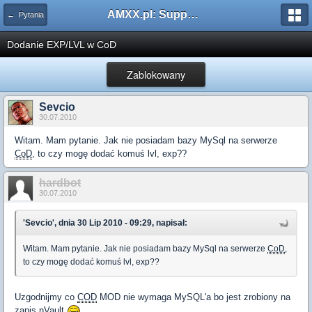
AMXX.pl: Support AMX Mod X i SourceMod
← Pytania
Dodanie EXP/LVL w CoD
Zablokowany
Sevcio
30.07.2010
Witam. Mam pytanie. Jak nie posiadam bazy MySql na serwerze
CoD
, to czy mogę dodać komuś lvl, exp??
hardbot
30.07.2010
'Sevcio', dnia 30 Lip 2010 - 09:29, napisał:
Witam. Mam pytanie. Jak nie posiadam bazy MySql na serwerze
CoD
,
to czy mogę dodać komuś lvl, exp??
Uzgodnijmy co
COD
MOD nie wymaga MySQL'a bo jest zrobiony na
zapis nVault