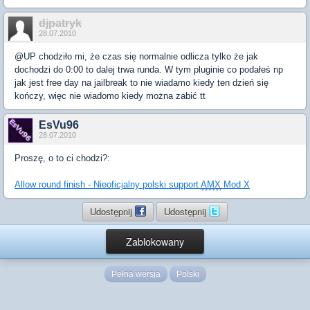
djpatryk
28.07.2010
@UP chodziło mi, że czas się normalnie odlicza tylko że jak
dochodzi do 0:00 to dalej trwa runda. W tym pluginie co podałeś np
jak jest free day na jailbreak to nie wiadamo kiedy ten dzień się
kończy, więc nie wiadomo kiedy można zabić tt
EsVu96
28.07.2010
Proszę, o to ci chodzi?:
Allow round finish - Nieoficjalny polski support
AMX
Mod X
Udostępnij
Udostępnij
Zablokowany
Pełna wersja
Polski