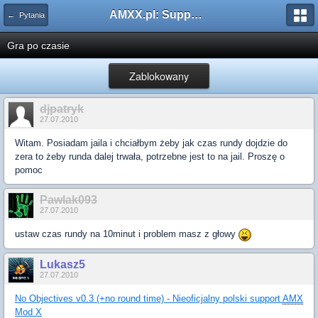
AMXX.pl: Support AMX Mod X i SourceMod
← Pytania
Gra po czasie
Zablokowany
djpatryk
27.07.2010
Witam. Posiadam jaila i chciałbym żeby jak czas rundy dojdzie do
zera to żeby runda dalej trwała, potrzebne jest to na jail. Proszę o
pomoc
Pawlak093
27.07.2010
ustaw czas rundy na 10minut i problem masz z głowy
Lukasz5
27.07.2010
No Objectives v0.3 (+no round time) - Nieoficjalny polski support
AMX
Mod X