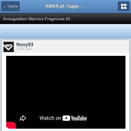
AMXX.pl: Support AMX Mod X i SourceMod
← Ogólne
Armageddon Warriors Fragmovie #1
Novy93
27.07.2010