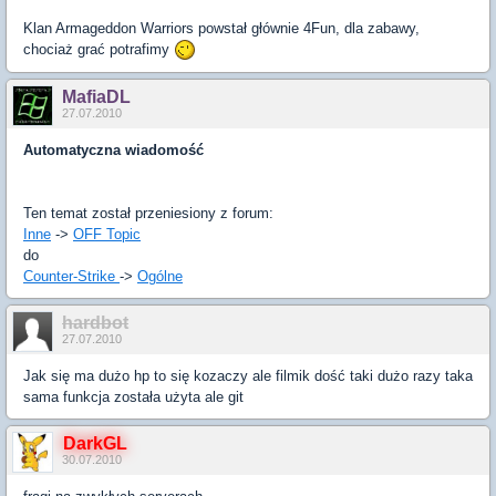
Klan Armageddon Warriors powstał głównie 4Fun, dla zabawy,
chociaż grać potrafimy
MafiaDL
27.07.2010
Automatyczna wiadomość
Ten temat został przeniesiony z forum:
Inne
->
OFF Topic
do
Counter-Strike
->
Ogólne
hardbot
27.07.2010
Jak się ma dużo hp to się kozaczy ale filmik dość taki dużo razy taka
sama funkcja została użyta ale git
DarkGL
30.07.2010