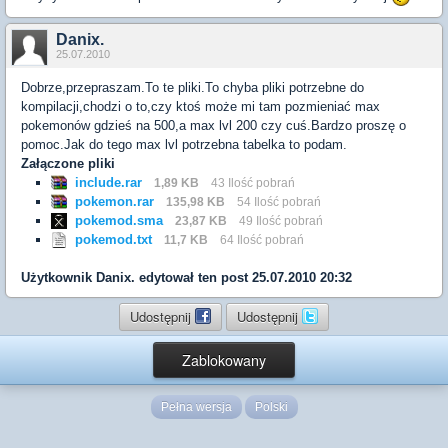
Danix.
25.07.2010
Dobrze,przepraszam.To te pliki.To chyba pliki potrzebne do
kompilacji,chodzi o to,czy ktoś może mi tam pozmieniać max
pokemonów gdzieś na 500,a max lvl 200 czy cuś.Bardzo proszę o
pomoc.Jak do tego max lvl potrzebna tabelka to podam.
Załączone pliki
include.rar
1,89 KB
43 Ilość pobrań
pokemon.rar
135,98 KB
54 Ilość pobrań
pokemod.sma
23,87 KB
49 Ilość pobrań
pokemod.txt
11,7 KB
64 Ilość pobrań
Użytkownik
Danix.
edytował ten post 25.07.2010 20:32
Udostępnij
Udostępnij
Zablokowany
Pełna wersja
Polski