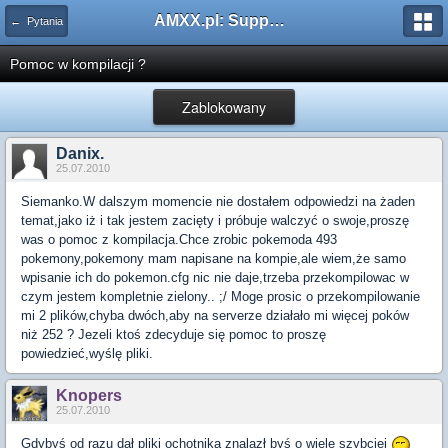
AMXX.pl: Support AMX Mod X i SourceMod
← Pytania
Pomoc w kompilacji ?
Zablokowany
Danix.
25.07.2010
Siemanko.W dalszym momencie nie dostałem odpowiedzi na żaden
temat,jako iż i tak jestem zacięty i próbuje walczyć o swoje,proszę
was o pomoc z kompilacja.Chce zrobic pokemoda 493
pokemony,pokemony mam napisane na kompie,ale wiem,że samo
wpisanie ich do pokemon.cfg nic nie daje,trzeba przekompilowac w
czym jestem kompletnie zielony.. ;/ Moge prosic o przekompilowanie
mi 2 plików,chyba dwóch,aby na serverze działało mi więcej poków
niż 252 ? Jezeli ktoś zdecyduje się pomoc to proszę
powiedzieć,wyślę pliki.
Knopers
25.07.2010
Gdybyś od razu dał pliki ochotnika znalazł byś o wiele szybciej