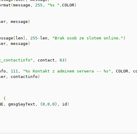
ormat
(
message
,
255
,
"%s "
,
COLOR
)
ser
,
 message
)
essage
[
len
],
255
-
len
,
"Brak osob ze slotem online."
)
ser
,
 message
)
x_contactinfo"
,
 contact
,
63
)
nfo
,
111
,
"%s Kontakt z adminem serwera -- %s"
,
 COLOR
,
 c
ser
,
 contactinfo
)
)
{
NE
,
 gmsgSayText
,
{
0
,
0
,
0
},
 id
)