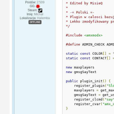
Postów:
2 509
* Edited by MisieQ

GG:
* 

Steam:
* -= Polski =-

Imię:
Michał
* Plugin w calosci bazu
Lokalizacja:
Halemba
* Lekko zmodyfikowany pr
OFFLINE
*/
#include
<amxmodx>
#define
 ADMIN_CHECK ADMI
static
const
 COLOR
[]
=
static
const
 CONTACT
[]
new
new
 gmsgSayText

public
 plugin_init
()
{
    register_plugin
(
"Sl
    maxplayers 
=
 get_ma
    gmsgSayText 
=
 get_u
    register_clcmd
(
"say
    register_cvar
(
"amx_
}