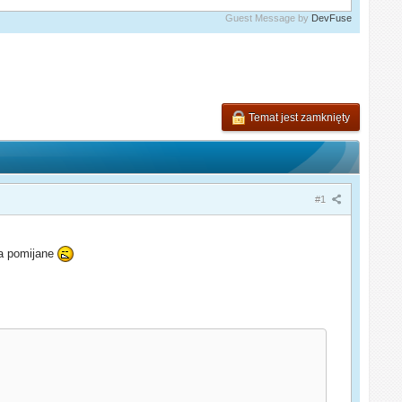
Guest Message by
DevFuse
Temat jest zamknięty
#1
sa pomijane