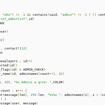
,
"who"
)
!=
-
1
&&
 containi
(
said
,
"admin"
)
!=
-
1
)
||
 con
rint_adminlist"
,
id
)
user
)
32
]
],
 contact
[
112
]
n

maxplayers 
;
 id
++)
ected
(
id
))
_flags
(
id
)
&
 ADMIN_CHECK
)
r_name
(
id
,
 adminnames
[
count
++],
31
)
e
,
255
,
"%s Admini w grze: "
,
COLOR
)
 count 
;
 x
++)
{
at
(
message
[
len
],
255
-
len
,
"%s%s "
,
 adminnames
[
x
],
 x 
<
(
c
)
{
essage
(
user
,
 message
)