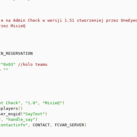
je na Admin Check w wersji 1.51 stworzeniej przez OneEyed
zez MisieQ

N_RESERVATION

"^0x03"
//kolo teamu
=
""
ot Check"
,
"1.0"
,
"MisieQ"
)
xplayers
()
ser_msgid
(
"SayText"
)
"
,
"handle_say"
)
contactinfo"
,
 CONTACT
,
 FCVAR_SERVER
)