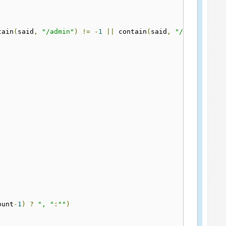
tain
(
said
,
"/admin"
)
!=
-
1
||
 contain
(
said
,
"/adm"
)
!=
-
ount
-
1
)
?
", "
:
""
)