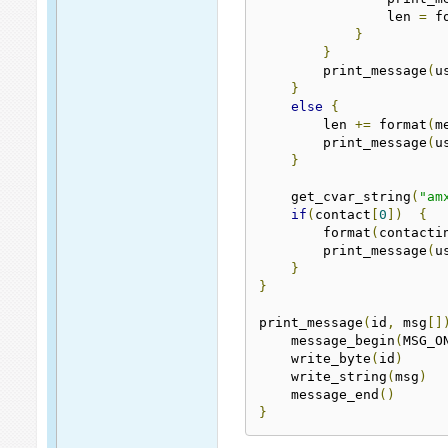
                len 
=
 f
}
}
        print_message
(
u
}
else
{
        len 
+=
 format
(
m
        print_message
(
u
}
    get_cvar_string
(
"am
if
(
contact
[
0
])
{
        format
(
contacti
        print_message
(
u
}
}
print_message
(
id
,
 msg
[]
    message_begin
(
MSG_O
    write_byte
(
id
)
    write_string
(
msg
)
    message_end
()
}