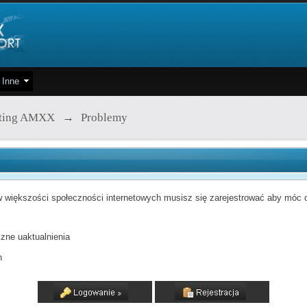
Inne
pting AMXX
→
Problemy
 większości społeczności internetowych musisz się zarejestrować aby móc od
zne uaktualnienia
h