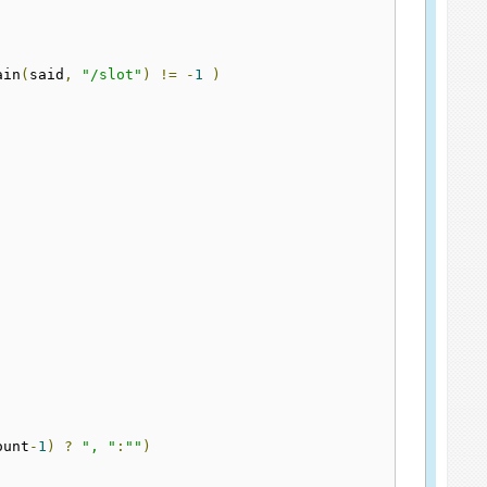
ain
(
said
,
"/slot"
)
!=
-
1
)
ount
-
1
)
?
", "
:
""
)