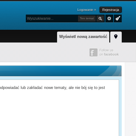
Logowanie »
Rejestracja
Ten temat
Wyświetl nową zawartość
powiadać lub zakładać nowe tematy, ale nie bój się to jest