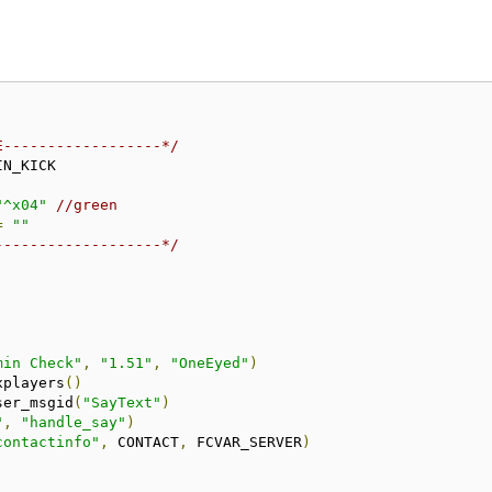
E------------------*/
N_KICK

"^x04"
//green
=
""
-------------------*/
min Check"
,
"1.51"
,
"OneEyed"
)
xplayers
()
ser_msgid
(
"SayText"
)
"
,
"handle_say"
)
contactinfo"
,
 CONTACT
,
 FCVAR_SERVER
)