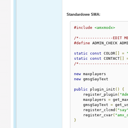
Standardowe SMA:
#include
<amxmodx>
/*---------------EDIT M
#define
 ADMIN_CHECK ADMI
static
const
 COLOR
[]
=
static
const
 CONTACT
[]
/*---------------------
new
new
 gmsgSayText

public
 plugin_init
()
{
    register_plugin
(
"Ad
    maxplayers 
=
 get_ma
    gmsgSayText 
=
 get_u
    register_clcmd
(
"say
    register_cvar
(
"amx_
}