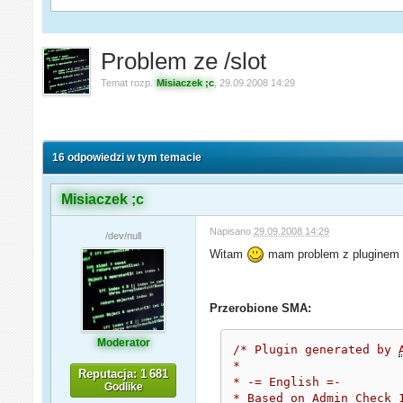
Problem ze /slot
Temat rozp.
Misiaczek ;c
,
29.09.2008 14:29
16 odpowiedzi w tym temacie
Misiaczek ;c
Napisano
29.09.2008 14:29
/dev/null
Witam
mam problem z plugine
Przerobione SMA:
Moderator
/* Plugin generated by 
*

Reputacja: 1 681
* -= English =-

Godlike
* Based on Admin Check 1