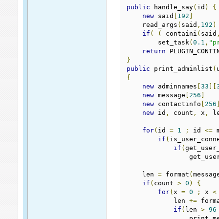
public
 handle_say
(
id
)
{
new
 said
[
192
]
    read_args
(
said
,
192
)
if
(
(
 containi
(
said
        set_task
(
0.1
,
"p
return
}
public
 print_adminlist
(
{
new
 adminnames
[
33
][
new
 message
[
256
]
new
 contactinfo
[
256
new
 id
,
 count
,
 x
,
 le
for
(
id 
=
1
;
 id 
<=
 
if
(
is_user_conn
if
(
get_user
                get_use
    len 
=
 format
(
messag
if
(
count 
>
0
)
{
for
(
x 
=
0
;
 x 
<
            len 
+=
 form
if
(
len 
>
96
                print_m