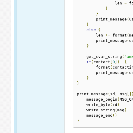
                len 
=
 f
}
}
        print_message
(
u
}
else
{
        len 
+=
 format
(
m
        print_message
(
u
}
    get_cvar_string
(
"am
if
(
contact
[
0
])
{
        format
(
contacti
        print_message
(
u
}
}
print_message
(
id
,
 msg
[]
    message_begin
(
MSG_O
    write_byte
(
id
)
    write_string
(
msg
)
    message_end
()
}