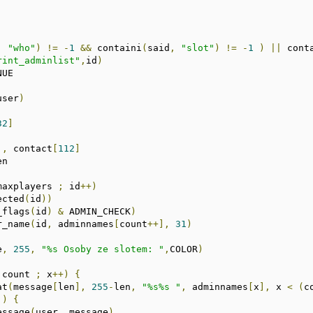
,
"who"
)
!=
-
1
&&
 containi
(
said
,
"slot"
)
!=
-
1
)
||
 cont
rint_adminlist"
,
id
)
user
)
32
]
],
 contact
[
112
]
n

maxplayers 
;
 id
++)
ected
(
id
))
_flags
(
id
)
&
 ADMIN_CHECK
)
r_name
(
id
,
 adminnames
[
count
++],
31
)
e
,
255
,
"%s Osoby ze slotem: "
,
COLOR
)
 count 
;
 x
++)
{
at
(
message
[
len
],
255
-
len
,
"%s%s "
,
 adminnames
[
x
],
 x 
<
(
c
)
{
essage
(
user
,
 message
)