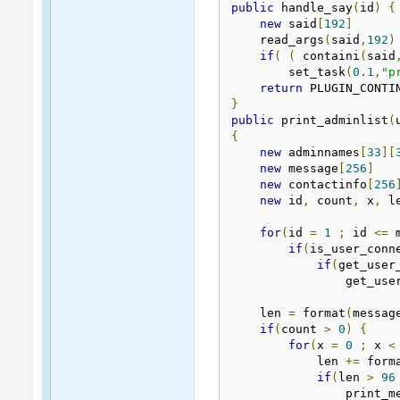
public
 handle_say
(
id
)
{
new
 said
[
192
]
    read_args
(
said
,
192
)
if
(
(
 containi
(
said
        set_task
(
0.1
,
"p
return
}
public
 print_adminlist
(
{
new
 adminnames
[
33
][
new
 message
[
256
]
new
 contactinfo
[
256
new
 id
,
 count
,
 x
,
 le
for
(
id 
=
1
;
 id 
<=
 
if
(
is_user_conn
if
(
get_user
                get_use
    len 
=
 format
(
messag
if
(
count 
>
0
)
{
for
(
x 
=
0
;
 x 
<
            len 
+=
 form
if
(
len 
>
96
                print_m