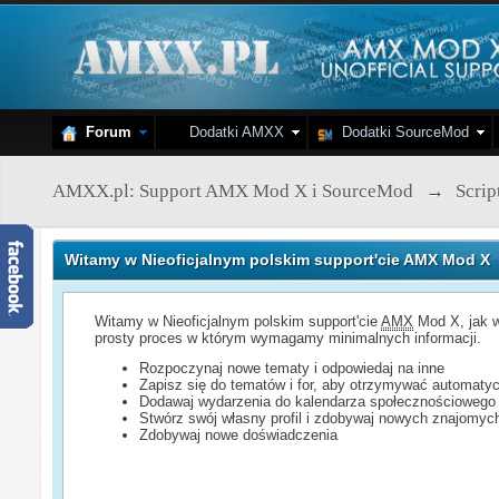
Forum
Dodatki AMXX
Dodatki SourceMod
AMXX.pl: Support AMX Mod X i SourceMod
→
Scri
Witamy w Nieoficjalnym polskim support'cie AMX Mod X
Witamy w Nieoficjalnym polskim support'cie
AMX
Mod X, jak w
prosty proces w którym wymagamy minimalnych informacji.
Rozpoczynaj nowe tematy i odpowiedaj na inne
Zapisz się do tematów i for, aby otrzymywać automatyc
Dodawaj wydarzenia do kalendarza społecznościowego
Stwórz swój własny profil i zdobywaj nowych znajomyc
Zdobywaj nowe doświadczenia