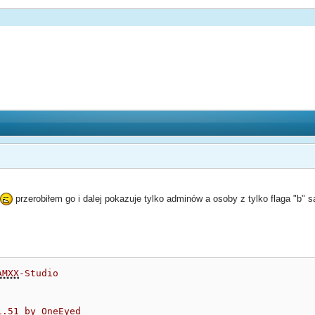
m
przerobiłem go i dalej pokazuje tylko adminów a osoby z tylko flaga "b" 
AMXX
-Studio

.51 by OneEyed
