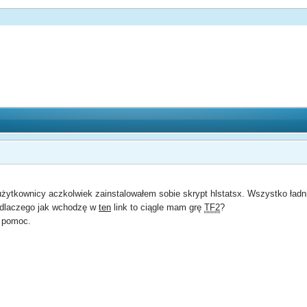
ytkownicy aczkolwiek zainstalowałem sobie skrypt hlstatsx. Wszystko ładnie
z dlaczego jak wchodzę w
ten
link to ciągle mam grę
TF2
?
o pomoc.