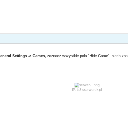
eneral Settings ->
Games,
zaznacz wszystkie pola "Hide Game", niech zosta
IP: ts3.cserwerek.pl