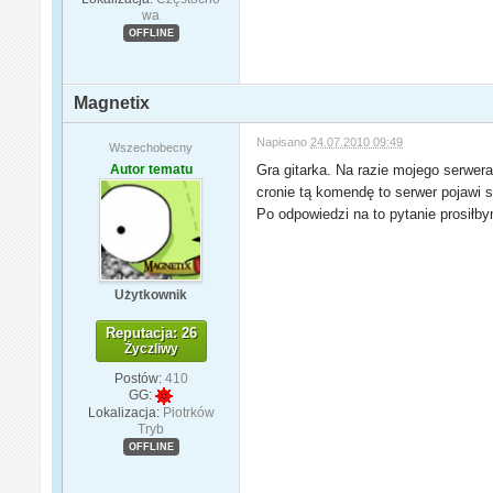
wa
OFFLINE
Magnetix
Napisano
24.07.2010 09:49
Wszechobecny
Autor tematu
Gra gitarka. Na razie mojego serwera
cronie tą komendę to serwer pojawi si
Po odpowiedzi na to pytanie prosiłb
Użytkownik
Reputacja: 26
Życzliwy
Postów:
410
GG:
Lokalizacja:
Piotrków
Tryb
OFFLINE