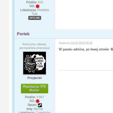
Postów:
410
GG:
Lokalizacja:
Piotrków
Tryb
OFFLINE
Portek
Napisano
24.07.2010 09:45
Kończymy zabawę,
permanentna emerytura!
W panelu admina, po lewej stronie:
G
Przyjaciel
Reputacja: 976
Master
Postów:
3 007
GG:
Steam:
Imię:
Michał
Lokalizacja:
Częstocho