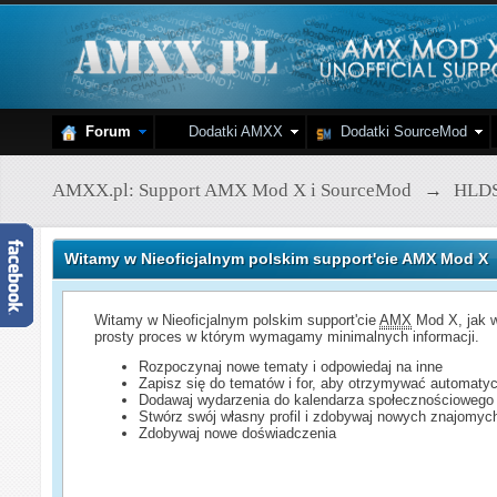
Forum
Dodatki AMXX
Dodatki SourceMod
AMXX.pl: Support AMX Mod X i SourceMod
→
HLD
Witamy w Nieoficjalnym polskim support'cie AMX Mod X
Witamy w Nieoficjalnym polskim support'cie
AMX
Mod X, jak w
prosty proces w którym wymagamy minimalnych informacji.
Rozpoczynaj nowe tematy i odpowiedaj na inne
Zapisz się do tematów i for, aby otrzymywać automatyc
Dodawaj wydarzenia do kalendarza społecznościowego
Stwórz swój własny profil i zdobywaj nowych znajomyc
Zdobywaj nowe doświadczenia