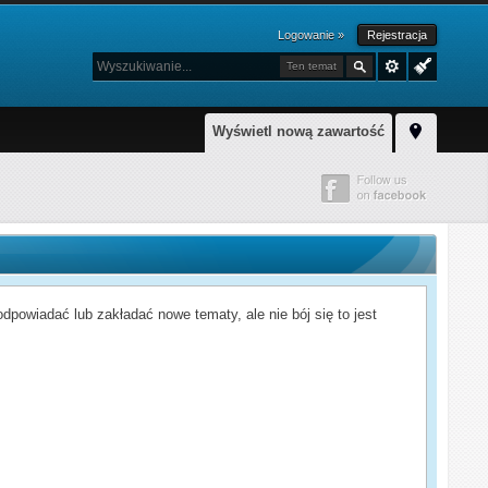
Logowanie »
Rejestracja
Ten temat
Wyświetl nową zawartość
powiadać lub zakładać nowe tematy, ale nie bój się to jest