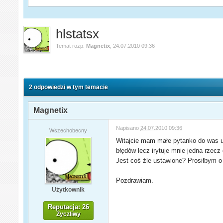
hlstatsx
Temat rozp.
Magnetix
,
24.07.2010 09:36
2 odpowiedzi w tym temacie
Magnetix
Napisano
24.07.2010 09:36
Wszechobecny
Witajcie mam małe pytanko do was uż
błędów lecz irytuje mnie jedna rzec
Jest coś źle ustawione? Prosiłbym 
Pozdrawiam.
Użytkownik
Reputacja: 26
Życzliwy