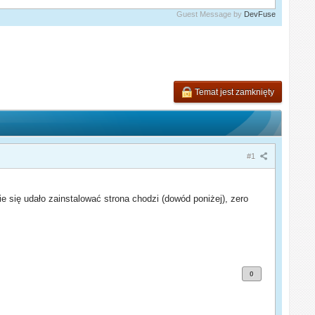
Guest Message by
DevFuse
Temat jest zamknięty
#1
 się udało zainstalować strona chodzi (dowód poniżej), zero
0