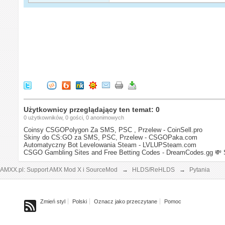
Użytkownicy przeglądający ten temat: 0
0 użytkowników, 0 gości, 0 anonimowych
Coinsy CSGOPolygon Za SMS, PSC , Przelew - CoinSell.pro
Skiny do CS:GO za SMS, PSC, Przelew - CSGOPaka.com
Automatyczny Bot Levelowania Steam - LVLUPSteam.com
CSGO Gambling Sites and Free Betting Codes - DreamCodes.gg
💸 
AMXX.pl: Support AMX Mod X i SourceMod
→
HLDS/ReHLDS
→
Pytania
Zmień styl
Polski
Oznacz jako przeczytane
Pomoc