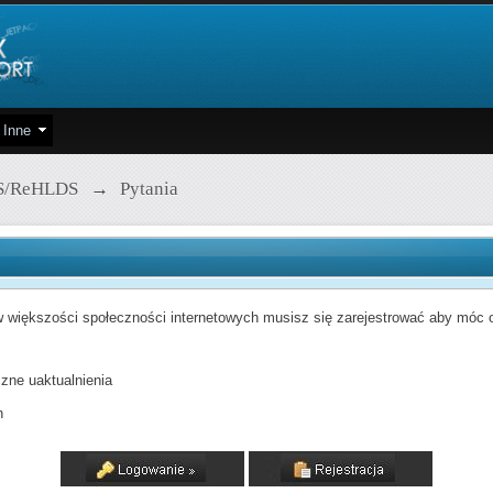
Inne
S/ReHLDS
→
Pytania
 większości społeczności internetowych musisz się zarejestrować aby móc od
zne uaktualnienia
h