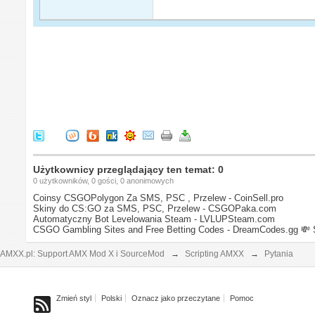
Użytkownicy przeglądający ten temat: 0
0 użytkowników, 0 gości, 0 anonimowych
Coinsy CSGOPolygon Za SMS, PSC , Przelew - CoinSell.pro
Skiny do CS:GO za SMS, PSC, Przelew - CSGOPaka.com
Automatyczny Bot Levelowania Steam - LVLUPSteam.com
CSGO Gambling Sites and Free Betting Codes - DreamCodes.gg
💸 
AMXX.pl: Support AMX Mod X i SourceMod
→
Scripting AMXX
→
Pytania
Zmień styl
Polski
Oznacz jako przeczytane
Pomoc