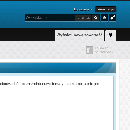
Logowanie »
Rejestracja
Ten temat
Wyświetl nową zawartość
powiadać lub zakładać nowe tematy, ale nie bój się to jest