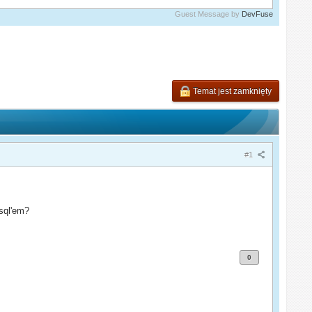
Guest Message by
DevFuse
Temat jest zamknięty
#1
 sql'em?
0