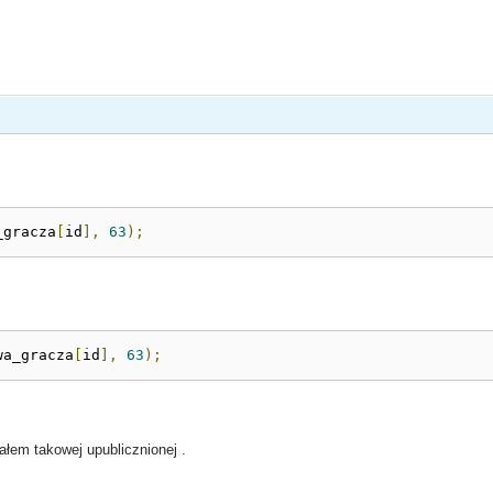
_gracza
[
id
],
63
);
wa_gracza
[
id
],
63
);
ałem takowej upublicznionej .