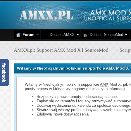
Forum
Dodatki AMXX
Dodatki SourceMod
AMXX.pl: Support AMX Mod X i SourceMod
→
Scri
Witamy w Nieoficjalnym polskim support'cie AMX Mod X
Witamy w Nieoficjalnym polskim support'cie
AMX
Mod X, jak w
prosty proces w którym wymagamy minimalnych informacji.
Rozpoczynaj nowe tematy i odpowiedaj na inne
Zapisz się do tematów i for, aby otrzymywać automatyc
Dodawaj wydarzenia do kalendarza społecznościowego
Stwórz swój własny profil i zdobywaj nowych znajomyc
Zdobywaj nowe doświadczenia