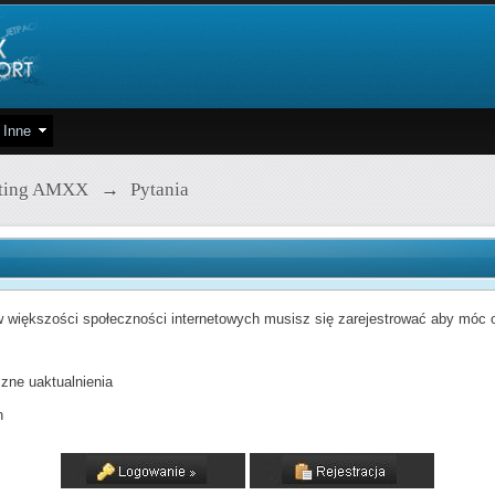
Inne
pting AMXX
→
Pytania
 większości społeczności internetowych musisz się zarejestrować aby móc od
zne uaktualnienia
h