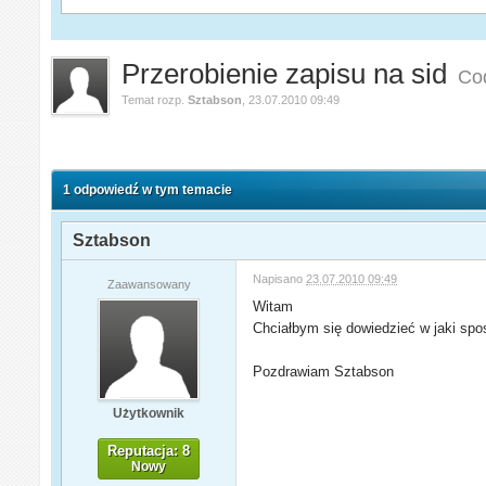
Przerobienie zapisu na sid
Co
Temat rozp.
Sztabson
,
23.07.2010 09:49
1 odpowiedź w tym temacie
Sztabson
Napisano
23.07.2010 09:49
Zaawansowany
Witam
Chciałbym się dowiedzieć w jaki spos
Pozdrawiam Sztabson
Użytkownik
Reputacja: 8
Nowy