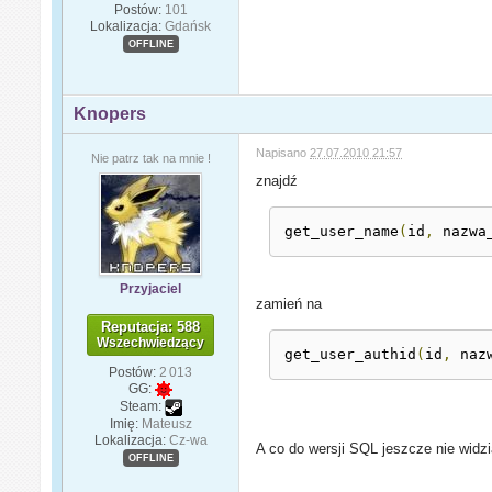
Postów:
101
Lokalizacja:
Gdańsk
OFFLINE
Knopers
Napisano
27.07.2010 21:57
Nie patrz tak na mnie !
znajdź
get_user_name
(
id
,
 nazwa
Przyjaciel
zamień na
Reputacja: 588
Wszechwiedzący
get_user_authid
(
id
,
 naz
Postów:
2 013
GG:
Steam:
Imię:
Mateusz
Lokalizacja:
Cz-wa
A co do wersji SQL jeszcze nie widzi
OFFLINE