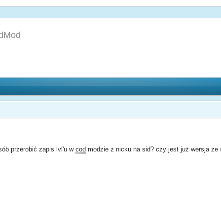
dMod
ób przerobić zapis lvl'u w
cod
modzie z nicku na sid? czy jest już wersja ze