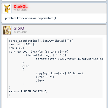
DarkGL
21.07.2010
problem który opisałeś poprawiłem ;F
G[o]Q
21.07.2010
parse_item(string[],len,wynikowa[][]){

new bufor[1024];

new ile=0

for(new i=0 ;i<strlen(string);i++){

        if(!equal(string[i]," ")){

                format(bufor,1023,"%s%c",bufor,string[i]);

        }

        else

        {

                copy(wynikowa[ile],63,bufor);

                bufor = "";

                ile++

        }

}

return PLUGIN_CONTINUE;

}