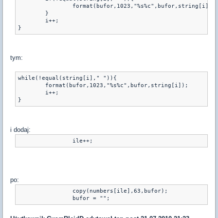
                format(bufor,1023,"%s%c",bufor,string[i]);
        }
        i++;
tym:
while(!equal(string[i]," ")){
        format(bufor,1023,"%s%c",bufor,string[i]);
        i++;
i dodaj:
po:
                copy(numbers[ile],63,bufor);