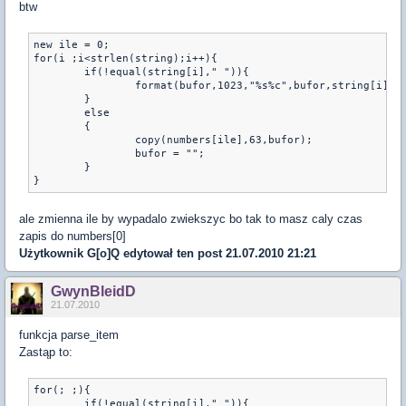
btw
new ile = 0;

for(i ;i<strlen(string);i++){

        if(!equal(string[i]," ")){

                format(bufor,1023,"%s%c",bufor,string[i]);

        }

        else

        {

                copy(numbers[ile],63,bufor);

                bufor = "";

        }

}
ale zmienna ile by wypadalo zwiekszyc bo tak to masz caly czas
zapis do numbers[0]
Użytkownik
G[o]Q
edytował ten post 21.07.2010 21:21
GwynBleidD
21.07.2010
funkcja parse_item
Zastąp to:
for(; ;){
        if(!equal(string[i]," ")){