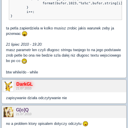
                format(bufor,1023,"%s%c",bufor,string[i]);

        }

        i++;

}
ta petla zapierdziela w kolko musisz zrobic jakis warunek zeby ja
przerwac
21 lipiec 2010 - 19:20:
masz parametr len czyli dlugosc stringu twojego to na jego podstawie
zrob petle bo ona nie bedzie szla dalej niz dlugosc textu wejsciowego
bo po co
btw while/do - while
DarkGL
21.07.2010
zapisywanie działa odczytywanie nie
G[o]Q
21.07.2010
no a problem ktory opisalem dotyczy odczytu