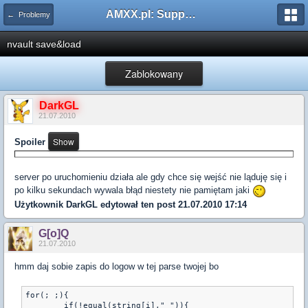
AMXX.pl: Support AMX Mod X i SourceMod
← Problemy
nvault save&load
Zablokowany
DarkGL
21.07.2010
Spoiler
server po uruchomieniu działa ale gdy chce się wejść nie ląduję się i
po kilku sekundach wywala błąd niestety nie pamiętam jaki
Użytkownik
DarkGL
edytował ten post 21.07.2010 17:14
G[o]Q
21.07.2010
hmm daj sobie zapis do logow w tej parse twojej bo
for(; ;){

        if(!equal(string[i]," ")){
