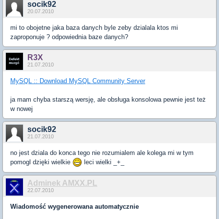
socik92
20.07.2010
mi to obojetne jaka baza danych byle zeby dzialala ktos mi
zaproponuje ? odpowiednia baze danych?
R3X
21.07.2010
MySQL :: Download MySQL Community Server
ja mam chyba starszą wersję, ale obsługa konsolowa pewnie jest też
w nowej
socik92
21.07.2010
no jest dziala do konca tego nie rozumialem ale kolega mi w tym
pomogl dzięki wielkie
leci wielki _+_
Adminek AMXX.PL
22.07.2010
Wiadomość wygenerowana automatycznie