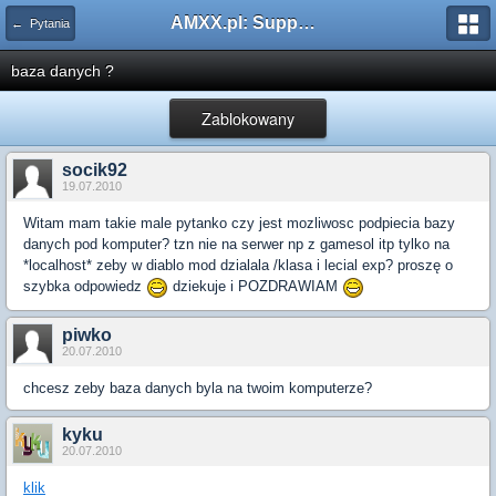
AMXX.pl: Support AMX Mod X i SourceMod
← Pytania
baza danych ?
Zablokowany
socik92
19.07.2010
Witam mam takie male pytanko czy jest mozliwosc podpiecia bazy
danych pod komputer? tzn nie na serwer np z gamesol itp tylko na
*localhost* zeby w diablo mod dzialala /klasa i lecial exp? proszę o
szybka odpowiedz
dziekuje i POZDRAWIAM
piwko
20.07.2010
chcesz zeby baza danych byla na twoim komputerze?
kyku
20.07.2010
klik