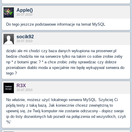
Apple()
20.07.2010
Do tego jeszcze podstawowe informacje na temat MySQL
socik92
20.07.2010
dzięki ale mi chodzi czy baza danych wykupiona na proserwer.pl
bedzie chodzila nie na serwerze tylko na takim co sobie zrobie zeby
np * z botami grac ? * a chce zrobic zeby sprawdzac czy dobrze
przeriabiam diablo moda a specjalnie nie będę wykupywal serwera do
tego ?
R3X
20.07.2010
No właśnie, możesz użyć lokalnego serwera MySQL. Szybciej Ci
pójdą testy z taką bazą. Jak koniecznie chcesz zewnętrzną to
upewnij się, że Twój komputer nie zostanie odrzucony - dopisz swoje
ip do listy dozwolonych lub pozwól na połączenia od wszystkich, czyli
'%'