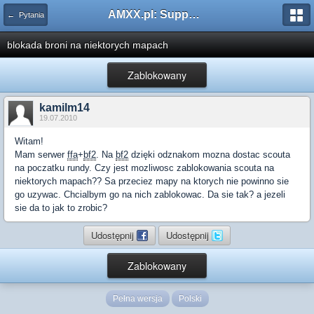
AMXX.pl: Support AMX Mod X i SourceMod
← Pytania
blokada broni na niektorych mapach
Zablokowany
kamilm14
19.07.2010
Witam!
Mam serwer
ffa
+
bf2
. Na
bf2
dzięki odznakom mozna dostac scouta
na poczatku rundy. Czy jest mozliwosc zablokowania scouta na
niektorych mapach?? Sa przeciez mapy na ktorych nie powinno sie
go uzywac. Chcialbym go na nich zablokowac. Da sie tak? a jezeli
sie da to jak to zrobic?
Udostępnij
Udostępnij
Zablokowany
Pełna wersja
Polski