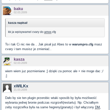
baku
02.03.2009
kasza napisał
kk ja wpisywamel cvary do
amxx
.cfg
To i tak Ci nic nie da .. Jak pisał już Abes to w
warumpro.cfg
masz
cvary i tam musisz je zmieniać..
kasza
02.03.2009
wiem wiem juz pozmieniane ;] dzięki za pomoc ale + nie moge dac ;/
;]
xWILKx
21.03.2009
Dało by sie ten plugin przerobic wtaki sposób by była możliwość
wybrania jednej bronie podczas rozgrzefi(restartu). Np. Chciałbym
zeby rozgrzefka była na same hegreny(granaty) i był włączony
DM
,