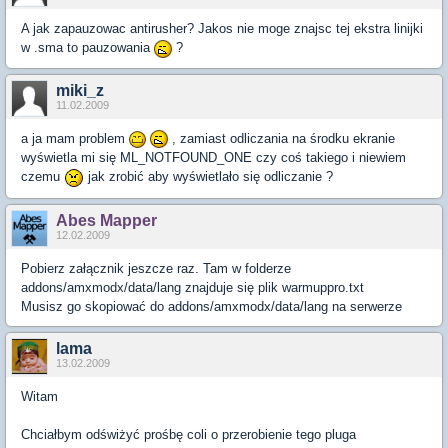
A jak zapauzowac antirusher? Jakos nie moge znajsc tej ekstra linijki
w .sma to pauzowania
?
miki_z
11.02.2009
a ja mam problem
, zamiast odliczania na środku ekranie
wyświetla mi się ML_NOTFOUND_ONE czy coś takiego i niewiem
czemu
jak zrobić aby wyświetlało się odliczanie ?
Abes Mapper
12.02.2009
Pobierz załącznik jeszcze raz. Tam w folderze
addons/amxmodx/data/lang znajduje się plik warmuppro.txt
Musisz go skopiować do addons/amxmodx/data/lang na serwerze
lama
13.02.2009
Witam
Chciałbym odświżyć prośbę coli o przerobienie tego pluga