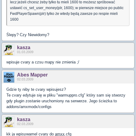
lecz jeżeli chcesz żeby tylko tu mieli 1600 to możesz spróbować
ustawić cs_set_user_money(plr, 1600); w pierwsze miejsce po public
FwdPlayerSpawn(plr) tylko że wtedy będą zawsze po respie mieli
1600
Ślepy? Czy Niewidomy?
kasza
01.03.2009
wpisuje cvary a czsu mapy nie zmienia ;/
Abes Mapper
02.03.2009
Gdzie ty niby te cvary wpisujesz?
Te cvary edytuje się w pliku "warmuppro.cfg" który sam się stworzy
gdy plugin zostanie uruchomiony na serwerze. Jego ścieżka to
addons/amxmodx/configs
kasza
02.03.2009
kk ja wpisywamel cvary do
amxx
.cfg