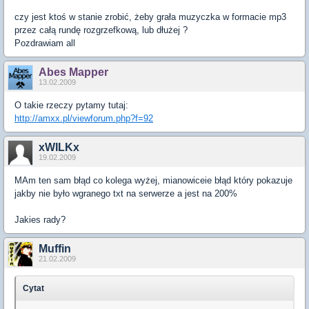
czy jest ktoś w stanie zrobić, żeby grała muzyczka w formacie mp3
przez całą rundę rozgrzefkową, lub dłużej ?
Pozdrawiam all
Abes Mapper
13.02.2009
O takie rzeczy pytamy tutaj:
http://amxx.pl/viewforum.php?f=92
xWILKx
19.02.2009
MAm ten sam błąd co kolega wyżej, mianowiceie błąd który pokazuje
jakby nie było wgranego txt na serwerze a jest na 200%
Jakies rady?
Muffin
21.02.2009
Cytat