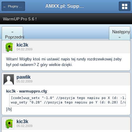
AMXX.pl: Support AMX Mod X i SourceMod
← Pluginy AMXX
WarmUP Pro 5.6 !
«
Następny
Poprzedni
»
kic3k
04.02.2009
Witam! Mógłby ktoś mi ustawić napis tej rundy rozdrzewkowej żeby
był pod radarem? Z góry wielkie dzięki.
pawlik
05.02.2009
kic3k
-
warmuppro.cfg
:
[code]wup_setx "-1.0" //pozycja tego napisu po X (d: -1.0) 
wup_sety "0.28" //pozycja tego napisu po Y (d: 0.28) [/cod
[/b]
kic3k
05.02.2009