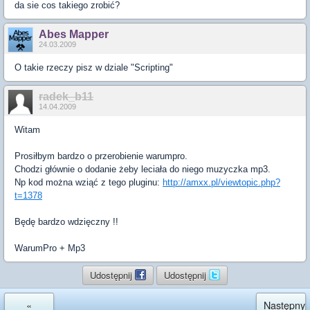
da sie cos takiego zrobić?
Abes Mapper
24.03.2009
O takie rzeczy pisz w dziale "Scripting"
radek_b11
14.04.2009
Witam
Prosiłbym bardzo o przerobienie warumpro.
Chodzi głównie o dodanie żeby leciała do niego muzyczka mp3.
Np kod można wziąć z tego pluginu:
http://amxx.pl/viewtopic.php?
t=1378
Będę bardzo wdzięczny !!
WarumPro + Mp3
Udostępnij
Udostępnij
«
Następny