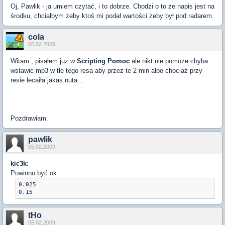
Oj, Pawlik - ja umiem czytać, i to dobrze. Chodzi o to że napis jest na
środku, chciałbym żeby ktoś mi podał wartości żeby był pod radarem.
cola
05.02.2009
Witam , pisałem juz w
Scripting Pomoc
ale nikt nie pomoże chyba
wstawic mp3 w tle tego resa aby przez te 2 min albo chociaż przy
resie lecaiła jakas nuta...
Pozdrawiam.
pawlik
05.02.2009
kic3k
:
Powinno być ok:
0.025

0.15
tHo
05.02.2009