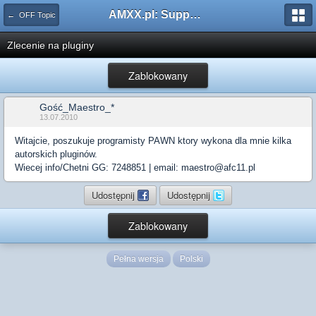
AMXX.pl: Support AMX Mod X i SourceMod
← OFF Topic
Zlecenie na pluginy
Zablokowany
Gość_Maestro_*
13.07.2010
Witajcie, poszukuje programisty PAWN ktory wykona dla mnie kilka
autorskich pluginów.
Wiecej info/Chetni GG: 7248851 | email: maestro@afc11.pl
Udostępnij
Udostępnij
Zablokowany
Pełna wersja
Polski