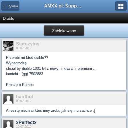
AMXX.pl: Support AMX Mod X i SourceMod
← Pytania
Diablo
Zablokowany
Starozytny
09.07.2010
Przerobi mi ktoś diablo??
Wynagrodzę
chciał by diablo 1001 lvl z nowymi klasami premium ...
kontakt : (gg) 7502883
Proszę o Pomoc
hardbot
09.07.2010
A resztę niech ci ktoś inny zrobi. jak się mu zachce ;]
xPerfectx
10.07.2010