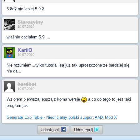
5.8d? nie lepiej 5.9l?
Starozytny
10.07.2010
właśnie chciałem 5.9l ...
KariiO
10.07.2010
Nie rozumiem...tylko tutoriali są już tak uproszczone że bardziej się
nie da...
hardbot
10.07.2010
Wziołem pierwszą lepszą z koma wersje
a co do tego to jest taki
program jak
Generate Exp Table - Nieoficjalny polski support
AMX
Mod X
Udostępnij
Udostępnij