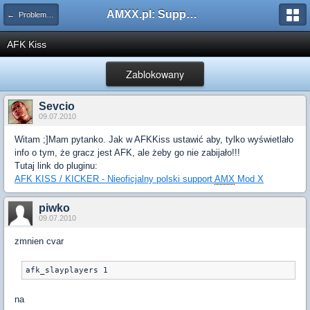
AMXX.pl: Support AMX Mod X i SourceMod
← Problemy z pluginami
AFK Kiss
Zablokowany
Sevcio
09.07.2010
Witam ;]Mam pytanko. Jak w AFKKiss ustawić aby, tylko wyświetlało
info o tym, że gracz jest AFK, ale żeby go nie zabijało!!!
Tutaj link do pluginu:
AFK KISS / KICKER - Nieoficjalny polski support
AMX
Mod X
piwko
09.07.2010
zmnien cvar
na