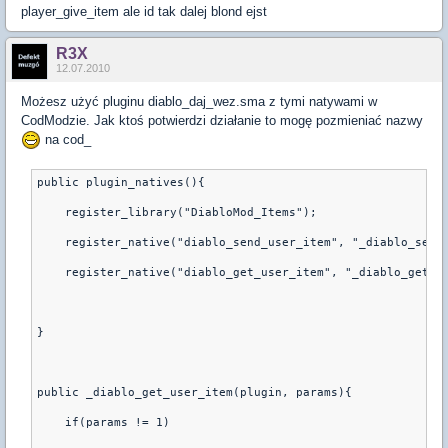
player_give_item ale id tak dalej blond ejst
R3X
12.07.2010
Możesz użyć pluginu diablo_daj_wez.sma z tymi natywami w
CodModzie. Jak ktoś potwierdzi działanie to mogę pozmieniać nazwy
na cod_
public plugin_natives(){
    register_library("DiabloMod_Items");
    register_native("diablo_send_user_item", "_diablo_send
    register_native("diablo_get_user_item", "_diablo_get_u
}
public _diablo_get_user_item(plugin, params){
    if(params != 1)