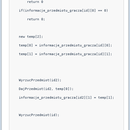
        return 0
    if(informacje_przedmiotu_gracza[id][0] == 0)
        return 0;
    new temp[2];
    temp[0] = informacje_przedmiotu_gracza[id][0];
    temp[1] = informacje_przedmiotu_gracza[id][1];
    WyrzucPrzedmiot(id2);
    DajPrzedmiot(id2, temp[0]);
    informacje_przedmiotu_gracza[id2][1] = temp[1];
    WyrzucPrzedmiot(id);