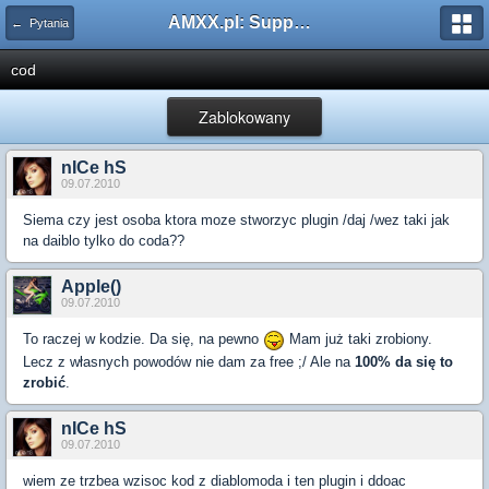
AMXX.pl: Support AMX Mod X i SourceMod
← Pytania
cod
Zablokowany
nICe hS
09.07.2010
Siema czy jest osoba ktora moze stworzyc plugin /daj /wez taki jak
na daiblo tylko do coda??
Apple()
09.07.2010
To raczej w kodzie. Da się, na pewno
Mam już taki zrobiony.
Lecz z własnych powodów nie dam za free ;/ Ale na
100% da się to
zrobić
.
nICe hS
09.07.2010
wiem ze trzbea wzisoc kod z diablomoda i ten plugin i ddoac