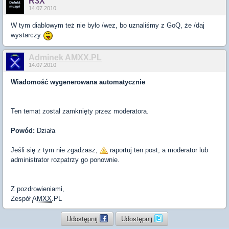
R3X
14.07.2010
W tym diablowym też nie było /wez, bo uznaliśmy z GoQ, że /daj
wystarczy
Adminek AMXX.PL
14.07.2010
Wiadomość wygenerowana automatycznie
Ten temat został zamknięty przez moderatora.
Powód:
Działa
Jeśli się z tym nie zgadzasz,
raportuj ten post, a moderator lub
administrator rozpatrzy go ponownie.
Z pozdrowieniami,
Zespół
AMXX
.PL
Udostępnij
Udostępnij