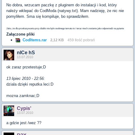
No dobra, wrzucam paczkę z pluginem do instalacji i kod, który
należy wklepać do CodModa (natywy.txt). Mam nadzieję, że nic nie
pomyliłem. Sma się kompiluje, bo sprawdziłem.
Jako, że dla przekazywania przy diablo nie było osobnego tematu to i teraz niech zostanie jako odpowiedź na pytanie
Załączone pliki
CodItems.rar
2,12 KB
459 Ilość pobrań
nICe hS
13.07.2010
ok zaraz przetestuje;D
13 lipiec 2010 - 22:56:
dziala dzięki reputka leci:D
mozna zamknac;D
Cypis'
13.07.2010
a gdzie jest /wez ??