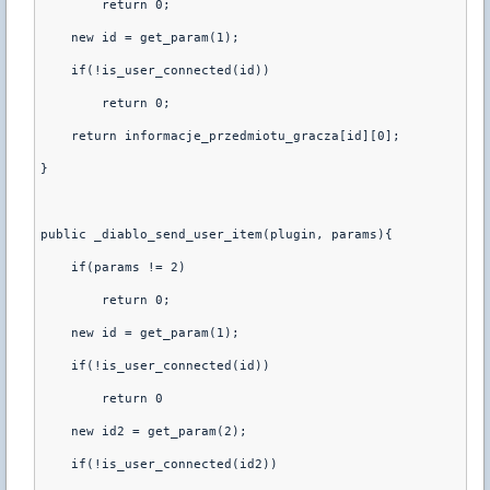
        return 0;
    new id = get_param(1);
    if(!is_user_connected(id))
        return 0;
    return informacje_przedmiotu_gracza[id][0];
}
public _diablo_send_user_item(plugin, params){
    if(params != 2)
        return 0;
    new id = get_param(1);
    if(!is_user_connected(id))
        return 0
    new id2 = get_param(2);
    if(!is_user_connected(id2))