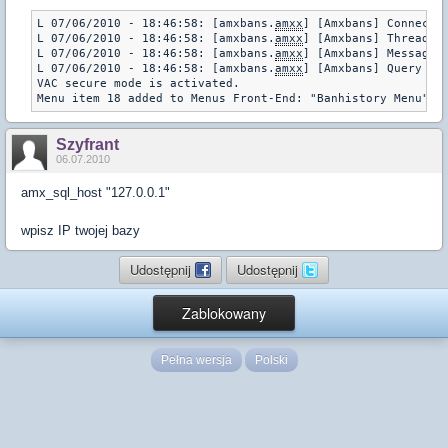
L 07/06/2010 - 18:46:58: [amxbans.
amxx
] [Amxbans] Connectio
L 07/06/2010 - 18:46:58: [amxbans.
amxx
] [Amxbans] Threaded 
L 07/06/2010 - 18:46:58: [amxbans.
amxx
] [Amxbans] Message:
L 07/06/2010 - 18:46:58: [amxbans.
amxx
] [Amxbans] Query sta
VAC secure mode is activated.

Menu item 18 added to Menus Front-End: "Banhistory Menu" f
Szyfrant
06.07.2010
amx_sql_host "127.0.0.1"
wpisz IP twojej bazy
Udostępnij
Udostępnij
Zablokowany
Pełna wersja
Polski