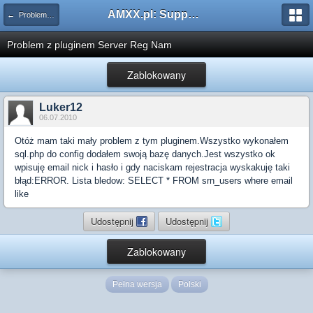
AMXX.pl: Support AMX Mod X i SourceMod
← Problemy z pluginami
Problem z pluginem Server Reg Nam
Zablokowany
Luker12
06.07.2010
Otóż mam taki mały problem z tym pluginem.Wszystko wykonałem
sql.php do config dodałem swoją bazę danych.Jest wszystko ok
wpisuję email nick i hasło i gdy naciskam rejestracja wyskakuję taki
błąd:ERROR. Lista bledow: SELECT * FROM srn_users where email
like
Udostępnij
Udostępnij
Zablokowany
Pełna wersja
Polski