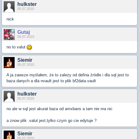
hulkster
05.07.2010
nick
Gutaj
05.07.2010
no to valut
Siemir
05.07.2010
A ja zawsze myślałem, że to zależy od defina źródle i dla sql jest to
baza danych a dla nvault jest to plik bf2data.vault
hulkster
05.07.2010
no ale w sql jest akurat baza od amxbans a tam nie ma nic
a znow plik .valut jest,tylko czym go cie edytuje ?
Siemir
05.07.2010