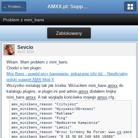
AMXX.pl: Support AMX Mod X i SourceMod
← Problemy z pluginami
Problem z mini_bans
Zablokowany
Sevcio
05.07.2010
Witam. Mam problem z mini_bans.
Chodzi o ten plugin:
Mini Bans - powód przy banowaniu, pokazanie info itd. - Nieoficjalny
polski support
AMX
Mod X
Wszystko instaluję tak jak trzeba. Wrzuciłem mini_bans.
amxx
do
katalogu plugins, w plugin.ini pod admin.
amxx
dodałem linijkę
mini_bans.
amxx
. A tak wygląda końcówka mojego
amxx
.cfg.:
amx_minibans_reason "Czitujesz"

amx_minibans_reason "Wyzywasz/Obrazasz"

amx_minibans_reason "Reklama"

amx_minibans_reason "Ping"

amx_minibans_reason "Nadmierne Kampienie"

amx_minibans_reason "Lamisz"

amx_minibans_reason "Wrzuc Screeny Na Forum: www.
cs
-pacman.
amx_minibans_bantimes "0 10 30 60 240 600 10080"
