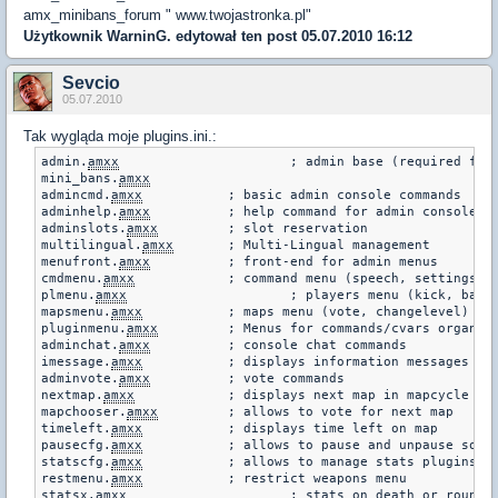
amx_minibans_forum " www.twojastronka.pl"
Użytkownik
WarninG.
edytował ten post 05.07.2010 16:12
Sevcio
05.07.2010
Tak wygląda moje plugins.ini.:
admin.
amxx
		 	; admin base (required for any admin-related)

mini_bans.
amxx
admincmd.
amxx
		; basic admin console commands

adminhelp.
amxx
		; help command for admin console commands

adminslots.
amxx
		; slot reservation

multilingual.
amxx
	; Multi-Lingual management

menufront.
amxx
		; front-end for admin menus

cmdmenu.
amxx
		; command menu (speech, settings)

plmenu.
amxx
			; players menu (kick, ban, client cmds.)

mapsmenu.
amxx
		; maps menu (vote, changelevel)

pluginmenu.
amxx
		; Menus for commands/cvars organized by plugin

adminchat.
amxx
		; console chat commands

imessage.
amxx
		; displays information messages

adminvote.
amxx
		; vote commands

nextmap.
amxx
		; displays next map in mapcycle

mapchooser.
amxx
		; allows to vote for next map

timeleft.
amxx
		; displays time left on map

pausecfg.
amxx
		; allows to pause and unpause some plugins

statscfg.
amxx
		; allows to manage stats plugins via menu and commands

restmenu.
amxx
		; restrict weapons menu

statsx.
amxx
			; stats on death or round end (CSX Module required!)
