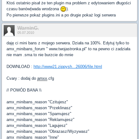
Ktoś ostatnio pisał że ten plugin ma problem z edytowaniem długości
czasu banów(wada wrodzona
).
Po pierwsze pokaż plugins.ini a po drugie pokaż logi serwera
WarninG.
05.07.2010
daję ci mini bans z mojego serwera. Działa na 100%. Edytuj tylko to
amx_minibans_forum " www.twojastronka.pl" to na pewno ci zadziała
nie mam .sma to nie burzcie do mnie
DOWNLOAD :
http://www21.zippysh...26006/file.html
Cvary : dodaj do
amxx
.cfg
// POWÓD BANA \\
amx_minibans_reason "Czitujesz"
amx_minibans_reason "Przeklinasz"
amx_minibans_reason "Spamujesz"
amx_minibans_reason "Reklamujesz"
amx_minibans_reason "Lagujesz"
amx_minibans_reason "Obrazasz/Wyzywasz"
amx_minibans_reason "Inne"