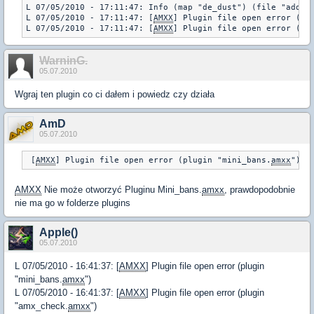
L 07/05/2010 - 17:11:47: Info (map "de_dust") (file "addons
L 07/05/2010 - 17:11:47: [
AMXX
] Plugin file open error (pl
L 07/05/2010 - 17:11:47: [
AMXX
] Plugin file open error (pl
WarninG.
05.07.2010
Wgraj ten plugin co ci dałem i powiedz czy działa
AmD
05.07.2010
 [
AMXX
] Plugin file open error (plugin "mini_bans.
amxx
")
AMXX
Nie może otworzyć Pluginu Mini_bans.
amxx
, prawdopodobnie
nie ma go w folderze plugins
Apple()
05.07.2010
L 07/05/2010 - 16:41:37: [
AMXX
] Plugin file open error (plugin
"mini_bans.
amxx
")
L 07/05/2010 - 16:41:37: [
AMXX
] Plugin file open error (plugin
"amx_check.
amxx
")