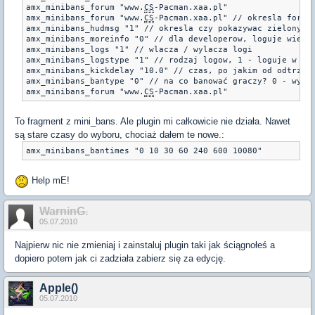
amx_minibans_forum "www.
CS
-Pacman.xaa.pl"

amx_minibans_forum "www.
CS
-Pacman.xaa.pl" // okresla forum 
amx_minibans_hudmsg "1" // okresla czy pokazywac zielony na
amx_minibans_moreinfo "0" // dla developerow, loguje wiecej
amx_minibans_logs "1" // wlacza / wylacza logi 

amx_minibans_logstype "1" // rodzaj logow, 1 - loguje w lo
amx_minibans_kickdelay "10.0" // czas, po jakim od odtrzyma
amx_minibans_bantype "0" // na co banować graczy? 0 - wykry
amx_minibans_forum "www.
CS
-Pacman.xaa.pl"
To fragment z mini_bans. Ale plugin mi całkowicie nie działa. Nawet
są stare czasy do wyboru, chociaż dałem te nowe.:
Help mE!
WarninG.
05.07.2010
Najpierw nic nie zmieniaj i zainstaluj plugin taki jak ściągnołeś a
dopiero potem jak ci zadziała zabierz się za edycję.
Apple()
05.07.2010