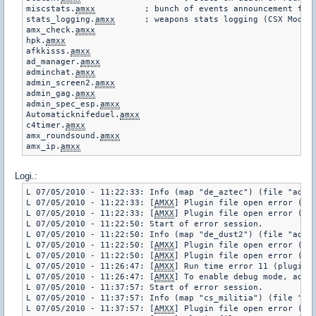
miscstats.
amxx
		; bunch of events announcement for Counter-Strike

stats_logging.
amxx
	; weapons stats logging (CSX Module required!)

amx_check.
amxx
hpk.
amxx
afkkisss.
amxx
ad_manager.
amxx
adminchat.
amxx
admin_screen2.
amxx
admin_gag.
amxx
admin_spec_esp.
amxx
Automaticknifeduel.
amxx
c4timer.
amxx
amx_roundsound.
amxx
amx_ip.
amxx
Logi.:
L 07/05/2010 - 11:22:33: Info (map "de_aztec") (file "addon
L 07/05/2010 - 11:22:33: [
AMXX
] Plugin file open error (pl
L 07/05/2010 - 11:22:33: [
AMXX
] Plugin file open error (pl
L 07/05/2010 - 11:22:50: Start of error session.

L 07/05/2010 - 11:22:50: Info (map "de_dust2") (file "addon
L 07/05/2010 - 11:22:50: [
AMXX
] Plugin file open error (pl
L 07/05/2010 - 11:22:50: [
AMXX
] Plugin file open error (pl
L 07/05/2010 - 11:26:47: [
AMXX
] Run time error 11 (plugin 
L 07/05/2010 - 11:26:47: [
AMXX
] To enable debug mode, add "
L 07/05/2010 - 11:37:57: Start of error session.

L 07/05/2010 - 11:37:57: Info (map "cs_militia") (file "add
L 07/05/2010 - 11:37:57: [
AMXX
] Plugin file open error (pl