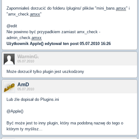
Zapomniałeś dorzucić do folderu /plugins/ plików "mini_bans.
amxx
" i
"amx_check.
amxx
"
@edit
Nie powinno być przypadkiem zamiast amx_check -
admin_check.
amxx
Użytkownik
Apple()
edytował ten post 05.07.2010 16:26
WarninG.
05.07.2010
Może dorzucił tylko plugin jest uszkodzony
AmD
05.07.2010
Lub źle dopisał do Plugins.ini
@Apple()
Być może jest to inny plugin, który ma podobną nazwę do tego o
którym ty myślisz...