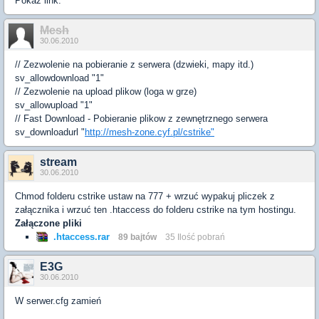
Pokaż link.
Mesh
30.06.2010
// Zezwolenie na pobieranie z serwera (dzwieki, mapy itd.)
sv_allowdownload "1"
// Zezwolenie na upload plikow (loga w grze)
sv_allowupload "1"
// Fast Download - Pobieranie plikow z zewnętrznego serwera
sv_downloadurl "
http://mesh-zone.cyf.pl/cstrike"
stream
30.06.2010
Chmod folderu cstrike ustaw na 777 + wrzuć wypakuj pliczek z
załącznika i wrzuć ten .htaccess do folderu cstrike na tym hostingu.
Załączone pliki
.htaccess.rar
89 bajtów
35 Ilość pobrań
E3G
30.06.2010
W serwer.cfg zamień