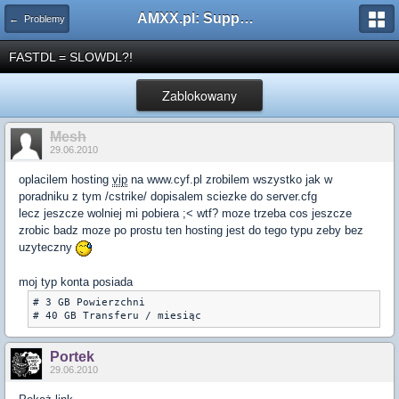
AMXX.pl: Support AMX Mod X i SourceMod
← Problemy
FASTDL = SLOWDL?!
Zablokowany
Mesh
29.06.2010
oplacilem hosting
vip
na www.cyf.pl zrobilem wszystko jak w
poradniku z tym /cstrike/ dopisalem sciezke do server.cfg
lecz jeszcze wolniej mi pobiera ;< wtf? moze trzeba cos jeszcze
zrobic badz moze po prostu ten hosting jest do tego typu zeby bez
uzyteczny
moj typ konta posiada
# 3 GB Powierzchni

# 40 GB Transferu / miesiąc
Portek
29.06.2010