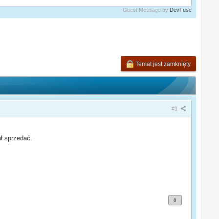
Guest Message by
DevFuse
Temat jest zamknięty
#1
ał sprzedać.
0