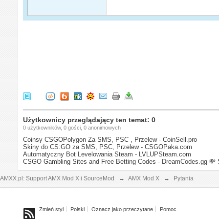
Użytkownicy przeglądający ten temat: 0
0 użytkowników, 0 gości, 0 anonimowych
Coinsy CSGOPolygon Za SMS, PSC , Przelew - CoinSell.pro
Skiny do CS:GO za SMS, PSC, Przelew - CSGOPaka.com
Automatyczny Bot Levelowania Steam - LVLUPSteam.com
CSGO Gambling Sites and Free Betting Codes - DreamCodes.gg
💸 
AMXX.pl: Support AMX Mod X i SourceMod
→
AMX Mod X
→
Pytania
Zmień styl
Polski
Oznacz jako przeczytane
Pomoc