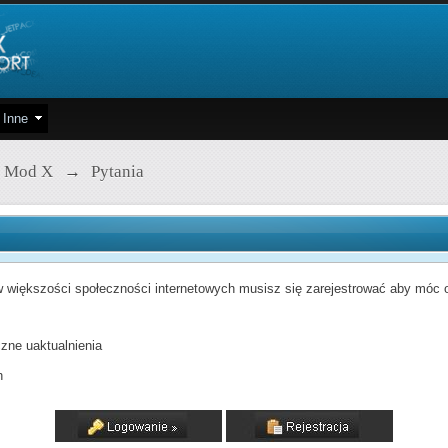
Inne
 Mod X
→
Pytania
 większości społeczności internetowych musisz się zarejestrować aby móc od
zne uaktualnienia
h