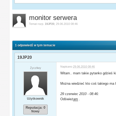
monitor serwera
Temat rozp.
19JP20
,
29.06.2010 08:46
1 odpowiedź w tym temacie
19JP20
Napisano
29.06.2010 08:46
Życzliwy
Witam.. mam takie pytanko gdzieś kie
Można wiedzieć kto coś takiego ma 
29 czerwiec 2010 - 08:46:
Użytkownik
Odśwież
am
.
Reputacja: 0
Nowy