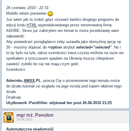
26 czerwiec 2010 - 22:31:
Mobilki witam ponownie
Już wiem jak to zrobić gdyż używam bardzo drogiego programu do
edycji kodu
HTML
wyprodukowanego przez renomowaną firmę
ADOBE. Skoro już założyłem ten temat to może przedstawię wam
odpowiedź:
Aby powiedzieć przeglądarce żeby ustawiła jako domyślną opcję np
30 - musimy dopisać do
<option
atrybut
selected="selected"
. No i
to by było na tyle, także szerokości trasa czysta miśków na razie nie
spotkałem a tymczasem spadam na Ukrainę muszę chłopokom
zawieść żyletki bo się nie mają czym golić.
Szerokości
Adminku
AMXX
.PL
, proszę Cię o przeniesienie tego tematu może
do działu tutoriali ze względu na jego rozwój pod kątem właśnie tego
działu
Dziękuję
Użytkownik
-PainKiller-
edytował ten post 26.06.2010 21:25
mgr inż. Pavulon
26.06.2010
Automatyczna wiadomość