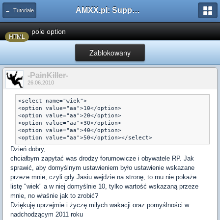
AMXX.pl: Support AMX Mod X i SourceMod
← Tutoriale
pole option
HTML
Zablokowany
-PainKiller-
26.06.2010
<select name="wiek">

<option value="aa">10</option>

<option value="aa">20</option>

<option value="aa">30</option>

<option value="aa">40</option>

<option value="aa">50</option></select>
Dzień dobry,
chciałbym zapytać was drodzy forumowicze i obywatele RP. Jak
sprawić, aby domyślnym ustawieniem było ustawienie wskazane
przeze mnie, czyli gdy Jasiu wejdzie na stronę, to mu nie pokaże
listę "wiek" a w niej domyślnie 10, tylko wartość wskazaną przeze
mnie, no właśnie jak to zrobić?
Dziękuję uprzejmie i życzę miłych wakacji oraz pomyślności w
nadchodzącym 2011 roku