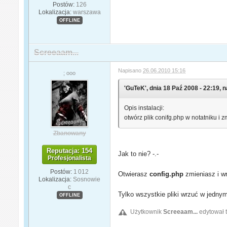
Postów:
126
Lokalizacja:
warszawa
OFFLINE
Screeaam...
Napisano
26.06.2010 15:16
; ooo
'GuTeK', dnia 18 Paź 2008 - 22:19, n
Opis instalacji:
otwórz plik conifg.php w notatniku i 
Zbanowany
Reputacja: 154
Jak to nie? -.-
Profesjonalista
Postów:
1 012
Otwierasz
config.php
zmieniasz i w
Lokalizacja:
Sosnowie
c
Tylko wszystkie pliki wrzuć w jednym
OFFLINE
Użytkownik
Screeaam...
edytował t