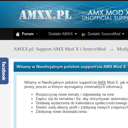
Forum
Dodatki AMXX
Dodatki SourceMod
AMXX.pl: Support AMX Mod X i SourceMod
→
Mod
Witamy w Nieoficjalnym polskim support'cie AMX Mod X
Witamy w Nieoficjalnym polskim support'cie
AMX
Mod X, jak w
prosty proces w którym wymagamy minimalnych informacji.
Rozpoczynaj nowe tematy i odpowiedaj na inne
Zapisz się do tematów i for, aby otrzymywać automatyc
Dodawaj wydarzenia do kalendarza społecznościowego
Stwórz swój własny profil i zdobywaj nowych znajomyc
Zdobywaj nowe doświadczenia