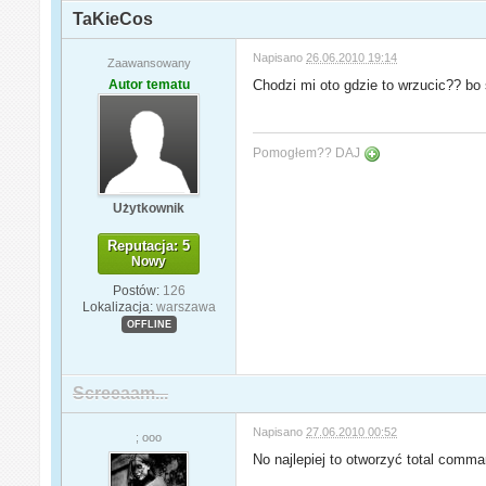
TaKieCos
Napisano
26.06.2010 19:14
Zaawansowany
Autor tematu
Chodzi mi oto gdzie to wrzucic?? bo 
Pomogłem?? DAJ
Użytkownik
Reputacja: 5
Nowy
Postów:
126
Lokalizacja:
warszawa
OFFLINE
Screeaam...
Napisano
27.06.2010 00:52
; ooo
No najlepiej to otworzyć total comm