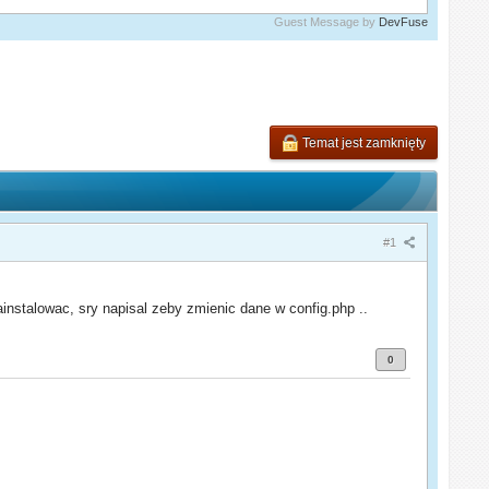
Guest Message by
DevFuse
Temat jest zamknięty
#1
ainstalowac, sry napisal zeby zmienic dane w config.php ..
0