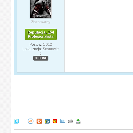
Zbanowany
Reputacja: 154
Profesjonalista
Postów:
1 012
Lokalizacja:
Sosnowie
c
OFFLINE