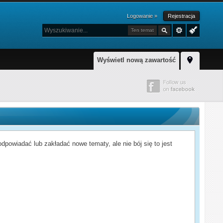
Logowanie »
Rejestracja
Ten temat
Wyświetl nową zawartość
powiadać lub zakładać nowe tematy, ale nie bój się to jest