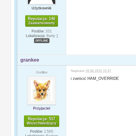
Użytkownik
Reputacja: 146
Zaawansowany
Postów:
331
Lokalizacja:
Barty ;]
OFFLINE
grankee
Napisano
26.06.2010 15:47
Godlike
i zwrócić HAM_OVERRIDE
Przyjaciel
Reputacja: 517
Wszechwiedzący
Postów:
1 500
Lokalizacja:
Radom