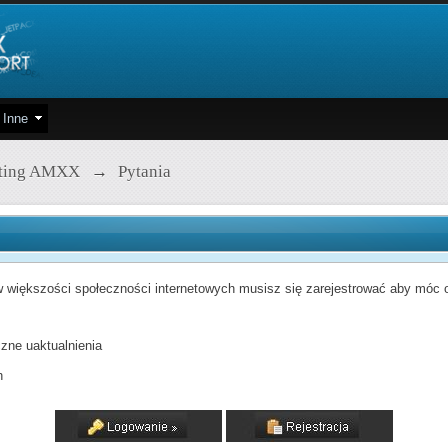
Inne
pting AMXX
→
Pytania
 większości społeczności internetowych musisz się zarejestrować aby móc od
zne uaktualnienia
h