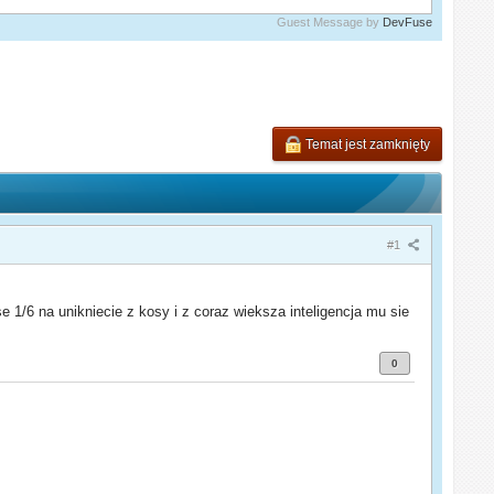
Guest Message by
DevFuse
Temat jest zamknięty
#1
 1/6 na unikniecie z kosy i z coraz wieksza inteligencja mu sie
0