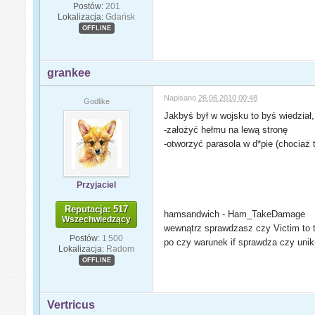
Postów:
201
Lokalizacja:
Gdańsk
OFFLINE
grankee
Napisano
26.06.2010 00:48
Godlike
Jakbyś był w wojsku to byś wiedział,
-założyć hełmu na lewą stronę
-otworzyć parasola w d*pie (chociaż 
Przyjaciel
Reputacja: 517
hamsandwich - Ham_TakeDamage
Wszechwiedzący
wewnątrz sprawdzasz czy Victim to t
Postów:
1 500
po czy warunek if sprawdza czy unik
Lokalizacja:
Radom
OFFLINE
Vertricus