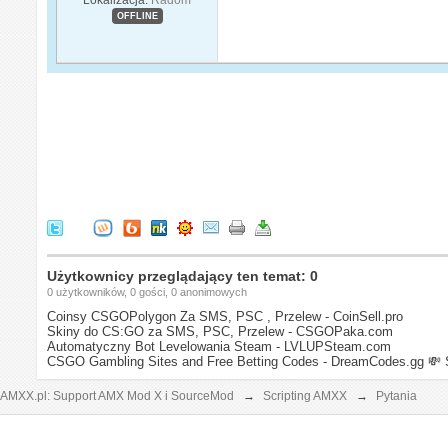
OFFLINE
Użytkownicy przeglądający ten temat: 0
0 użytkowników, 0 gości, 0 anonimowych
Coinsy CSGOPolygon Za SMS, PSC , Przelew - CoinSell.pro
Skiny do CS:GO za SMS, PSC, Przelew - CSGOPaka.com
Automatyczny Bot Levelowania Steam - LVLUPSteam.com
CSGO Gambling Sites and Free Betting Codes - DreamCodes.gg
💸 
AMXX.pl: Support AMX Mod X i SourceMod
→
Scripting AMXX
→
Pytania