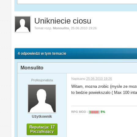
Unikniecie ciosu
Temat rozp.
Monsulito
,
25.06.2010 19:26
4 odpowiedzi w tym temacie
Monsulito
Napisano
25.06.2010 19:26
Profesjonalista
Witam, mozna zrobic (mysle ze mozna)
to bedzie powiekszalo ( Max 100 inta 
RPG MOD - [
|
|||||||||
]
5%
Użytkownik
Reputacja: 17
Początkujący