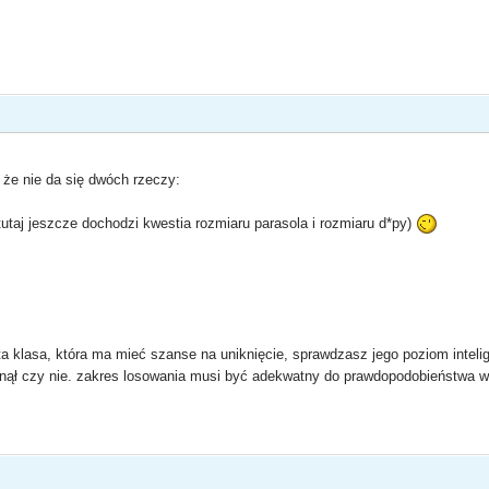
 że nie da się dwóch rzeczy:
tutaj jeszcze dochodzi kwestia rozmiaru parasola i rozmiaru d*py)
a klasa, która ma mieć szanse na uniknięcie, sprawdzasz jego poziom intelig
nął czy nie. zakres losowania musi być adekwatny do prawdopodobieństwa wylo