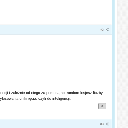
#2
encji i zależnie od niego za pomocą np. random losjesz liczby
sowania uniknięcia, czyli do inteligencji.
0
#3