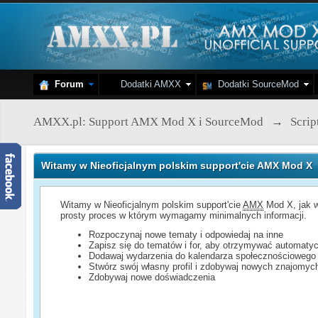
Forum
Dodatki AMXX
Dodatki SourceMod
AMXX.pl: Support AMX Mod X i SourceMod
→
Scri
Witamy w Nieoficjalnym polskim support'cie AMX Mod X
Witamy w Nieoficjalnym polskim support'cie
AMX
Mod X, jak w
prosty proces w którym wymagamy minimalnych informacji.
Rozpoczynaj nowe tematy i odpowiedaj na inne
Zapisz się do tematów i for, aby otrzymywać automatyc
Dodawaj wydarzenia do kalendarza społecznościowego
Stwórz swój własny profil i zdobywaj nowych znajomyc
Zdobywaj nowe doświadczenia