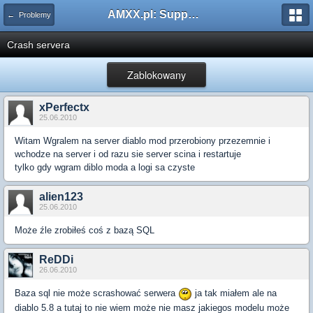
AMXX.pl: Support AMX Mod X i SourceMod
← Problemy
Crash servera
Zablokowany
xPerfectx
25.06.2010
Witam Wgralem na server diablo mod przerobiony przezemnie i
wchodze na server i od razu sie server scina i restartuje
tylko gdy wgram diblo moda a logi sa czyste
alien123
25.06.2010
Może źle zrobiłeś coś z bazą SQL
ReDDi
26.06.2010
Baza sql nie może scrashować serwera
ja tak miałem ale na
diablo 5.8 a tutaj to nie wiem może nie masz jakiegos modelu może