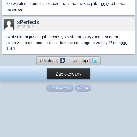
źle wgrałes skompiluj jeszcze raz .sma i wrzuć plik .
amxx
od nowa
na serwer
xPerfectx
27.06.2010
ok dziala mi juz ale jak zrobie tylko steam to wyzuca z servera i
pisze ze steam locat lost cos takiego od czego to zalezy?? od
amxx
1.8.1?
Udostępnij
Udostępnij
Zablokowany
Pełna wersja
Polski