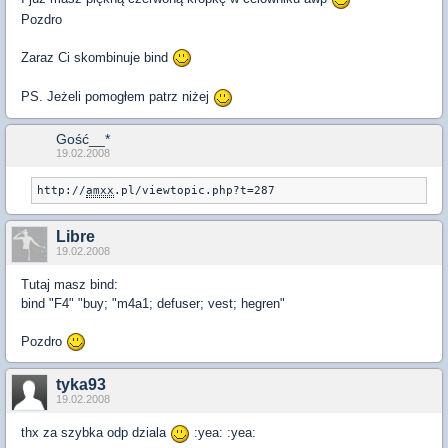
Pozdro
Zaraz Ci skombinuje bind
PS. Jeżeli pomogłem patrz niżej
Gość__*
19.02.2008
http://
amxx
.pl/viewtopic.php?t=287
Libre
19.02.2008
Tutaj masz bind:
bind "F4" "buy; "m4a1; defuser; vest; hegren"
Pozdro
tyka93
19.02.2008
thx za szybka odp dziala
:yea: :yea: