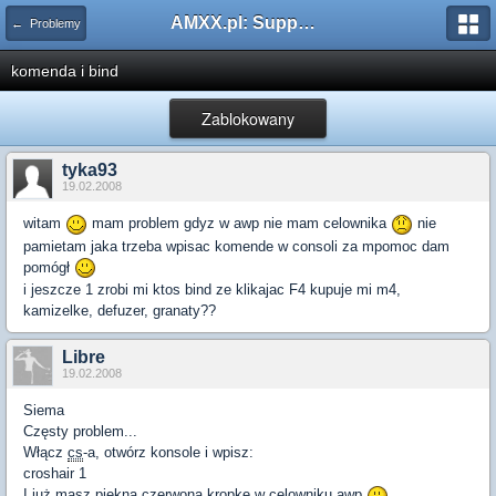
AMXX.pl: Support AMX Mod X i SourceMod
← Problemy
komenda i bind
Zablokowany
tyka93
19.02.2008
witam
mam problem gdyz w awp nie mam celownika
nie
pamietam jaka trzeba wpisac komende w consoli
za mpomoc dam
pomógł
i jeszcze 1 zrobi mi ktos bind ze klikajac F4 kupuje mi m4,
kamizelke, defuzer, granaty??
Libre
19.02.2008
Siema
Częsty problem...
Włącz
cs
-a, otwórz konsole i wpisz:
croshair 1
I już masz piękną czerwoną kropkę w celowniku awp