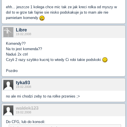
ehh... jeszcze 1 kolega chce mic tak ze jak kreci rolka od myszy w
dol to w grze tak fajnie sie nisko podskakuje ja to mam ale nie
pamietam komendy
Libre
19.02.2008
Komendy??
Na to jest komenda??
Naduś 2x ctrl
Czyli 2 razy szybko kucnij to wtedy Ci robi takie podskoki
Pozdro
tyka93
19.02.2008
no ale mi chodzi zeby to na rolke przenies ;>
waldek123
19.02.2008
Do CFG, lub do konsoli: