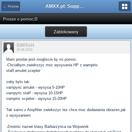
AMXX.pl: Support AMX Mod X i SourceMod
← Pytania
Prosze o pomoc;D
Zablokowany
SWiTcH
25.06.2010
Mam prosbe jesli mogliscie by mi pomoc:
-Chciałbym zwiekszyc moc wysysania HP z wampiric
staff,amulet,scepter
zeby bylo tak:
vampyric amulet - wysysa 5-10HP
vampyric staff - wysysa 10-15HP
vampiric scpeter - wysysa 15-20HP
Tak samo z Ampfilier zwiekszyc tez chce moc dodawania obrazen,jak
z wysysaniem
-Zmienic nazwe klasy Barbarzynca na Wojownik