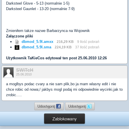
Darksteel Glove - 5-13 (normalnie 1-5)
Darksteel Gaunlet - 13-20 (normalnie 7-9)
Zmieniłem takze nazwe Barbarzynca na Wojownik
Załączone pliki
dbmod_5.9l.amxx
216,29 KB
9 Ilość pobrań
dbmod_5.9l.sma
224,19 KB
37 Ilość pobrań
Użytkownik
TaKieCos
edytował ten post 25.06.2010 12:26
SWiTcH
25.06.2010
a moglbys podac cvary a nie sam plik,bo ja mam wlasny edit i nie
chce robic od nowa;/ jakbys mogl podaj mi odpowiednie wycinki,jak to
zrobic.....
Udostępnij
Udostępnij
Zablokowany