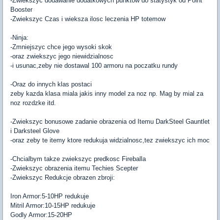
-Zwiekszyc dodawanie dodatkowych punktow do statystyk od Point
Booster
-Zwiekszyc Czas i wieksza ilosc leczenia HP totemow
-Ninja:
-Zmniejszyc chce jego wysoki skok
-oraz zwiekszyc jego niewidzialnosc
-i usunac,zeby nie dostawal 100 armoru na poczatku rundy
-Oraz do innych klas postaci
zeby kazda klasa miala jakis inny model za noz np. Mag by mial za
noz rozdzke itd.
-Zwiekszyc bonusowe zadanie obrazenia od Itemu DarkSteel Gauntlet
i Darksteel Glove
-oraz zeby te itemy ktore redukuja widzialnosc,tez zwiekszyc ich moc
-Chcialbym takze zwiekszyc predkosc Fireballa
-Zwiekszyc obrazenia itemu Techies Scepter
-Zwiekszyc Redukcje obrazen zbroji:
Iron Armor:5-10HP redukuje
Mitril Armor:10-15HP redukuje
Godly Armor:15-20HP