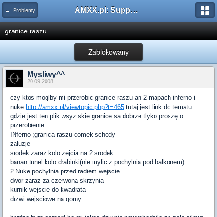
AMXX.pl: Support AMX Mod X i SourceMod
← Problemy
granice raszu
Zablokowany
Mysliwy^^
20.09.2008
czy ktos moglby mi przerobic granice raszu an 2 mapach inferno i
nuke
http://amxx.pl/viewtopic.php?t=465
tutaj jest link do tematu
gdzie jest ten plik wsyztskie granice sa dobrze tlyko proszę o
przerobienie
INferno ;granica raszu-domek schody
zaluzje
srodek zaraz kolo zejcia na 2 srodek
banan tunel kolo drabinki(nie mylic z pochylnia pod balkonem)
2.Nuke pochylnia przed radiem wejscie
dwor zaraz za czerwona skrzynia
kurnik wejscie do kwadrata
drzwi wejsciowe na gorny