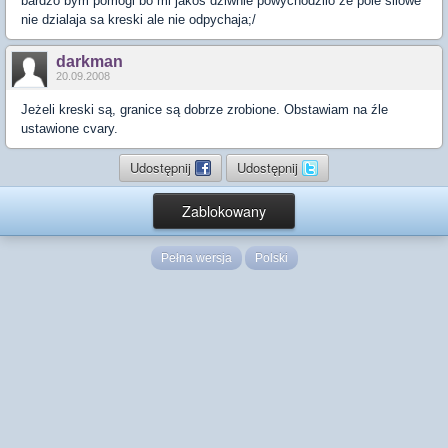
bardzo bym pomogl bo mi jakos dziwnie powychodzilo ze pole silowe
nie dzialaja sa kreski ale nie odpychaja;/
darkman
20.09.2008
Jeżeli kreski są, granice są dobrze zrobione. Obstawiam na źle
ustawione cvary.
Udostępnij
Udostępnij
Zablokowany
Pełna wersja
Polski