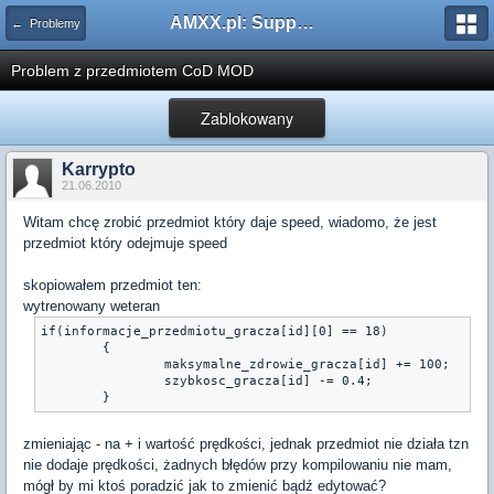
AMXX.pl: Support AMX Mod X i SourceMod
← Problemy
Problem z przedmiotem CoD MOD
Zablokowany
Karrypto
21.06.2010
Witam chcę zrobić przedmiot który daje speed, wiadomo, że jest
przedmiot który odejmuje speed
skopiowałem przedmiot ten:
wytrenowany weteran
if(informacje_przedmiotu_gracza[id][0] == 18)

	{

		maksymalne_zdrowie_gracza[id] += 100;

		szybkosc_gracza[id] -= 0.4;

	}
zmieniając - na + i wartość prędkości, jednak przedmiot nie działa tzn
nie dodaje prędkości, żadnych błędów przy kompilowaniu nie mam,
mógł by mi ktoś poradzić jak to zmienić bądź edytować?