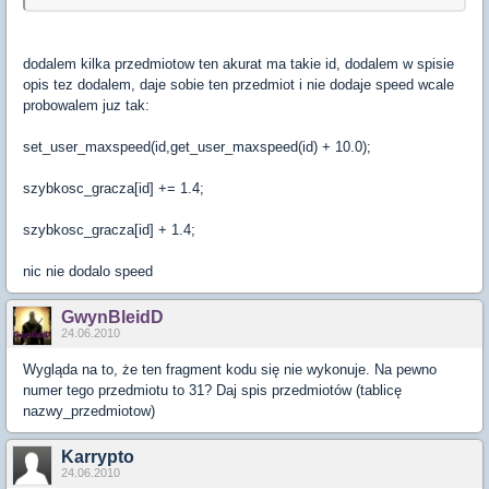
dodalem kilka przedmiotow ten akurat ma takie id, dodalem w spisie
opis tez dodalem, daje sobie ten przedmiot i nie dodaje speed wcale
probowalem juz tak:
set_user_maxspeed(id,get_user_maxspeed(id) + 10.0);
szybkosc_gracza[id] += 1.4;
szybkosc_gracza[id] + 1.4;
nic nie dodalo speed
GwynBleidD
24.06.2010
Wygląda na to, że ten fragment kodu się nie wykonuje. Na pewno
numer tego przedmiotu to 31? Daj spis przedmiotów (tablicę
nazwy_przedmiotow)
Karrypto
24.06.2010