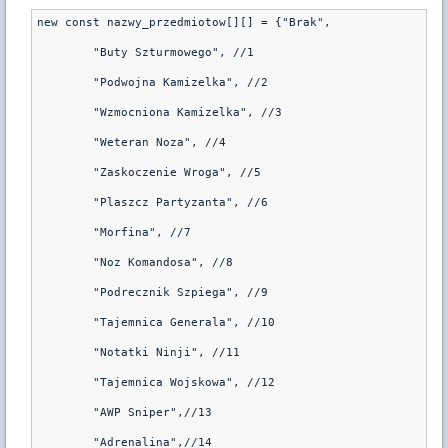
new const nazwy_przedmiotow[][] = {"Brak", 

	"Buty Szturmowego", //1

	"Podwojna Kamizelka", //2

	"Wzmocniona Kamizelka", //3

	"Weteran Noza", //4

	"Zaskoczenie Wroga", //5

	"Plaszcz Partyzanta", //6 

	"Morfina", //7

	"Noz Komandosa", //8

	"Podrecznik Szpiega", //9

	"Tajemnica Generala", //10

	"Notatki Ninji", //11

	"Tajemnica Wojskowa", //12

	"AWP Sniper",//13

	"Adrenalina",//14
