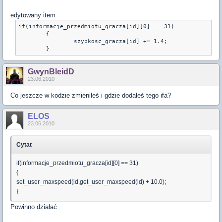
edytowany item
if(informacje_przedmiotu_gracza[id][0] == 31)

	{

		szybkosc_gracza[id] += 1.4;

	}
GwynBleidD
23.06.2010
Co jeszcze w kodzie zmieniłeś i gdzie dodałeś tego ifa?
ELOS
23.06.2010
Cytat
if(informacje_przedmiotu_gracza[id][0] == 31)
{
set_user_maxspeed(id,get_user_maxspeed(id) + 10.0);
}
Powinno działać