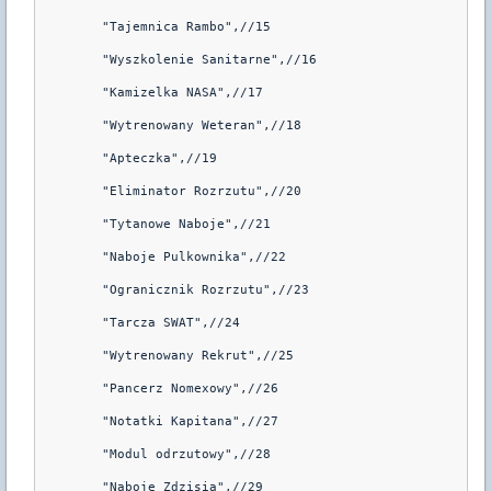
	"Tajemnica Rambo",//15

	"Wyszkolenie Sanitarne",//16

	"Kamizelka NASA",//17

	"Wytrenowany Weteran",//18

	"Apteczka",//19

	"Eliminator Rozrzutu",//20

	"Tytanowe Naboje",//21

	"Naboje Pulkownika",//22

	"Ogranicznik Rozrzutu",//23

	"Tarcza SWAT",//24

	"Wytrenowany Rekrut",//25

	"Pancerz Nomexowy",//26

	"Notatki Kapitana",//27

	"Modul odrzutowy",//28

	"Naboje Zdzisia",//29
