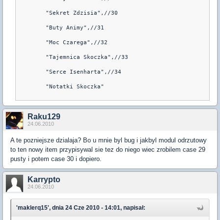
	"Sekret Zdzisia",//30

	"Buty Animy",//31

	"Moc Czarega",//32

	"Tajemnica Skoczka",//33

	"Serce Isenharta",//34

	"Notatki Skoczka"

Raku129
24.06.2010
A te pozniejsze dzialaja? Bo u mnie byl bug i jakbyl modul odrzutowy
to ten nowy item przypisywal sie tez do niego wiec zrobilem case 29
pusty i potem case 30 i dopiero.
Karrypto
24.06.2010
'maklerq15', dnia 24 Cze 2010 - 14:01, napisał: