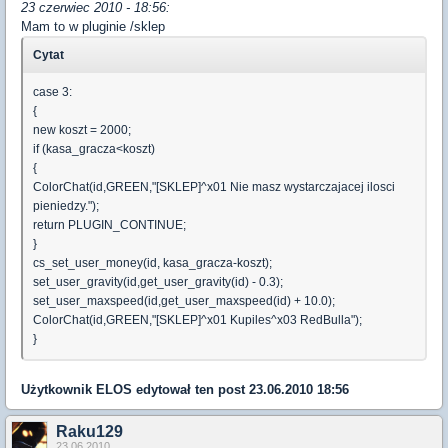
23 czerwiec 2010 - 18:56:
Mam to w pluginie /sklep
Cytat
case 3:
{
new koszt = 2000;
if (kasa_gracza<koszt)
{
ColorChat(id,GREEN,"[SKLEP]^x01 Nie masz wystarczajacej ilosci
pieniedzy.");
return PLUGIN_CONTINUE;
}
cs_set_user_money(id, kasa_gracza-koszt);
set_user_gravity(id,get_user_gravity(id) - 0.3);
set_user_maxspeed(id,get_user_maxspeed(id) + 10.0);
ColorChat(id,GREEN,"[SKLEP]^x01 Kupiles^x03 RedBulla");
}
Użytkownik
ELOS
edytował ten post 23.06.2010 18:56
Raku129
23.06.2010