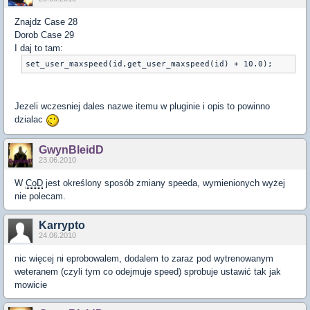
Znajdz Case 28
Dorob Case 29
I daj to tam:
Jezeli wczesniej dales nazwe itemu w pluginie i opis to powinno
dzialac
GwynBleidD
23.06.2010
W
CoD
jest określony sposób zmiany speeda, wymienionych wyżej
nie polecam.
Karrypto
24.06.2010
nic więcej ni eprobowalem, dodalem to zaraz pod wytrenowanym
weteranem (czyli tym co odejmuje speed) sprobuje ustawić tak jak
mowicie