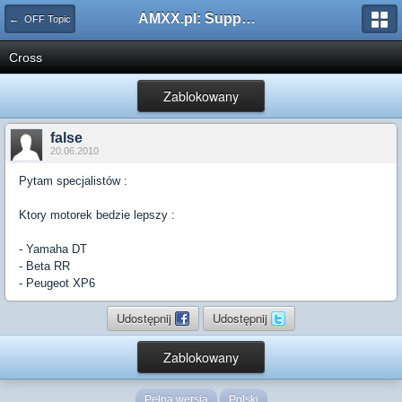
AMXX.pl: Support AMX Mod X i SourceMod
← OFF Topic
Cross
Zablokowany
false
20.06.2010
Pytam specjalistów :
Ktory motorek bedzie lepszy :
- Yamaha DT
- Beta RR
- Peugeot XP6
Udostępnij
Udostępnij
Zablokowany
Pełna wersja
Polski